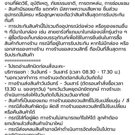
งานที่ผิดวิธี, อุบัติเหตุ, ภัยธรรมชาติ, การตกหล่น, การซ่อมแซม
- สินค้ามีรอยแก้ไข แตกหัก มีสภาพความเสียหาย ชิ้นส่วน
อุปกรณ์ไม่ครบ หรือสูญหายจะถือว่าสินค้าสิ้นสุดการรับประกัน
ทันที
- การประกันสินค้านี้ไม่รวมถึงอุปกรณ์ต่อพ่วง หรือของแถมอื่น
ๆ ที่มีมาในกล่อง เช่น สายชาร์จที่แถมมาในกล่องปลั๊กรุ่นต่าง ๆ
-️ ผู้ซื้อต้องเก็บกล่องบรรจุภัณฑ์เพื่อใช้ในการยืนยันในการซื้อ
สินค้ากับทางร้าน กรณีที่อยู่ในการรับประกัน หากไม่มีกล่อง หรือ
เอกสารของทางร้าน ทางร้านขอสงวนสิทธิ์ ถือเป็นที่สิ้นสุดการ
รับประกันสินค้า
===============
-️ โปรดอ่านสักนิดก่อนสั่งนะคะ-️
บริการแชท : วันจันทร์ - วันเสาร์ (เวลา 08.30 - 17.30 น.)
*นอกเวลาทำการ ทางร้านจะติดต่อกลับในวันถัดไป
- ทางร้านส่งสินค้าวันจันทร์ - วันเสาร์ (ตัดรอบคำสั่งซื้อเวลา
13.30 น. ของทุกวัน) *ยกเว้นวันหยุดนักขัตฤกษ์ ทางร้านจะ
ดำเนินการส่งให้ในวันถัดไปไม่รวมวันอาทิตย์
- สินค้าที่เป็นของแถม ทางร้านขอสงวนสิทธิ์ไม่รับเปลี่ยนรุ่น / สี
- กรณีสั่งสินค้าผิดรุ่น ผิดสี ทางร้านขอสงวนสิทธิ์ไม่รับเปลี่ยน
หรือคืนสินค้าได้
- กรณีใส่ที่อยู่ผิด ทางร้านไม่สามารถแก้ไขให้ได้ ลูกค้าต้อง
ยกเลิกแล้วสั่งสินค้าเข้ามาใหม่
- กรณีส่งเคลมสินค้าอาจมีค่าดำเนินการจัดส่งเป็นไปตาม
ดุลพินิจของทางร้าน