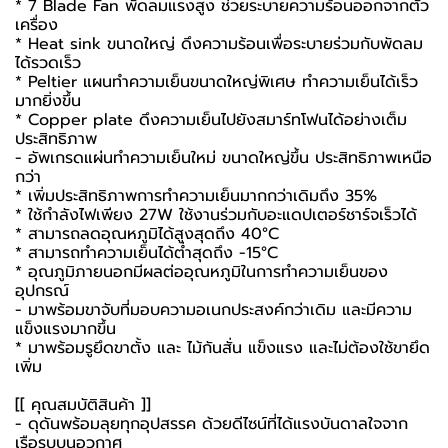
* 7 Blade Fan พัดลมแรงสูง ช่วยระบายความร้อนออกจากตัว
เครื่อง
* Heat sink ขนาดใหญ่ ดึงความร้อนเพื่อระบายร่วมกับพัดลม
ได้รวดเร็ว
* Peltier แผนทำความเย็นขนาดใหญ่พิเศษ ทำความเย็นได้เร็ว
มากยิ่งขึ้น
* Copper plate ดึงความเย็นไปยังสมาร์ทโฟนได้อย่างเต็ม
ประสิทธิภาพ
- อัพเกรดแผ่นทำความเย็นใหม่ ขนาดใหญ่ขึ้น ประสิทธิภาพเหนือ
กว่า
* เพิ่มประสิทธิภาพการทำความเย็นมากกว่าเดิมถึง 35%
* ใช้กำลังไฟเพียง 27W ใช้งานร่วมกับอะแดปเตอร์ชาร์จเร็วได้
* สามารถลดอุณหภูมิได้สูงสุดถึง 40°C
* สามารถทำความเย็นได้ต่ำสุดถึง -15°C
* อุณภูมิภายนอกมีผลต่ออุณหภูมิในการทำความเย็นของ
อุปกรณ์
- มาพร้อมขาจับที่มอบความอเนกประสงค์กว่าเดิม และมีความ
แข็งแรงมากขึ้น
* มาพร้อมรูยึดขาตั้ง และ ไม้กันสั่น แข็งแรง และไม่ต้องใช้ขายึด
เพิ่ม
[[ คุณสมบัติสินค้า ]]
- ดุดันพร้อมลุยทุกอุปสรรค ด้วยดีไซน์ที่ได้แรงบันดาลใจจาก
เรือรบบนอวกาศ