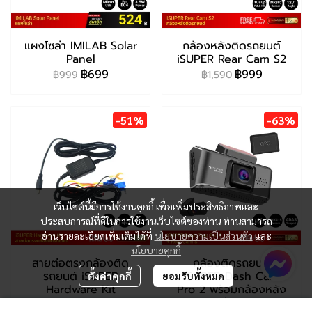
แผงโซล่า IMILAB Solar
กล้องหลังติดรถยนต์
Panel
iSUPER Rear Cam S2
฿699
฿999
฿999
฿1,590
-51%
-63%
เว็บไซต์นี้มีการใช้งานคุกกี้ เพื่อเพิ่มประสิทธิภาพและ
ประสบการณ์ที่ดีในการใช้งานเว็บไซต์ของท่าน ท่านสามารถ
อ่านรายละเอียดเพิ่มเติมได้ที่
นโยบายความเป็นส่วนตัว
และ
นโยบายคุกกี้
สายต่อตรงกล้องติด
กล้องติดรถยนต์
รถยนต์ iSUPER
iSUPER Dash Cam
ตั้งค่าคุกกี้
ยอมรับทั้งหมด
Hardware Kit
Pro 2 พร้อมกล้องหลัง
รุ่น 1
฿490
฿990