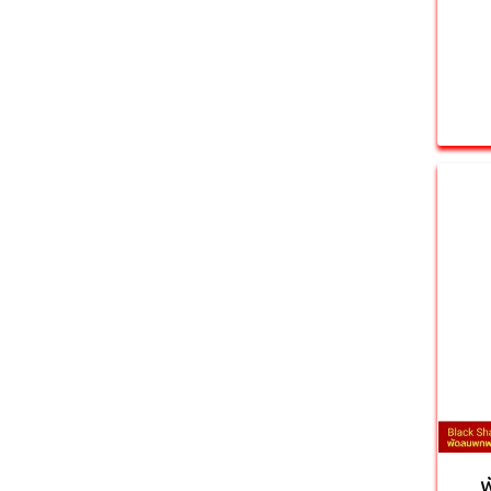
หูฟังออกกําลังกาย
หูฟังบลูทูธ