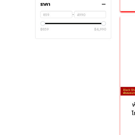
ราคา
กล้องติดรถยนต์
เคสไอโฟน
อุปกรณ์เสริม
-
เครื่องดูดฝุ่น
฿859
฿4,990
ไดร์เป่าผม
เครื่องดูดขนสัตว์
สมาร์ทวอทช์
เครื่องทําความสะอาดโซฟา
กล้องวงจรปิด
หัวชาร์จ
กล้องวงจรปิดภายนอก
พาวเวอร์แบงค์
กล้องวงจรปิดภายใน
หัวชาร์จใช้ทั่วโลก
สายชาร์จ
กล้องวงจรปิดโซล่าเซลล์
หัวชาร์จในรถยนต์
เคสพาวเวอร์แบงค์
โปรเจคเตอร์
หัวปลั๊กแปลงไฟ
สายชาร์จ 3 หัว
หูฟัง
หัวชาร์จไอโฟน
สาย thunderbolt
โปรเจคเตอร์พกพา
โ
Promotion
หัวชาร์จ type c
สายชาร์จ type c
ตัวรับสัญญาณ GameLink
USB C HUB
สายชาร์จไอโฟน
หูฟังครอบหูไร้สาย