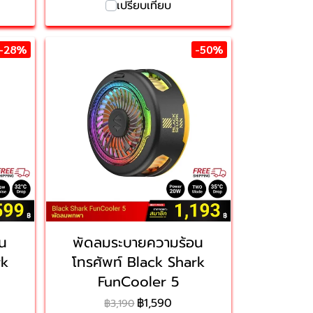
เปรียบเทียบ
-28%
-50%
น
พัดลมระบายความร้อน
rk
โทรศัพท์ Black Shark
FunCooler 5
฿1,590
฿3,190