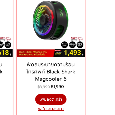
น
พัดลมระบายความร้อน
rk
โทรศัพท์ Black Shark
x
Magcooler 6
฿1,990
฿3,990
เพิ่มลงตะกร้า
ขอใบเสนอราคา