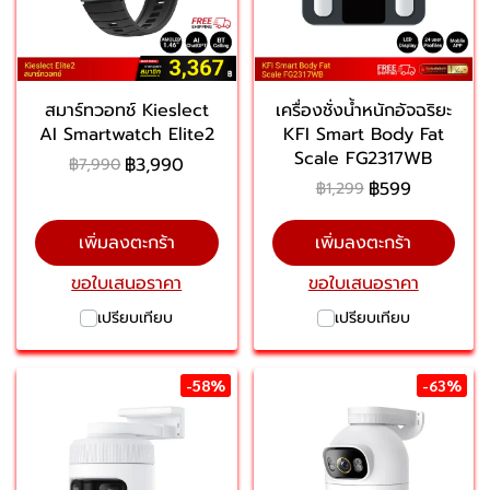
สมาร์ทวอทช์ Kieslect
เครื่องชั่งน้ำหนักอัจฉริยะ
AI Smartwatch Elite2
KFI Smart Body Fat
Scale FG2317WB
฿3,990
฿7,990
฿599
฿1,299
เพิ่มลงตะกร้า
เพิ่มลงตะกร้า
ขอใบเสนอราคา
ขอใบเสนอราคา
เปรียบเทียบ
เปรียบเทียบ
-58%
-63%