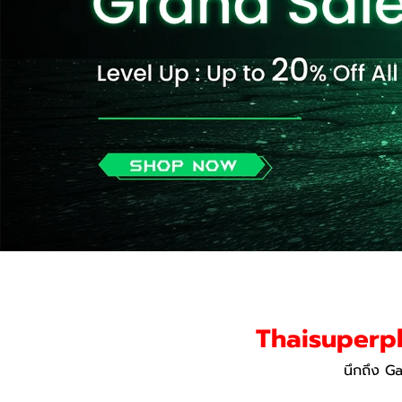
Thaisuperp
นึกถึง G