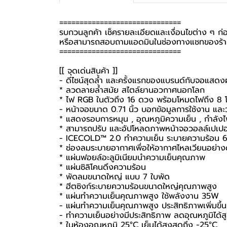
==============================
รบกวนลูกค้า เช็ครายละเอียดและเงื่อนไขต่าง ๆ ก่อนส
หรือสามารถสอบถามแอดมินในช่องทางแชทของร้านค
==============================
[[ จุดเด่นสินค้า ]]
- ดีไซน์สุดล้ำ และครั้งแรกของแบรนด์กับจอแสด
* ลวดลายล้ำสมัย สไตล์ยานอวกาศนอกโลก
* ไฟ RGB ในตัวถึง 16 ดวง พร้อมโหมดไฟถึง 8
- หน้าจอขนาด 0.71 นิ้ว บอกข้อมูลการใช้งาน และ
* แสดงรอบการหมุน , อุณหภูมิความเย็น , กำลัง
* สามารถปรับ และอัปโหลดภาพหน้าจอวอลล์เปเปอร
- ICECOLD™ 2.0 ทำความเย็น ระบายความร้อน 6 
* ช่องลมระบายอากาศเพื่อให้อากาศไหลเวียนอย่าง
* แผ่นฟอยล์อะลูมิเนียมนำความเย็นคุณภาพ
* แผ่นซิลิโคนดึงความร้อน
* พัดลมขนาดใหญ่ แบบ 7 ใบพัด
* ฮีตซิงก์ระบายความร้อนขนาดใหญ่คุณภาพสูง
* แผ่นทำความเย็นคุณภาพสูง ใช้พลังงาน 35W
- แผ่นทำความเย็นคุณภาพสูง ประสิทธิภาพเพิ่มขึ
- ทำความเย็นอย่างมีประสิทธิภาพ ลดอุณหภูมิได้ส
* ในห้องอุณหภูมิ 25°C เย็นได้สูงสุดถึง -25°C