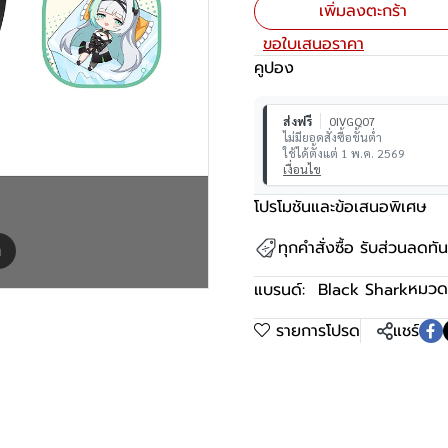
เพิ่มลงตะกร้า
ขอใบเสนอราคา
คูปอง
ส่งฟรี
0IVGQ07
ไม่มียอดสั่งซื้อขั้นต่ำ
ใช้ได้ตั้งแต่ 1 พ.ค. 2569
เงื่อนไข
โปรโมชันและข้อเสนอพิเศษ
ทุกคำสั่งซื้อ รับส่วนลดท
m
หมวดห
แบรนด์:
Black Shark
รายการโปรด
แชร์