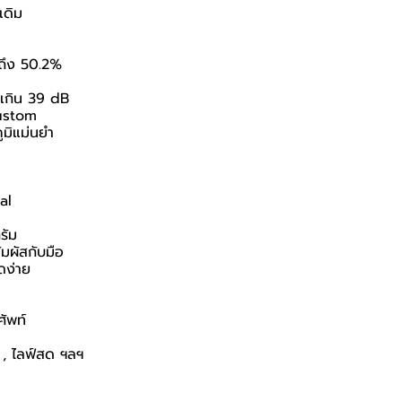
เดิม
ถึง 50.2%
ม่เกิน 39 dB
Custom
ูมิแม่นยำ
al
รัม
มผัสกับมือ
ดง่าย
ศัพท์
 , ไลฟ์สด ฯลฯ