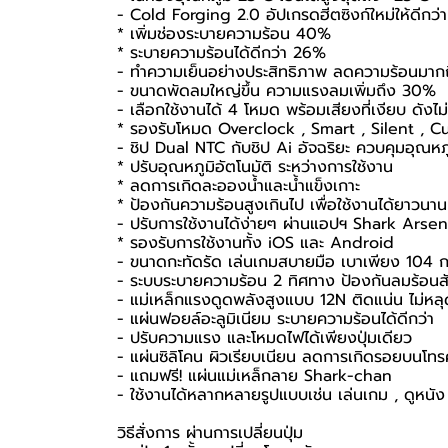
- Cold Forging 2.0 อัปเกรดฮีตซิงก์ใหม่ให้ดีกว่า
* เพิ่มช่องระบายความร้อน 40%
* ระบายความร้อนได้ดีกว่า 26%
- ทำความเย็นอย่างประสิทธิภาพ ลดความร้อนมาก
- ขนาดพัดลมใหญ่ขึ้น ความแรงลมเพิ่มถึง 30%
- เลือกใช้งานได้ 4 โหมด พร้อมเสียงที่เงียบ ดังไ
* รองรับโหมด Overclock , Smart , Silent , 
- ชิป Dual NTC กับชิป Ai อัจฉริยะ ควบคุมอุณหภ
* ปรับอุณหภูมิอัตโนมัติ ระหว่างการใช้งาน
* ลดการเกิดละอองน้ำและน้ำแข็งเกาะ
* ป้องกันความร้อนสูงเกินไป เพื่อใช้งานได้ยาวนาน
- ปรับการใช้งานได้ง่ายๆ ผ่านแอปฯ Shark Arsen
* รองรับการใช้งานทั้ง iOS และ Android
- ขนาดกะทัดรัด เล่นเกมสบายมือ เบาเพียง 104 ก
- ระบบระบายความร้อน 2 ทิศทาง ป้องกันลมร้อนสั
- แม่เหล็กแรงดูดพลังสูงแบบ 12N ติดแน่น ไม่หลุ
- แผ่นฟอยล์อะลูมิเนียม ระบายความร้อนได้ดีกว่า
- ปรับความแรง และโหมดไฟได้เพียงปุ่มเดียว
- แผ่นซิลิโคน ผิวเรียบเนียน ลดการเกิดรอยบนโทร
- แถมฟรี! แผ่นแม่เหล็กลาย Shark-chan
- ใช้งานได้หลากหลายรูปแบบเช่น เล่นเกม , ดูหนัง
วิธีสั่งการ ผ่านการเปลี่ยนปุ่ม