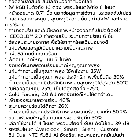
* ลวดลายล้ำสมัย สไตล์ยานอวกาศนอกโลก
* ไฟ RGB ในตัวถึง 16 ดวง พร้อมโหมดไฟถึง 8 โหมด
- หน้าจอขนาด 0.71 นิ้ว บอกข้อมูลการใช้งาน และวอลล์เปเปอร์
* แสดงรอบการหมุน , อุณหภูมิความเย็น , กำลังไฟ และโหมด
การใช้งาน
* สามารถปรับ และอัปโหลดภาพหน้าจอวอลล์เปเปอร์เองได้
- ICECOLD™ 2.0 ทำความเย็น ระบายความร้อน 6 ชั้น
* ช่องลมระบายอากาศเพื่อให้อากาศไหลเวียนอย่างดี
* แผ่นฟอยล์อะลูมิเนียมนำความเย็นคุณภาพ
* แผ่นซิลิโคนดึงความร้อน
* พัดลมขนาดใหญ่ แบบ 7 ใบพัด
* ฮีตซิงก์ระบายความร้อนขนาดใหญ่คุณภาพสูง
* แผ่นทำความเย็นคุณภาพสูง ใช้พลังงาน 35W
- แผ่นทำความเย็นคุณภาพสูง ประสิทธิภาพเพิ่มขึ้นถึง 30%
- ทำความเย็นอย่างมีประสิทธิภาพ ลดอุณหภูมิได้สูงสุด 50°C
* ในห้องอุณหภูมิ 25°C เย็นได้สูงสุดถึง -25°C
- Cold Forging 2.0 อัปเกรดฮีตซิงก์ใหม่ให้ดีกว่าเดิม
* เพิ่มช่องระบายความร้อน 40%
* ระบายความร้อนได้ดีกว่า 26%
- ทำความเย็นอย่างประสิทธิภาพ ลดความร้อนมากถึง 50.2%
- ขนาดพัดลมใหญ่ขึ้น ความแรงลมเพิ่มถึง 30%
- เลือกใช้งานได้ 4 โหมด พร้อมเสียงที่เงียบ ดังไม่เกิน 39 dB
* รองรับโหมด Overclock , Smart , Silent , Custom
- ชิป Dual NTC กับชิป Ai อัจฉริยะ ควบคุมอุณหภูมิแม่นยำ