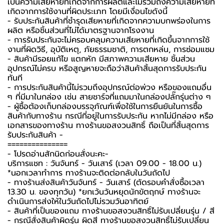
เป็นความเสียหายที่เกิดจากการผลิตและไม่รวมถึงความเสียหายที่
เกิดจากการใช้งานที่ผิดประเภท โดยมีเงื่อนไขดังนี้
- รับประกันสินค้าที่ชำรุดเสียหายที่เกิดจากความบกพร่องในการ
ผลิต หรือชิ้นส่วนที่ไม่ได้มาตรฐานจากโรงงาน
- การรับประกันจะไม่ครอบคลุมความเสียหายที่เกิดขึ้นจากการใช้
งานที่ผิดวิธี, อุบัติเหตุ, ภัยธรรมชาติ, การตกหล่น, การซ่อมแซม
- สินค้ามีรอยแก้ไข แตกหัก มีสภาพความเสียหาย ชิ้นส่วน
อุปกรณ์ไม่ครบ หรือสูญหายจะถือว่าสินค้าสิ้นสุดการรับประกัน
ทันที
- การประกันสินค้านี้ไม่รวมถึงอุปกรณ์ต่อพ่วง หรือของแถมอื่น
ๆ ที่มีมาในกล่อง เช่น สายชาร์จที่แถมมาในกล่องปลั๊กรุ่นต่าง ๆ
-️ ผู้ซื้อต้องเก็บกล่องบรรจุภัณฑ์เพื่อใช้ในการยืนยันในการซื้อ
สินค้ากับทางร้าน กรณีที่อยู่ในการรับประกัน หากไม่มีกล่อง หรือ
เอกสารของทางร้าน ทางร้านขอสงวนสิทธิ์ ถือเป็นที่สิ้นสุดการ
รับประกันสินค้า -️
===============
-️ โปรดอ่านสักนิดก่อนสั่งนะคะ-️
บริการแชท : วันจันทร์ - วันเสาร์ (เวลา 09.00 - 18.00 น.)
*นอกเวลาทำการ ทางร้านจะติดต่อกลับในวันถัดไป
- ทางร้านส่งสินค้าวันจันทร์ - วันเสาร์ (ตัดรอบคำสั่งซื้อเวลา
13.30 น. ของทุกวัน) *ยกเว้นวันหยุดนักขัตฤกษ์ ทางร้านจะ
ดำเนินการส่งให้ในวันถัดไปไม่รวมวันอาทิตย์
- สินค้าที่เป็นของแถม ทางร้านขอสงวนสิทธิ์ไม่รับเปลี่ยนรุ่น / สี
- กรณีสั่งสินค้าผิดรุ่น ผิดสี ทางร้านขอสงวนสิทธิ์ไม่รับเปลี่ยน