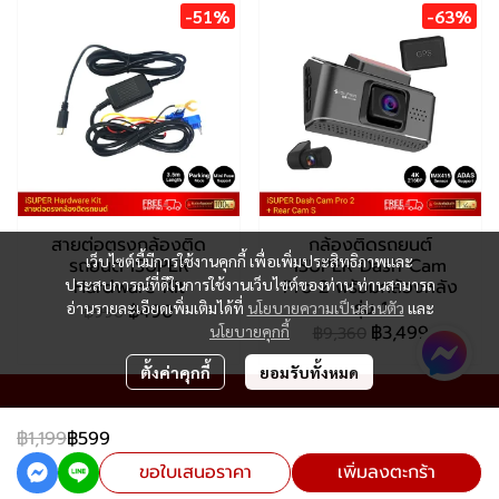
-51%
-63%
สายต่อตรงกล้องติด
กล้องติดรถยนต์
เว็บไซต์นี้มีการใช้งานคุกกี้ เพื่อเพิ่มประสิทธิภาพและ
รถยนต์ iSUPER
iSUPER Dash Cam
Hardware Kit
Pro 2 พร้อมกล้องหลัง
ประสบการณ์ที่ดีในการใช้งานเว็บไซต์ของท่าน ท่านสามารถ
รุ่น 1
อ่านรายละเอียดเพิ่มเติมได้ที่
นโยบายความเป็นส่วนตัว
และ
฿490
฿990
฿3,499
นโยบายคุกกี้
฿9,360
ตั้งค่าคุกกี้
ยอมรับทั้งหมด
฿1,199
฿599
Copyright 2024 | All Rights Reserved | Powered by MWE
ขอใบเสนอราคา
เพิ่มลงตะกร้า
Powered By
MakeWebEasy