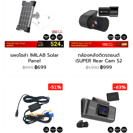
แผงโซล่า IMILAB Solar
กล้องหลังติดรถยนต์
Panel
iSUPER Rear Cam S2
฿699
฿999
฿999
฿1,590
-51%
-63%