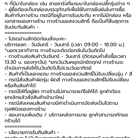
ๆ ที่มีมาในกล่อง เช่น สายชาร์จที่แถมมาในกล่องปลั๊กรุ่นต่าง ๆ
-️ ผู้ซื้อต้องเก็บกล่องบรรจุภัณฑ์เพื่อใช้ในการยืนยันในการซื้อ
สินค้ากับทางร้าน กรณีที่อยู่ในการรับประกัน หากไม่มีกล่อง หรือ
เอกสารของทางร้าน ทางร้านขอสงวนสิทธิ์ ถือเป็นที่สิ้นสุดการ
รับประกันสินค้า -️
===============
-️ โปรดอ่านสักนิดก่อนสั่งนะคะ-️
บริการแชท : วันจันทร์ - วันเสาร์ (เวลา 09.00 - 18.00 น.)
*นอกเวลาทำการ ทางร้านจะติดต่อกลับในวันถัดไป
- ทางร้านส่งสินค้าวันจันทร์ - วันเสาร์ (ตัดรอบคำสั่งซื้อเวลา
13.30 น. ของทุกวัน) *ยกเว้นวันหยุดนักขัตฤกษ์ ทางร้านจะ
ดำเนินการส่งให้ในวันถัดไปไม่รวมวันอาทิตย์
- สินค้าที่เป็นของแถม ทางร้านขอสงวนสิทธิ์ไม่รับเปลี่ยนรุ่น / สี
- กรณีสั่งสินค้าผิดรุ่น ผิดสี ทางร้านขอสงวนสิทธิ์ไม่รับเปลี่ยน
หรือคืนสินค้าได้
- กรณีใส่ที่อยู่ผิด ทางร้านไม่สามารถแก้ไขให้ได้ ลูกค้าต้อง
ยกเลิกแล้วสั่งสินค้าเข้ามาใหม่
- กรณีส่งเคลมสินค้าอาจมีค่าดำเนินการจัดส่งเป็นไปตาม
ดุลพินิจของทางร้าน
- สอบถามเพิ่มเติม / บริการหลังการขาย ลูกค้าสามารถทักแช
ทร้านได้
===============
-️ นโยบายการรับคืนสินค้า -️