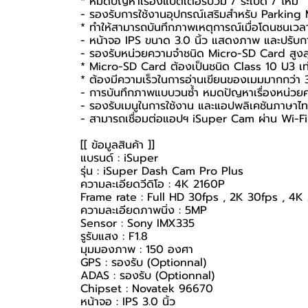
* หมดปัญหาเรื่องแบตเตอรี่บวม / ระเบิด / ไหม้
- รองรับการใช้งานอุปกรณ์เสริมสำหรับ Parkin
* ทำให้สามารถบันทึกภาพเหตุการณ์เมื่อโดนชนเว
- หน้าจอ IPS ขนาด 3.0 นิ้ว แสดงภาพ และปรับการ
- รองรับหน่วยความจำชนิด Micro-SD Card สูง
* Micro-SD Card ต้องเป็นชนิด Class 10 U3 เท่า
* ต้องมีความเร็วในการอ่านเขียนของเมมมากกว่า
- การบันทึกภาพแบบวนซ้ำ หมดปัญหาเรื่องหน่วย
- รองรับเมนูในการใช้งาน และแอปพลิเคชันภาษา
- สามารถเชื่อมต่อแอปฯ iSuper Cam ผ่าน Wi-F
[[ ข้อมูลสินค้า ]]
แบรนด์ : iSuper
รุ่น : iSuper Dash Cam Pro Plus
ความละเอียดวีดิโอ : 4K 2160P
Frame rate : Full HD 30fps , 2K 30fps , 4K
ความละเอียดภาพนิ่ง : 5MP
Sensor : Sony IMX335
รูรับแสง : F1.8
มุมมองภาพ : 150 องศา
GPS : รองรับ (Optionnal)
ADAS : รองรับ (Optionnal)
Chipset : Novatek 96670
หน้าจอ : IPS 3.0 นิ้ว