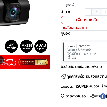
กรุณาเลือก
จำนวน
เพิ่มลงตะกร้า
ขอใบเสนอราคา
คูปอง
ส่งฟรี
0IVGQ07
ไม่มียอดสั่งซื้อขั้นต่ำ
ใช้ได้ตั้งแต่ 1 พ.ค. 2569
เงื่อนไข
m
โปรโมชันและข้อเสนอพิเศษ
ทุกคำสั่งซื้อ รับส่วนลดท
หมวดหมู่:
ก
แบรนด์:
iSUPER
รายการโปรด
แชร์