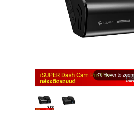
⚲
Hover to zoo