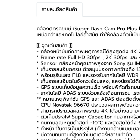
รายละเอียดสินค้า
กล้องติดรถยนต์ iSuper Dash Cam Pro Plus ไม่
เหนือกว่าและเทคโนโลยีล้ำสมัย ทำให้กล้องตัวนี้เป็นผ
[[ จุดเด่นสินค้า ]]
- กล้องหน้าบันทึกภาพเหตุการณ์ได้สูงสุดถึง 4K
* Frame rate Full HD 30fps , 2K 30fps และ
* Sensor กล้องหน้าคุณภาพสูงจาก Sony รุ่น I
* เก็บรายละเอียดครบ ด้วยมุมมองภาพกว้างถึง 
* พร้อมรูรับแสง F1.8 และรองรับเทคโนโลยี WDR
* เก็บรายละเอียดในจังหวะย้อนแสง, แสงน้อยได้ดีม
- GPS ระบบเก็บข้อมูลความเร็ว พร้อมพิกัดที่รถยน
- เทคโนโลยี ADAS ระบบช่วยแจ้งเตือนการชน ,
** หมายเหตุฟังก์ชัน GPS และ ADAS ต้องติดตั้งอ
- CPU Novatek 96670 ประมวลผลภาพด้วยความ
* สามารถประมวลผลภาพระดับ 4K ได้อย่างสบาย
- ตัวเก็บประจุไฟ Super Capacitor ทนอากาศร้อน
* ทนทานอุณหภูมิต่ำสุดที่ -10°C และสูงสุดได้ถึง
* ทำหน้าที่ในการเก็บประจุไฟ (ทำงานคล้ายแบตเตอรี
* มีความทนทานที่สูงกว่าแบตเตอรี่หลายเท่าตัว