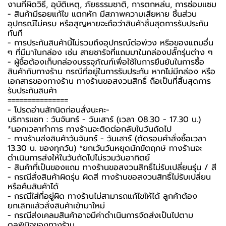
งานที่ผิดวิธี, อุบัติเหตุ, ภัยธรรมชาติ, การตกหล่น, การซ่อมแซม
- สินค้ามีรอยแก้ไข แตกหัก มีสภาพความเสียหาย ชิ้นส่วน
อุปกรณ์ไม่ครบ หรือสูญหายจะถือว่าสินค้าสิ้นสุดการรับประกัน
ทันที
- การประกันสินค้านี้ไม่รวมถึงอุปกรณ์ต่อพ่วง หรือของแถมอื่น
ๆ ที่มีมาในกล่อง เช่น สายชาร์จที่แถมมาในกล่องปลั๊กรุ่นต่าง ๆ
-️ ผู้ซื้อต้องเก็บกล่องบรรจุภัณฑ์เพื่อใช้ในการยืนยันในการซื้อ
สินค้ากับทางร้าน กรณีที่อยู่ในการรับประกัน หากไม่มีกล่อง หรือ
เอกสารของทางร้าน ทางร้านขอสงวนสิทธิ์ ถือเป็นที่สิ้นสุดการ
รับประกันสินค้า
===============
-️ โปรดอ่านสักนิดก่อนสั่งนะคะ-️
บริการแชท : วันจันทร์ - วันเสาร์ (เวลา 08.30 - 17.30 น.)
*นอกเวลาทำการ ทางร้านจะติดต่อกลับในวันถัดไป
- ทางร้านส่งสินค้าวันจันทร์ - วันเสาร์ (ตัดรอบคำสั่งซื้อเวลา
13.30 น. ของทุกวัน) *ยกเว้นวันหยุดนักขัตฤกษ์ ทางร้านจะ
ดำเนินการส่งให้ในวันถัดไปไม่รวมวันอาทิตย์
- สินค้าที่เป็นของแถม ทางร้านขอสงวนสิทธิ์ไม่รับเปลี่ยนรุ่น / สี
- กรณีสั่งสินค้าผิดรุ่น ผิดสี ทางร้านขอสงวนสิทธิ์ไม่รับเปลี่ยน
หรือคืนสินค้าได้
- กรณีใส่ที่อยู่ผิด ทางร้านไม่สามารถแก้ไขให้ได้ ลูกค้าต้อง
ยกเลิกแล้วสั่งสินค้าเข้ามาใหม่
- กรณีส่งเคลมสินค้าอาจมีค่าดำเนินการจัดส่งเป็นไปตาม
ดุลพินิจของทางร้าน