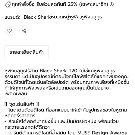
ทุกคำสั่งซื้อ รับส่วนลดทันที 25% (เฉพาะสมาชิก)
หมวดหมู่:
หูฟัง
,
หูฟังบลูทูธ
แบรนด์:
Black Shark
แชร์
รายละเอียดสินค้า
หูฟังบลูทูธไร้สาย Black Shark T20 ไม่ใช่แค่หูฟังบลูทูธ
ธรรมดา แต่เป็นอุปกรณ์ที่ตอบโจทย์ไลฟ์สไตล์ที่แอคทีฟของคุณ
ด้วยดีไซน์ที่โดดเด่นสไตล์สปอร์ต พร้อมคุณภาพเสียงที่เหนือชั้น
ทำให้ทุกการฟังเพลงหรือเล่นเกมของคุณเป็นไปอย่าง
เพลิดเพลิน
[[ จุดเด่นสินค้า ]]
- โดดเด่นด้วยดีไซน์ ที่ออกแบบมาให้เข้ากับรูปทรงของใบหูตาม
หลักสรีรศาสตร์
- ส่วมใส่ได้พอดีมากยิ่งขึ้น และเป็นมิตรผิวหนัง พร้อมช่วย
กระจายแรงกดได้ดีกว่า
- การันตีด้านการดีไซน์ที่ล้ำสมัย โดย MUSE Design Awaros