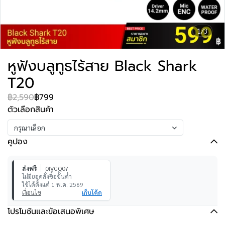
1/3
หูฟังบลูทูธไร้สาย Black Shark
T20
฿2,590
฿799
ตัวเลือกสินค้า
กรุณาเลือก
คูปอง
ส่งฟรี
0IVGQ07
ไม่มียอดสั่งซื้อขั้นต่ำ
ใช้ได้ตั้งแต่ 1 พ.ค. 2569
เงื่อนไข
เก็บโค้ด
โปรโมชันและข้อเสนอพิเศษ