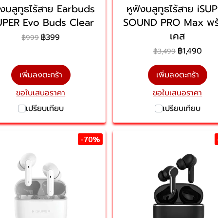
ังบลูทูธไร้สาย Earbuds
หูฟังบลูทูธไร้สาย iSU
UPER Evo Buds Clear
SOUND PRO Max พร
เคส
฿399
฿999
฿1,490
฿3,499
เพิ่มลงตะกร้า
เพิ่มลงตะกร้า
ขอใบเสนอราคา
ขอใบเสนอราคา
เปรียบเทียบ
เปรียบเทียบ
-70%