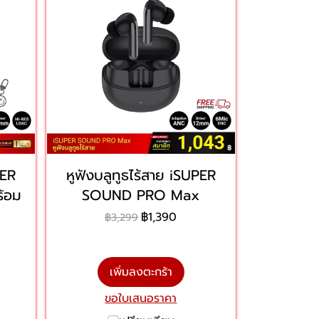
PER
หูฟังบลูทูธไร้สาย iSUPER
้อม
SOUND PRO Max
฿1,390
฿3,299
เพิ่มลงตะกร้า
ขอใบเสนอราคา