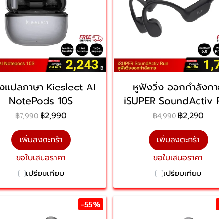
ังแปลภาษา Kieslect AI
หูฟังวิ่ง ออกกำลังก
NotePods 10S
iSUPER SoundActiv 
฿2,990
฿2,290
฿7,990
฿4,990
เพิ่มลงตะกร้า
เพิ่มลงตะกร้า
ขอใบเสนอราคา
ขอใบเสนอราคา
เปรียบเทียบ
เปรียบเทียบ
-55%