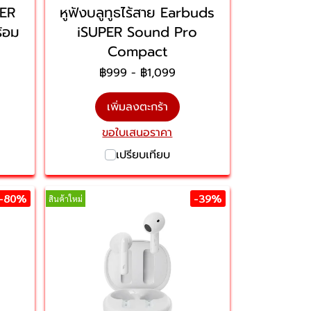
PER
หูฟังบลูทูธไร้สาย Earbuds
้อม
iSUPER Sound Pro
Compact
฿999
-
฿1,099
เพิ่มลงตะกร้า
ขอใบเสนอราคา
เปรียบเทียบ
-80%
-39%
สินค้าใหม่