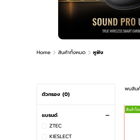
แท็บเล็ต
อุปกรณ์เสริม GPS Tracker
ลำโพง
ที่ยึดโทรศัพท์
พัดลม USB
ไฟ USB
Home
สินค้าทั้งหมด
หูฟัง
เมาส์
ไส้กรองเครื่องฟอกอากาศ
เครื่องชั่งน้ำหนัก
พบสินค้
พัดลมระบายความร้อนโทรศัพท์
ตัวกรอง
(0)
เครื่องฟอกอากาศ
สินค้าใหม
พัดลมพกพา
แบรนด์
เคสหูฟัง
ZTEC
เคสมือถือ
KIESLECT