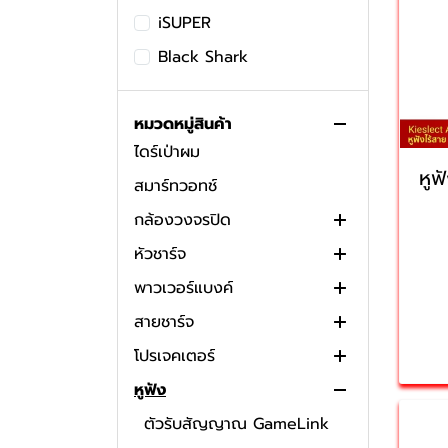
ไส้กรองเครื่องฟอกอากาศ
เคส Samsung
iSUPER
กล้องติดรถยนต์
เคสไอโฟน
Black Shark
อุปกรณ์เสริม
เครื่องดูดฝุ่น
หมวดหมู่สินค้า
ไดร์เป่าผม
เครื่องดูดขนสัตว์
หูฟ
สมาร์ทวอทช์
เครื่องทําความสะอาดโซฟา
กล้องวงจรปิด
หัวชาร์จ
กล้องวงจรปิดภายนอก
พาวเวอร์แบงค์
กล้องวงจรปิดภายใน
หัวชาร์จใช้ทั่วโลก
สายชาร์จ
กล้องวงจรปิดโซล่าเซลล์
หัวชาร์จในรถยนต์
เคสพาวเวอร์แบงค์
โปรเจคเตอร์
หัวปลั๊กแปลงไฟ
สายชาร์จ 3 หัว
หูฟัง
หัวชาร์จไอโฟน
สาย thunderbolt
โปรเจคเตอร์พกพา
หัวชาร์จ type c
สายชาร์จ type c
ตัวรับสัญญาณ GameLink