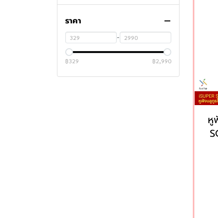
USB C HUB
สายชาร์จไอโฟน
หูฟังครอบหูไร้สาย
ราคา
หูฟังออกกําลังกาย
หูฟังบลูทูธ
-
Promotion
฿329
฿2,990
หู
S