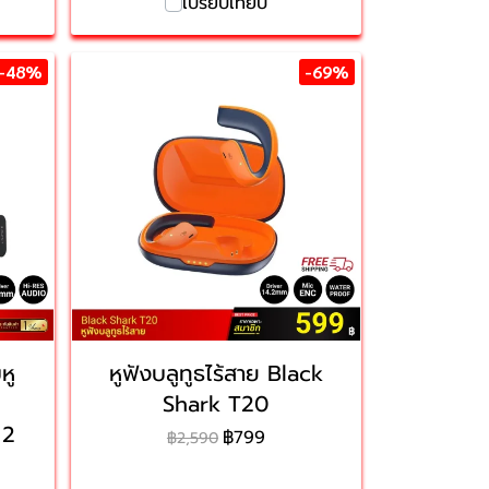
เปรียบเทียบ
-48%
-69%
หู
หูฟังบลูทูธไร้สาย Black
Shark T20
 2
฿799
฿2,590