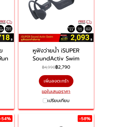
าย
หูฟังว่ายน้ำ iSUPER
Run
SoundActiv Swim
฿2,790
฿4,990
เพิ่มลงตะกร้า
ขอใบเสนอราคา
เปรียบเทียบ
-54%
-58%