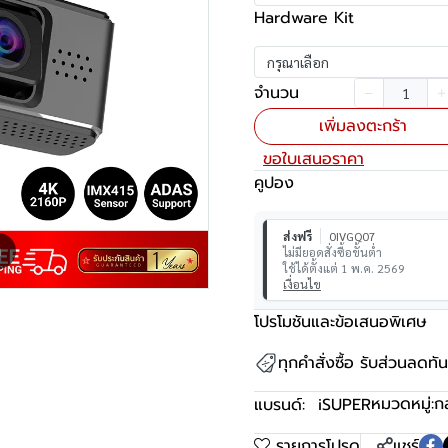
Hardware Kit
กรุณาเลือก
จำนวน
เพิ่มลงตะกร้า
ขอใบเสนอราคา
คูปอง
ส่งฟรี
0IVGQ07
m
ไม่มียอดสั่งซื้อขั้นต่ำ
ใช้ได้ตั้งแต่ 1 พ.ค. 2569
เงื่อนไข
โปรโมชันและข้อเสนอพิเศษ
ทุกคำสั่งซื้อ รับส่วนลดท
หมวดหมู่:
ก
แบรนด์:
iSUPER
รายการโปรด
แชร์