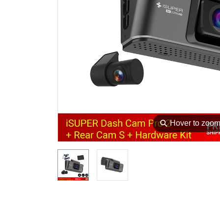
⚲
Hover to zoo