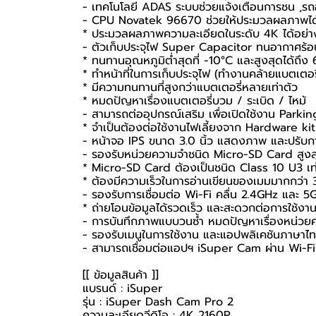
- เทคโนโลยี ADAS ระบบช่วยแจ้งเตือนการชน ,
- CPU Novatek 96670 ช่วยให้ประมวลผลภาพได้รว
* ประมวลผลภาพความละเอียดในระดับ 4K ได้อย่า
- ตัวเก็บประจุไฟ Super Capacitor ทนอากาศร้อน
* ทนทานอุณหภูมิต่ำสุดที่ -10°C และสูงสุดได้ถึง
* ทำหน้าที่ในการเก็บประจุไฟ (ทำงานคล้ายแบตเตอรี
* มีความทนทานที่สูงกว่าแบตเตอรี่หลายเท่าตัว
* หมดปัญหาเรื่องแบตเตอรี่บวม / ระเบิด / ไหม้
- สามารถต่ออุปกรณ์เสริม เพื่อเปิดใช้งาน Park
* จำเป็นต้องต่อใช้งานไฟเลี้ยงจาก Hardware k
- หน้าจอ IPS ขนาด 3.0 นิ้ว แสดงภาพ และปรับการ
- รองรับหน่วยความจำชนิด Micro-SD Card สูง
* Micro-SD Card ต้องเป็นชนิด Class 10 U3 เท่า
* ต้องมีความเร็วในการอ่านเขียนของเมมมากกว่า
- รองรับการเชื่อมต่อ Wi-Fi คลื่น 2.4GHz และ 5
* ถ่ายโอนข้อมูลได้รวดเร็ว และสะดวกต่อการใช้งาน
- การบันทึกภาพแบบวนซ้ำ หมดปัญหาเรื่องหน่วย
- รองรับเมนูในการใช้งาน และแอปพลิเคชันภาษา
- สามารถเชื่อมต่อแอปฯ iSuper Cam ผ่าน Wi-F
[[ ข้อมูลสินค้า ]]
แบรนด์ : iSuper
รุ่น : iSuper Dash Cam Pro 2
ความละเอียดวีดิโอ : 4K 2160P