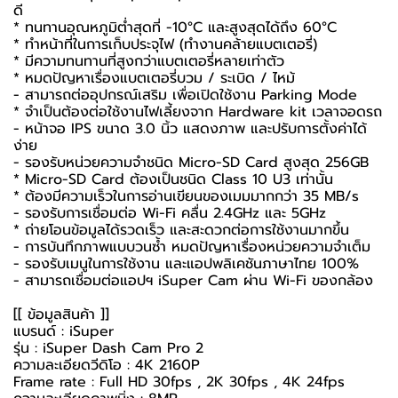
ดี
* ทนทานอุณหภูมิต่ำสุดที่ -10°C และสูงสุดได้ถึง 60°C
* ทำหน้าที่ในการเก็บประจุไฟ (ทำงานคล้ายแบตเตอรี่)
* มีความทนทานที่สูงกว่าแบตเตอรี่หลายเท่าตัว
* หมดปัญหาเรื่องแบตเตอรี่บวม / ระเบิด / ไหม้
- สามารถต่ออุปกรณ์เสริม เพื่อเปิดใช้งาน Parking Mode
* จำเป็นต้องต่อใช้งานไฟเลี้ยงจาก Hardware kit เวลาจอดรถ
- หน้าจอ IPS ขนาด 3.0 นิ้ว แสดงภาพ และปรับการตั้งค่าได้
ง่าย
- รองรับหน่วยความจำชนิด Micro-SD Card สูงสุด 256GB
* Micro-SD Card ต้องเป็นชนิด Class 10 U3 เท่านั้น
* ต้องมีความเร็วในการอ่านเขียนของเมมมากกว่า 35 MB/s
- รองรับการเชื่อมต่อ Wi-Fi คลื่น 2.4GHz และ 5GHz
* ถ่ายโอนข้อมูลได้รวดเร็ว และสะดวกต่อการใช้งานมากขึ้น
- การบันทึกภาพแบบวนซ้ำ หมดปัญหาเรื่องหน่วยความจำเต็ม
- รองรับเมนูในการใช้งาน และแอปพลิเคชันภาษาไทย 100%
- สามารถเชื่อมต่อแอปฯ iSuper Cam ผ่าน Wi-Fi ของกล้อง
[[ ข้อมูลสินค้า ]]
แบรนด์ : iSuper
รุ่น : iSuper Dash Cam Pro 2
ความละเอียดวีดิโอ : 4K 2160P
Frame rate : Full HD 30fps , 2K 30fps , 4K 24fps