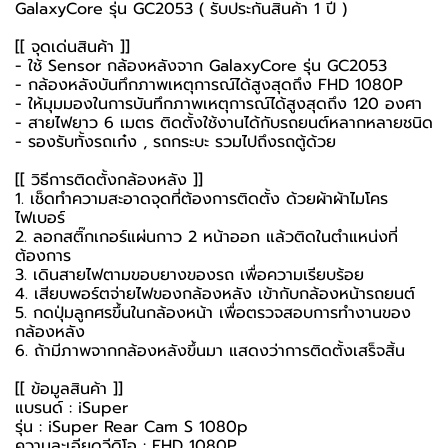
GalaxyCore รุ่น GC2053 ( รับประกันสินค้า 1 ปี )
[[ จุดเด่นสินค้า ]]
- ใช้ Sensor กล้องหลังจาก GalaxyCore รุ่น GC2053
- กล้องหลังบันทึกภาพเหตุการณ์ได้สูงสุดถึง FHD 1080P
- ให้มุมมองในการบันทึกภาพเหตุการณ์ได้สูงสุดถึง 120 องศา
- สายไฟยาว 6 เมตร ติดตั้งใช้งานได้กับรถยนต์หลากหลายชนิด
- รองรับทั้งรถเก๋ง , รถกระบะ รวมไปถึงรถตู้ด้วย
[[ วิธีการติดตั้งกล้องหลัง ]]
1. เช็ดทำความสะอาดจุดที่ต้องการติดตั้ง ด้วยผ้าผ้าไมโคร
ไฟเบอร์
2. ลอกสติ๊กเกอร์แผ่นกาว 2 หน้าออก แล้วติดในตำแหน่งที่
ต้องการ
3. เดินสายไฟตามขอบยางของรถ เพื่อความเรียบร้อย
4. เสียบพอร์ตจ่ายไฟของกล้องหลัง เข้ากับกล้องหน้ารถยนต์
5. กดปุ่มลูกศรขึ้นในกล้องหน้า เพื่อตรวจสอบการทำงานของ
กล้องหลัง
6. ถ้ามีภาพจากกล้องหลังขึ้นมา แสดงว่าการติดตั้งเสร็จสิ้น
[[ ข้อมูลสินค้า ]]
แบรนด์ : iSuper
รุ่น : iSuper Rear Cam S 1080p
ความละเอียดวีดิโอ : FHD 1080P