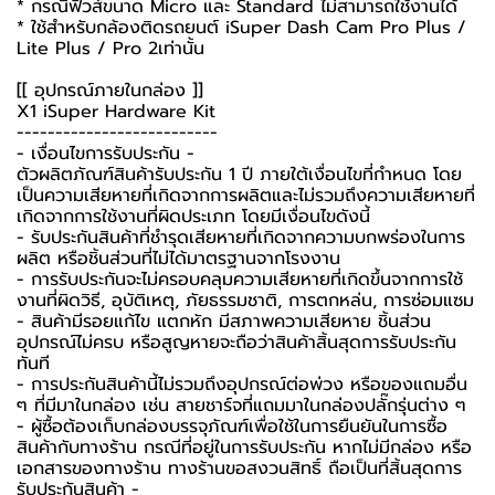
* กรณีฟิวส์ขนาด Micro และ Standard ไม่สามารถใช้งานได้
* ใช้สำหรับกล้องติดรถยนต์ iSuper Dash Cam Pro Plus /
Lite Plus / Pro 2เท่านั้น
[[ อุปกรณ์ภายในกล่อง ]]
X1 iSuper Hardware Kit
--------------------------
-️ เงื่อนไขการรับประกัน -️
ตัวผลิตภัณฑ์สินค้ารับประกัน 1 ปี ภายใต้เงื่อนไขที่กำหนด โดย
เป็นความเสียหายที่เกิดจากการผลิตและไม่รวมถึงความเสียหายที่
เกิดจากการใช้งานที่ผิดประเภท โดยมีเงื่อนไขดังนี้
- รับประกันสินค้าที่ชำรุดเสียหายที่เกิดจากความบกพร่องในการ
ผลิต หรือชิ้นส่วนที่ไม่ได้มาตรฐานจากโรงงาน
- การรับประกันจะไม่ครอบคลุมความเสียหายที่เกิดขึ้นจากการใช้
งานที่ผิดวิธี, อุบัติเหตุ, ภัยธรรมชาติ, การตกหล่น, การซ่อมแซม
- สินค้ามีรอยแก้ไข แตกหัก มีสภาพความเสียหาย ชิ้นส่วน
อุปกรณ์ไม่ครบ หรือสูญหายจะถือว่าสินค้าสิ้นสุดการรับประกัน
ทันที
- การประกันสินค้านี้ไม่รวมถึงอุปกรณ์ต่อพ่วง หรือของแถมอื่น
ๆ ที่มีมาในกล่อง เช่น สายชาร์จที่แถมมาในกล่องปลั๊กรุ่นต่าง ๆ
-️ ผู้ซื้อต้องเก็บกล่องบรรจุภัณฑ์เพื่อใช้ในการยืนยันในการซื้อ
สินค้ากับทางร้าน กรณีที่อยู่ในการรับประกัน หากไม่มีกล่อง หรือ
เอกสารของทางร้าน ทางร้านขอสงวนสิทธิ์ ถือเป็นที่สิ้นสุดการ
รับประกันสินค้า -️