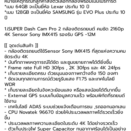
หมายเหตุกรณีที่ลูกค้าสั่งตัวเลือกกล้องพร้อมเมมโมรี่การ์ด
*เมม 64GB จะเป็นยี่ห้อ Lexar ประกัน 10 ปี
*เมม 128GB จะเป็นยี่ห้อ SAMSUNG รุ่น EVO Plus ประกัน 10
ปี
1.iSUPER Dash Cam Pro 2 กล้องติดรถยนต์ คมชัด 2160p
4K Sensor Sony IMX415 รองรับ GPS -12M
[[ จุดเด่นสินค้า ]]
- กล้องติดรถยนต์ใช้Sensor Sony IMX415 ที่สุดแห่งความคม
ชัดระดับ 4K
* บันทึกภาพเหตุการณ์ได้ชัด และซูมขยายภาพได้ดียิ่งชึ้น
* Frame rate Full HD 30fps , 2K 30fps และ 4K 24fps
* เก็บรายละเอียดครบ ด้วยมุมมองภาพกว้างถึง 150 องศา
* ชัดเจนทุกสถานการณ์ด้วยรูรับแสง F1.75 และเทคโนโลยี
WDR
* เก็บรายละเอียดในจังหวะย้อนแสง หรือแสงน้อยได้ดีมากขึ้น
- External GPS ระบบเก็บข้อมูลความเร็ว พร้อมพิกัดที่รถยนต์
ใช้งาน
- เทคโนโลยี ADAS ระบบช่วยแจ้งเตือนการชน ,รถออกนอกเลน
- CPU Novatek 96670 ช่วยให้ประมวลผลภาพได้รวดเร็วยิ่ง
ขึ้น
* ประมวลผลภาพความละเอียดในระดับ 4K ได้อย่างรวดเร็ว
- ตัวเก็บประจุไฟ Super Capacitor ทนอากาศร้อนได้เป็นอย่าง