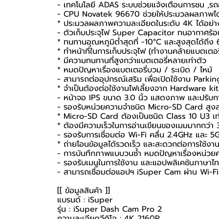
- เทคโนโลยี ADAS ระบบช่วยแจ้งเตือนการชน ,
- CPU Novatek 96670 ช่วยให้ประมวลผลภาพได้รว
* ประมวลผลภาพความละเอียดในระดับ 4K ได้อย่า
- ตัวเก็บประจุไฟ Super Capacitor ทนอากาศร้อน
* ทนทานอุณหภูมิต่ำสุดที่ -10°C และสูงสุดได้ถึง
* ทำหน้าที่ในการเก็บประจุไฟ (ทำงานคล้ายแบตเตอรี
* มีความทนทานที่สูงกว่าแบตเตอรี่หลายเท่าตัว
* หมดปัญหาเรื่องแบตเตอรี่บวม / ระเบิด / ไหม้
- สามารถต่ออุปกรณ์เสริม เพื่อเปิดใช้งาน Park
* จำเป็นต้องต่อใช้งานไฟเลี้ยงจาก Hardware k
- หน้าจอ IPS ขนาด 3.0 นิ้ว แสดงภาพ และปรับการ
- รองรับหน่วยความจำชนิด Micro-SD Card สูง
* Micro-SD Card ต้องเป็นชนิด Class 10 U3 เท่า
* ต้องมีความเร็วในการอ่านเขียนของเมมมากกว่า
- รองรับการเชื่อมต่อ Wi-Fi คลื่น 2.4GHz และ 5
* ถ่ายโอนข้อมูลได้รวดเร็ว และสะดวกต่อการใช้งาน
- การบันทึกภาพแบบวนซ้ำ หมดปัญหาเรื่องหน่วย
- รองรับเมนูในการใช้งาน และแอปพลิเคชันภาษา
- สามารถเชื่อมต่อแอปฯ iSuper Cam ผ่าน Wi-F
[[ ข้อมูลสินค้า ]]
แบรนด์ : iSuper
รุ่น : iSuper Dash Cam Pro 2
ความละเอียดวีดิโอ : 4K 2160P