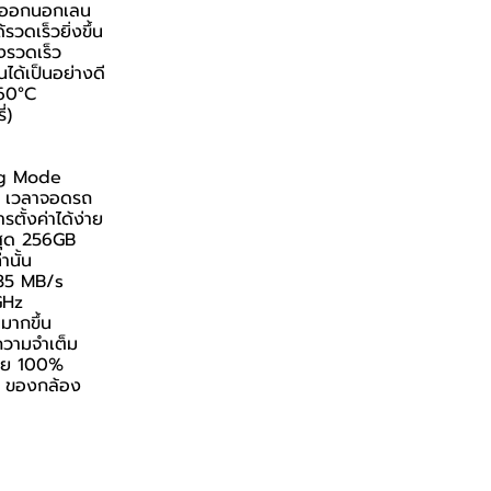
รถออกนอกเลน
ดเร็วยิ่งขึ้น
งรวดเร็ว
ได้เป็นอย่างดี
 60°C
่)
ing Mode
it เวลาจอดรถ
ตั้งค่าได้ง่าย
สุด 256GB
นั้น
 35 MB/s
GHz
มากขึ้น
ความจำเต็ม
ไทย 100%
i ของกล้อง