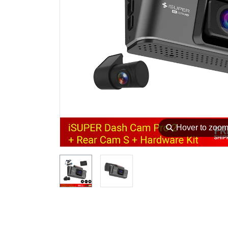
⚲
Hover to zoo