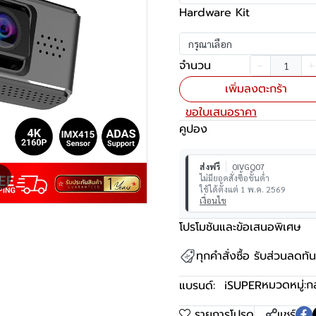
Hardware Kit
กรุณาเลือก
จำนวน
เพิ่มลงตะกร้า
ขอใบเสนอราคา
คูปอง
ส่งฟรี
0IVGQ07
m
ไม่มียอดสั่งซื้อขั้นต่ำ
ใช้ได้ตั้งแต่ 1 พ.ค. 2569
เงื่อนไข
โปรโมชันและข้อเสนอพิเศษ
ทุกคำสั่งซื้อ รับส่วนลดท
หมวดหมู่:
ก
แบรนด์:
iSUPER
รายการโปรด
แชร์