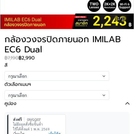
1/3
กล้องวงจรปิดภายนอก IMILAB
EC6 Dual
฿7,190
฿2,990
สี
กรุณาเลือก
ตัวเลือกเมมฯ
กรุณาเลือก
คูปอง
ส่งฟรี
0IVGQ07
ไม่มียอดสั่งซื้อขั้นต่ำ
ใช้ได้ตั้งแต่ 1 พ.ค. 2569
เงื่อนไข
เก็บโค้ด