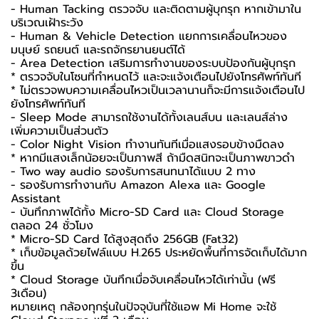
- Human Tacking ตรวจจับ และติดตามผู้บุกรุก หากเข้ามาใน
บริเวณเฝ้าระวัง
- Human & Vehicle Detection แยกการเคลื่อนไหวของ
มนุษย์ รถยนต์ และรถจักรยานยนต์ได้
- Area Detection เสริมการทำงานของระบบป้องกันผู้บุกรุก
* ตรวจจับในโซนที่กำหนดไว้ และจะแจ้งเตือนไปยังโทรศัพท์ทันที
* ไม่ตรวจพบความเคลื่อนไหวเป็นเวลานานก็จะมีการแจ้งเตือนไป
ยังโทรศัพท์ทันที
- Sleep Mode สามารถใช้งานได้ทั้งเลนส์บน และเลนส์ล่าง
เพิ่มความเป็นส่วนตัว
- Color Night Vision ทำงานทันทีเมื่อแสงรอบข้างมืดลง
* หากมีแสงเล็กน้อยจะเป็นภาพสี ถ้ามืดสนิทจะเป็นภาพขาวดำ
- Two way audio รองรับการสนทนาได้แบบ 2 ทาง
- รองรับการทำงานกับ Amazon Alexa และ Google
Assistant
- บันทึกภาพได้ทั้ง Micro-SD Card และ Cloud Storage
ตลอด 24 ชั่วโมง
* Micro-SD Card ได้สูงสุดถึง 256GB (Fat32)
* เก็บข้อมูลด้วยไฟล์แบบ H.265 ประหยัดพื้นที่การจัดเก็บได้มาก
ขึ้น
* Cloud Storage บันทึกเมื่อจับเคลื่อนไหวได้เท่านั้น (ฟรี
3เดือน)
หมายเหตุ กล้องทุกรุ่นในปัจจุบันที่ใช้แอพ Mi Home จะใช้