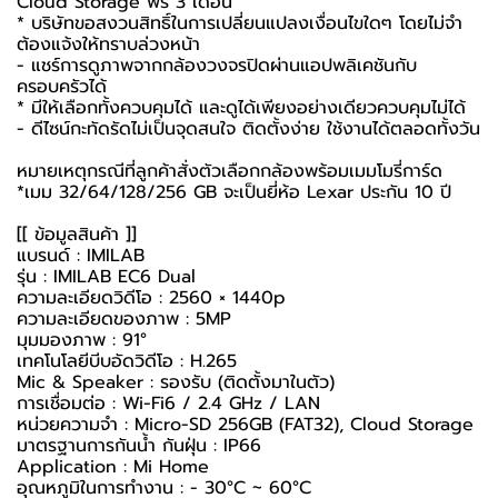
Cloud Storage ฟรี 3 เดือน
* บริษัทขอสงวนสิทธิ์ในการเปลี่ยนแปลงเงื่อนไขใดๆ โดยไม่จำ
ต้องแจ้งให้ทราบล่วงหน้า
- แชร์การดูภาพจากกล้องวงจรปิดผ่านแอปพลิเคชันกับ
ครอบครัวได้
* มีให้เลือกทั้งควบคุมได้ และดูได้เพียงอย่างเดียวควบคุมไม่ได้
- ดีไซน์กะทัดรัดไม่เป็นจุดสนใจ ติดตั้งง่าย ใช้งานได้ตลอดทั้งวัน
หมายเหตุกรณีที่ลูกค้าสั่งตัวเลือกกล้องพร้อมเมมโมรี่การ์ด
*เมม 32/64/128/256 GB จะเป็นยี่ห้อ Lexar ประกัน 10 ปี
[[ ข้อมูลสินค้า ]]
แบรนด์ : IMILAB
รุ่น : IMILAB EC6 Dual
ความละเอียดวิดีโอ : 2560 × 1440p
ความละเอียดของภาพ : 5MP
มุมมองภาพ : 91°
เทคโนโลยีบีบอัดวิดีโอ : H.265
Mic & Speaker : รองรับ (ติดตั้งมาในตัว)
การเชื่อมต่อ : Wi-Fi6 / 2.4 GHz / LAN
หน่วยความจำ : Micro-SD 256GB (FAT32), Cloud Storage
มาตรฐานการกันน้ำ กันฝุ่น : IP66
Application : Mi Home
อุณหภูมิในการทำงาน : - 30°C ~ 60°C