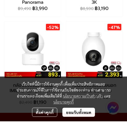
Panorama
3K
฿3,990
฿3,190
฿9,490
฿8,590
-52%
-47%
เว็บไซต์นี้มีการใช้งานคุกกี้ เพื่อเพิ่มประสิทธิภาพและ
กล้องวงจรปิดภายใน
กล้องวงจรปิดภายนอก
IMILAB C21 (Mi Home
IMILAB EC6 Pro
ประสบการณ์ที่ดีในการใช้งานเว็บไซต์ของท่าน ท่านสามารถ
App)
อ่านรายละเอียดเพิ่มเติมได้ที่
นโยบายความเป็นส่วนตัว
และ
฿3,190
฿5,990
฿1,190
นโยบายคุกกี้
฿2,490
ตั้งค่าคุกกี้
ยอมรับทั้งหมด