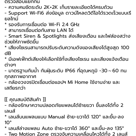
ตรวจสอบแยกกัน
- ความคมชัดระดับ 2K+2K เก็บรายละเอียดได้ครบถ้วน
- Support Wi-Fi6 ส่งข้อมูล ดาวน์โหลดวิดีโอได้รวดเร็วแบบเรี
ยลไทม์
* รองรับการเชื่อมต่อ Wi-Fi 2.4 GHz
* สามารถเชื่อมต่อกับสาย LAN ได้
- Smart Siren & Spotlights ส่งเสียงเตือน และไฟส่องสว่าง
ช่วยให้ภาพชัดขึ้น
* เสียงไซเรนสามารถปรับระดับความดังของเสียงได้สูงสุด 100
dB
* มีเอฟเฟ็กต์เสียงให้เลือกใช้ทั้งเสียงไซเรน และเสียงแจ้งเตือน
ต่างๆ
- มาตรฐานกันน้ำ กันฝุ่นระดับ IP66 ที่อุณหภูมิ -30～60 ทน
ทุกสภาพอากาศ
-
กล้องวงจรปิด
เชื่อมต่อแอปฯ Mi Home ใช้งานง่าย และ
เสถียรกว่า
[[ คุณสมบัติสินค้า ]]
- กล้องรักษาความปลอดภัยแพลนได้ซ้ายขวา ขึ้นลงได้ทั้ง 2
เลนส์
* เลนส์บนแพลนแบบ Manual ซ้าย-ขวาได้ 120° และขึ้น-ลง
10°
* เลนส์ล่างแพลน Auto ซ้าย-ขวาได้ 360° และขึ้น-ลง 135°
- Two Motion Zone ตรวจจับความเคลื่อนไหวได้ทั้ง 2 เลนส์