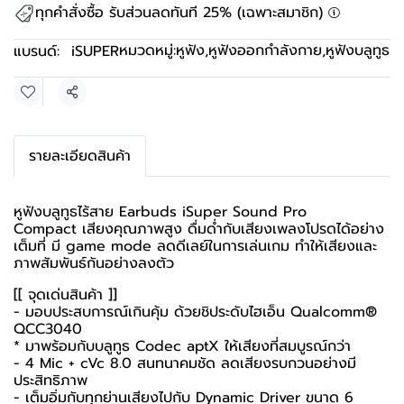
ทุกคำสั่งซื้อ รับส่วนลดทันที 25% (เฉพาะสมาชิก)
หมวดหมู่:
หูฟัง
,
หูฟังออกกําลังกาย
,
หูฟังบลูทูธ
แบรนด์:
iSUPER
แชร์
รายละเอียดสินค้า
หูฟังบลูทูธไร้สาย Earbuds iSuper Sound Pro
Compact เสียงคุณภาพสูง ดื่มด่ำกับเสียงเพลงโปรดได้อย่าง
เต็มที่ มี game mode ลดดีเลย์ในการเล่นเกม ทำให้เสียงและ
ภาพสัมพันธ์กันอย่างลงตัว
[[ จุดเด่นสินค้า ]]
- มอบประสบการณ์เกินคุ้ม ด้วยชิประดับไฮเอ็น Qualcomm®
QCC3040
* มาพร้อมกับบลูทูธ Codec aptX ให้เสียงที่สมบูรณ์กว่า
- 4 Mic + cVc 8.0 สนทนาคมชัด ลดเสียงรบกวนอย่างมี
ประสิทธิภาพ
- เต็มอิ่มกับทุกย่านเสียงไปกับ Dynamic Driver ขนาด 6