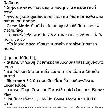
มิลลิเมตร
* ให้คุณภาพเสียงที่ทรงพลัง มาครบทุกย่าน และมิติเสียงที่
กว้าง
*
หูฟังบลูทูธ
ปรับจูนเสียงโดยผู้เชี่ยวชาญ ให้เข้ากับการฟังเพลง
ของคนไทยมากที่สุด
- Game Mode ดีเลย์ต่ำ เล่นเกมสนุก ช่วยให้เสียง และภาพ
ตรงกันที่สุด
- แบตเตอรี่อึดฟังเพลงถึง 7.5 ชม. และนานสุด 26 ชม. เมื่อใช้
กับเคสชขาร์จ
- ดีไซน์สวยสะดุดตา ที่ได้แรงบันดาลใจมาจากไฟหน้าของรถ
สปอร์ต
[[ คุณสมบัติสินค้า ]]
- ใส่สบายเข้ากับใบหู ด้วยการออกแบบตามหลักสรีรใบหูของชาว
เอเชีย
* ช่วยให้สวมใส่ได้นานมากขึ้น และลดการอึดเมื่อสวมใส่ได้เป็น
อย่างดี
- Bluetooth 5.2 มีความเสถียรที่มากขึ้น และกินพลังงาน
แบตเตอรี่น้อย
- สามารถปรับจูนเสียง และปรับการใช้งานได้ ด้วยแอปฯ iSuper
Play
* ปรับปุ่มการสั่งงาน , เปิด-ปิด Game Mode และปรับ EQ
เสียง