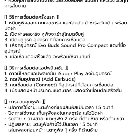
- ควบคุมการสั่งงานง่ายด้วยระบบสัมผัส แม่นยำ และรวดเร็วทุก
การสั่งงาน
[[ วิธีการเชื่อมต่อครั้งแรก ]]
1. หยิบหูฟังออกจากเคสชาร์จ และใส่กลับเข้าชาร์จดังเดิม พร้อม
ปิดฝา
2. เปิดฝาเคสชาร์จ หูฟังจะเข้าสู่โหมดจับคู่
3. เปิดบลูทูธในอุปกรณ์ที่ต้องการเชื่อมต่อ
4. เลือกอุปกรณ์ Evo Buds Sound Pro Compact แตะที่ชื่อ
อุปกรณ์
5. เมื่อเชื่อมต่อเสร็จแล้ว จะพร้อมใช้งานทันที
[[ วิธีการเชื่อมต่อแอปพลิเคชัน ]]
1. ดาวน์โหลดแอปพลิเคชัน iSuper Play ลงในอุปกรณ์
2. กดเพิ่มอุปกรณ์ (Add Earbuds)
3. กดเชื่อมต่อ (Connect) ที่อุปกรณ์ที่ต้องการเชื่อมต่อ
4. เมื่อแสดงหน้าปริมาณแบตเตอรี่ แสดงว่าเชื่อมต่อเสร็จสิ้น
[[ การควบคุมหูฟัง ]]
- เปิดการใช้งาน: แตะค้างที่แผงสัมผัสเป็นเวลา 1.5 วินาที
- ปิดการใช้งาน: เก็บหูฟังลงในเคสชาร์จ แล้วปิดฝา
- รับสาย / วางสาย: แตะหูฟัง 2 ครั้ง ที่ด้านซ้าย หรือด้านขวา
- ปฏิเสธสาย: แตะหูฟังค้างไว้เป็นเวลา 1.5 วินาที
- เล่นเพลงก่อนหน้า: แตะหูฟัง 1 ครั้ง ที่ด้านซ้าย