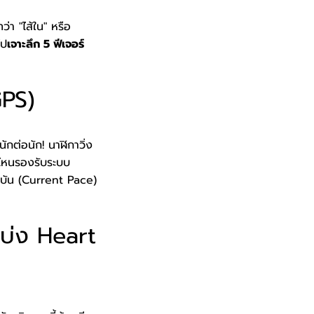
่า "ไส้ใน" หรือ
ไป
เจาะลึก 5 ฟีเจอร์
GPS)
นักต่อนัก! นาฬิกาวิ่ง
่นไหนรองรับระบบ
จุบัน (Current Pace)
แบ่ง Heart