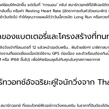
ใช่แค่ซ้อมให้หนักขึ้น แต่เริ่มที่ "การนอน" ครับ! สมาร์ทวอทช์ที่มีฟีเจอ
ับตื้น หรือค่า Resting Heart Rate (อัตราการเต้นหัวใจขณะพัก) 
ช้าวันถัดไป ทำให้คุณวางแผนได้ว่าวันนี้ควรจัด Long Run หรือคว
ดของแบตเตอรี่และโครงสร้างที่ทน
ิ่งเข้ากิโลเมตรที่ 12 แล้วหน้าจอดับพรึบ... ฝันร้ายชัดๆ! นาฬิกาสมาร์ท
งานที่ยอดเยี่ยมเมื่อเปิดใช้งาน GPS ต่อเนื่อง และตัวเรือนต้องกันน้ำ
หรือ IP68 ขึ้นไป) เพื่อให้พร้อมลุยไปกับคุณในทุกสภาพอากาศ
์ทวอทช์อัจฉริยะคู่ใจนักวิ่งจาก T
ร์ทวอทช์ ที่ตอบโจทย์ฟีเจอร์การวิ่งครบครัน ในราคาที่จับต้องได้และ