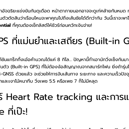
าอัจฉริยะแข่งขันกันดุเดือด หน้าตาภายนอกอาจจะดูเท่คล้ายกันหมด ทว
ป็นตัวตัดสินว่าเรือนไหนจะพาคุณไปถึงเส้นชัยได้ดีกว่ากัน วันนี้เราจะพา
ential
ที่คุณต้องเช็กลิสต์ให้ชัวร์ก่อนควักเงินจ่าย!
PS ที่แม่นยำและเสถียร (Built-in 
ก์ชันแทร็กกิ้งเอ๋อคำนวณได้แค่ 8 กิโล... ปัญหานี้ทำเอานักวิ่งเซ็งกันมา
 ในตัว (Built-in GPS) ที่ไม่ต้องง้อสัญญาณจากสมาร์ทโฟน ยิ่งถ้ารุ
ti-GNSS ด้วยแล้ว จะช่วยให้การจับเส้นทาง ระยะทาง และความเร็วปัจ
และเงาไม้หนาทึบ วิ่งเพช 5.5 หรือเพช 7 ก็ไม่มีหลุด
ร์ Heart Rate tracking และการ
ที่เป๊ะ!