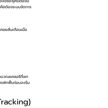
ัจฉริยะยุคนี้ต้องมี
ัญคือต้องระบบจัดการ
ยสั่นเตือนเมื่อ
คำนวณแคลอรีที่เผา
ักฟื้นก่อนจะเริ่ม
Tracking)