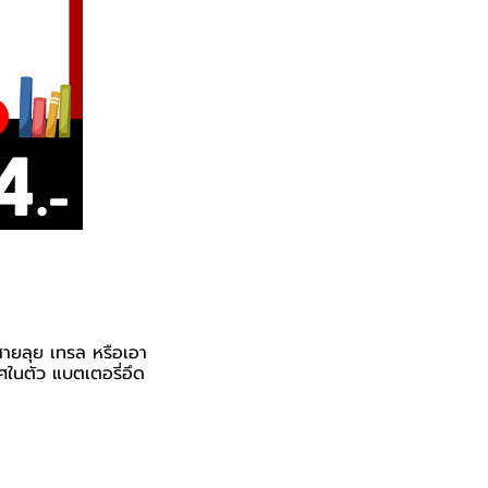
ายลุย เทรล หรือเอา
ศในตัว แบตเตอรี่อึด