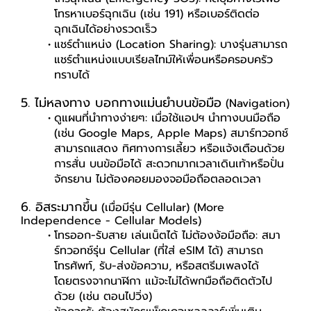
โทรหาเบอร์ฉุกเฉิน (เช่น 191) หรือเบอร์ติดต่อ
ฉุกเฉินได้อย่างรวดเร็ว
แชร์ตำแหน่ง (Location Sharing): บางรุ่นสามารถ
แชร์ตำแหน่งแบบเรียลไทม์ให้เพื่อนหรือครอบครัว
ทราบได้
5. ไม่หลงทาง บอกทางแม่นยำบนข้อมือ
(Navigation)
ดูแผนที่นำทางง่ายๆ: เมื่อใช้แอปฯ นำทางบนมือถือ
(เช่น Google Maps, Apple Maps) สมาร์ทวอทช์
สามารถแสดง ทิศทางการเลี้ยว หรือแจ้งเตือนด้วย
การสั่น บนข้อมือได้ สะดวกมากเวลาเดินเท้าหรือปั่น
จักรยาน ไม่ต้องคอยมองจอมือถือตลอดเวลา
6. อิสระมากขึ้น
(เมื่อมีรุ่น Cellular) (More
Independence - Cellular Models)
โทรออก-รับสาย เล่นเน็ตได้ ไม่ต้องง้อมือถือ: สมา
ร์ทวอทช์รุ่น Cellular (ที่ใส่ eSIM ได้) สามารถ
โทรศัพท์, รับ-ส่งข้อความ, หรือสตรีมเพลงได้
โดยตรงจากนาฬิกา แม้จะไม่ได้พกมือถือติดตัวไป
ด้วย (เช่น ตอนไปวิ่ง)