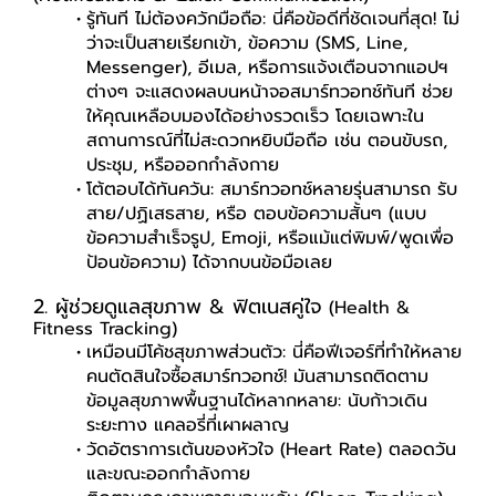
รู้ทันที ไม่ต้องควักมือถือ: นี่คือข้อดีที่ชัดเจนที่สุด! ไม่
ว่าจะเป็นสายเรียกเข้า, ข้อความ (SMS, Line,
Messenger), อีเมล, หรือการแจ้งเตือนจากแอปฯ
ต่างๆ จะแสดงผลบนหน้าจอสมาร์ทวอทช์ทันที ช่วย
ให้คุณเหลือบมองได้อย่างรวดเร็ว โดยเฉพาะใน
สถานการณ์ที่ไม่สะดวกหยิบมือถือ เช่น ตอนขับรถ,
ประชุม, หรือออกกำลังกาย
โต้ตอบได้ทันควัน: สมาร์ทวอทช์หลายรุ่นสามารถ รับ
สาย/ปฏิเสธสาย, หรือ ตอบข้อความสั้นๆ (แบบ
ข้อความสำเร็จรูป, Emoji, หรือแม้แต่พิมพ์/พูดเพื่อ
ป้อนข้อความ) ได้จากบนข้อมือเลย
2. ผู้ช่วยดูแลสุขภาพ & ฟิตเนสคู่ใจ
(Health &
Fitness Tracking)
เหมือนมีโค้ชสุขภาพส่วนตัว: นี่คือฟีเจอร์ที่ทำให้หลาย
คนตัดสินใจซื้อสมาร์ทวอทช์! มันสามารถติดตาม
ข้อมูลสุขภาพพื้นฐานได้หลากหลาย: นับก้าวเดิน
ระยะทาง แคลอรี่ที่เผาผลาญ
วัดอัตราการเต้นของหัวใจ (Heart Rate) ตลอดวัน
และขณะออกกำลังกาย