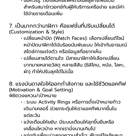
ข้อควรรู้: ต้องสมัครแพ็คเกจเซลลูลาร์เพิ่มเติม
สำหรับสมาร์ทวอทช์กับผู้ให้บริการเครือข่าย และมีค่า
ใช้จ่ายรายเดือนเพิ่ม
7. เป็นมากกว่านาฬิกา คือแฟชั่นที่ปรับเปลี่ยนได้
(Customization & Style)
เปลี่ยนหน้าปัด (Watch Faces): เลือกเปลี่ยนดีไซน์
หน้าปัดนาฬิกาได้นับร้อยนับพันแบบ ให้เข้ากับอารมณ์
สไตล์การแต่งตัว หรือข้อมูลที่อยากเห็น
เปลี่ยนสายได้ตามใจ: มีสายนาฬิกาให้เลือกเปลี่ยน
มากมายหลายวัสดุ หลายสีสัน (ซิลิโคน, หนัง, โลหะ,
ผ้า) ทำให้ปรับลุคได้ไม่เบื่อ
8. แรงบันดาลใจให้ออกกำลังกาย และใช้ชีวิตแอคทีฟ
(Motivation & Goal Setting)
พิชิตวงแหวน/เป้าหมาย
: ระบบ Activity Rings หรือการตั้งเป้าหมายก้าว
เดิน/แคลอรี่ ช่วยกระตุ้นให้เราแอคทีฟมากขึ้นใน
แต่ละวัน
แจ้งเตือนให้ขยับ: มีระบบเตือนให้ลุกขึ้นยืนหรือ
เคลื่อนไหวบ้าง หากเรานั่งนานเกินไป
แข่งกับเพื่อน/ฉลองความสำเร็จ: ฟีเจอร์โซเชียลบา