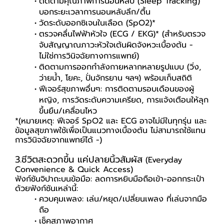
ติดตามคุณภาพการนอนหลับ (Sleep Tracking)
บอกระยะเวลาการนอนหลับลึก/ตื้น
วัดระดับออกซิเจนในเลือด (SpO2)*
ตรวจคลื่นไฟฟ้าหัวใจ (ECG / EKG)* (สำหรับตรวจ
จับสัญญาณภาวะหัวใจเต้นผิดจังหวะเบื้องต้น -
ไม่ใช่การวินิจฉัยทางการแพทย์)
ติดตามการออกกำลังกายหลากหลายรูปแบบ (วิ่ง,
ว่ายน้ำ, โยคะ, ปั่นจักรยาน ฯลฯ) พร้อมเก็บสถิติ
ฟีเจอร์สุขภาพอื่นๆ: การติดตามรอบเดือนของผู้
หญิง, การวัดระดับความเครียด, การแจ้งเตือนให้ลุก
ขึ้นยืน/เคลื่อนไหว
*(หมายเหตุ: ฟีเจอร์ SpO2 และ ECG อาจไม่มีในทุกรุ่น และ
ข้อมูลสุขภาพใช้เพื่อเป็นแนวทางเบื้องต้น ไม่สามารถใช้แทน
การวินิจฉัยจากแพทย์ได้ -)
3.ชีวิตสะดวกขึ้น แค่ปลายนิ้วสัมผัส
(Everyday
Convenience & Quick Access)
ฟังก์ชันจิปาถะบนข้อมือ: ลดการหยิบมือถือเข้า-ออกกระเป๋า
ด้วยฟังก์ชันเหล่านี้:
ควบคุมเพลง: เล่น/หยุด/เปลี่ยนเพลง ที่เล่นจากมือ
ถือ
เช็คสภาพอากาศ