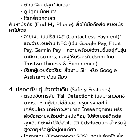
ตั้งนาฬิกาปลุก/จับเวลา
ดูปฏิทินนัดหมาย
ใช้เครื่องคิดเลข
ค้นหามือถือ (Find My Phone): สั่งให้มือถือส่งเสียงเมื่อ
หาไม่เจอ
จ่ายเงินแบบไร้สัมผัส (Contactless Payment)*:
แตะจ่ายเงินผ่าน NFC (เช่น Google Pay, Fitbit
Pay, Garmin Pay - ความพร้อมใช้งานขึ้นอยู่กับรุ่น
นาฬิกา, ธนาคาร, และผู้ให้บริการในประเทศไทย -
Trustworthiness & Experience)
เรียกผู้ช่วยอัจฉริยะ: สั่งงาน Siri หรือ Google
Assistant ด้วยเสียง
4. ปลอดภัย อุ่นใจกว่าเดิม
(Safety Features)
ตรวจจับการล้ม (Fall Detection): ในสมาร์ทวอทช์
บางรุ่น หากผู้สวมใส่ล้มอย่างรุนแรงและไม่
เคลื่อนไหว นาฬิกาจะสามารถ โทรออกฉุกเฉิน หรือ
ส่งข้อความพร้อมตำแหน่งที่อยู่ ไปยังเบอร์ติดต่อ
ฉุกเฉินที่ตั้งค่าไว้ได้อัตโนมัติ มีประโยชน์มากสำหรับผู้
สูงอายุหรือผู้ที่อยู่คนเดียว
โทรฉุกเฉิน (Emergency SOS): กดปุ่มค้างไว้เพื่อ