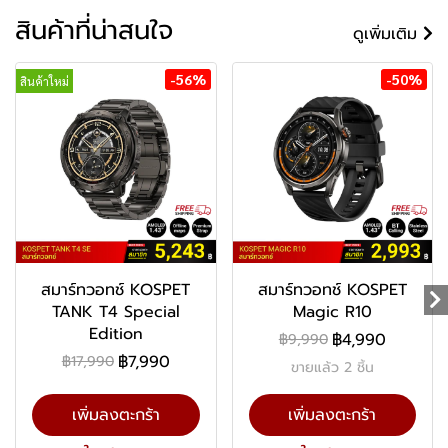
สินค้าที่น่าสนใจ
ดูเพิ่มเติม
-56%
-50%
สินค้าใหม่
สมาร์ทวอทช์ KOSPET
สมาร์ทวอทช์ KOSPET
TANK T4 Special
Magic R10
Edition
฿4,990
฿9,990
฿7,990
฿17,990
ขายแล้ว 2 ชิ้น
เพิ่มลงตะกร้า
เพิ่มลงตะกร้า