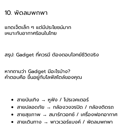
10. พัดลมพกพา
แกดเจ็ตเล็ก ๆ แต่มีประโยชน์มาก
เหมาะกับอากาศร้อนในไทย
สรุป: Gadget ที่ควรมี ต้องตอบโจทย์ชีวิตจริง
หากถามว่า Gadget มีอะไรบ้าง?
คำตอบคือ ขึ้นอยู่กับไลฟ์สไตล์ของคุณ
สายบันเทิง → หูฟัง / โปรเจคเตอร์
สายปลอดภัย → กล้องวงจรปิด / กล้องติดรถ
สายสุขภาพ → สมาร์ทวอทช์ / เครื่องฟอกอากาศ
สายเดินทาง → พาวเวอร์แบงค์ / พัดลมพกพา