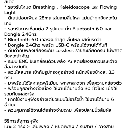
สไตล์
* รองรับโหมด Breathing , Kaleidoscope และ Flowing
Light
- ดีเลย์น้อยเพียง 28ms เล่นเกมลื่นไหล แม่นยำทุกจังหวะใน
เกม
- รองรับการเชื่อมต่อ 2 รูปแบบ ทั้ง Bluetooth 6.0 และ
Dongle 2.4Ghz
* Bluetooth 6.0 เวอร์ชันล่าสุด ลื่นไหล เสถียรกว่า
* Dongle 2.4Ghz พอร์ต USB-C พร้อมใช้งานได้ทันที
- ดื่มด่ำกับพลังเสียงระดับ Lossless รายละเอียดครบ ไม่พลาด
จังหวะสำคัญ
- ระบบ ENC ขับเคลื่อนด้วยพลัง Ai ลดเสียงรบกวนระหว่าง
สื่อสารกับทีม
- สวมใส่สบาย เข้ากับรูปทรงหูอย่างดี หนักเพียงข้างละ 3.3
กรัม
- มาพร้อมโซ่โลหะสุดพรีเมียม พกพาสะดวก เพื่อความคล่องตัว
- พร้อมลุยอย่างต่อเนื่อง ใช้งานได้นานถึง 30 ชั่วโมง เมื่อใช้
ร่วมกับเคสชาร์จ
* หากใช้งานหูฟังอย่างเดียวแบบไม่ชาร์จซ้ำ ใช้งานได้นาน 6
ชั่วโมง
- ควบคุมการใช้งานได้อย่างง่ายดาย เพียงปลายนิ้วสัมผัส
วิธีการสั่งการหูฟัง
แตะ 2 ครั้ง > เล่นเพลง / หยุดเพลง / รับสาย / วางสาย