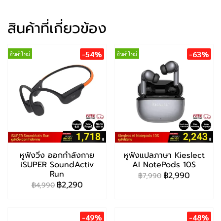
สินค้าที่เกี่ยวข้อง
-54%
-63%
สินค้าใหม่
สินค้าใหม่
หูฟังวิ่ง ออกกำลังกาย
หูฟังแปลภาษา Kieslect
iSUPER SoundActiv
AI NotePods 10S
Run
฿2,990
฿7,990
฿2,290
฿4,990
-49%
-48%