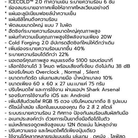
- ICECOLD™ 2.0 ทำความเย็น ระบายความร้อน 6 ชั้น
* ช่องลมระบายอากาศเพื่อให้อากาศไหลเวียนอย่างดี
* แผ่นอะลูมิเนียมฟอยล์นำความเย็น
* แผ่นซิลิโคนดึงความร้อน
* พัดลมขนาดใหญ่ แบบ 7 ใบพัด
* ฮีตซิงก์ระบายความร้อนขนาดใหญ่คุณภาพสูง
* แผ่นทำความเย็นคุณภาพสูงใช้พลังงานเพียง 20W
- Cold Forging 2.0 อัปเกรดฮีตซิงก์ใหม่ให้ดีกว่าเดิม
* เพิ่มช่องระบายความร้อนมากขึ้น 40%
* ระบายความร้อนได้ดีกว่า 22%
- มอเตอร์คุณภาพสูง หมุนแรงถึง 5100 รอบต่อนาที
- เลือกใช้งานได้ 3 โหมด พร้อมเสียงที่เงียบ ดังไม่เกิน 38 dB
* รองรับโหมด Overclock , Normal , Silent
- ขนาดกะทัดรัด เล่นเกมสบายมือ น้ำหนักเบาลง 10%
* ขนาดเพียง 60 x 60 x 27 มม.เบาแค่ 75 กรัม
- ปรับโหมดไฟ และการใช้งาน ผ่านแอปฯ Shark Arsenal
* รองรับการใช้งานทั้ง iOS และ Android
- เพิ่มสีสันด้วยไฟ RGB 15 ดวง ปรับโหมดมากถึง 8 รูปแบบ
- ดีไซน์ล้ำสมัย เลือกในแบบของคุณ ถึง 2 สี 2 สไตล์
- ระบบระบายความร้อน 2 ทิศทาง ป้องกันลมร้อนสัมผัสกับมือ
- อเนกประสงค์กว่า ด้วยการเป็นขาตั้งมือถือได้ในตัว
- แม่เหล็กแรงดูดพลังสูงแบบ 12N ติดแน่น ไม่หลุดง่าย
- ปรับความแรง และโหมดไฟได้เพียงปุ่มเดียว
- ใช้งานได้หลากหลายรูปแบบเช่น เล่นเกม , ดูหนัง , ไลฟ์สด