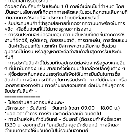
-️ เงื่อนไขการรับประกัน -️
ตัวผลิตภัณฑ์สินค้ารับประกัน 1 ปี ภายใต้เงื่อนไขที่กำหนด โดย
เป็นความเสียหายที่เกิดจากการผลิตและไม่รวมถึงความเสียหายที่
เกิดจากการใช้งานที่ผิดประเภท โดยมีเงื่อนไขดังนี้
- รับประกันสินค้าที่ชำรุดเสียหายที่เกิดจากความบกพร่องในการ
ผลิต หรือชิ้นส่วนที่ไม่ได้มาตรฐานจากโรงงาน
- การรับประกันจะไม่ครอบคลุมความเสียหายที่เกิดขึ้นจากการใช้
งานที่ผิดวิธี, อุบัติเหตุ, ภัยธรรมชาติ, การตกหล่น, การซ่อมแซม
- สินค้ามีรอยแก้ไข แตกหัก มีสภาพความเสียหาย ชิ้นส่วน
อุปกรณ์ไม่ครบ หรือสูญหายจะถือว่าสินค้าสิ้นสุดการรับประกัน
ทันที
- การประกันสินค้านี้ไม่รวมถึงอุปกรณ์ต่อพ่วง หรือของแถมอื่น
ๆ ที่มีมาในกล่อง เช่น สายชาร์จที่แถมมาในกล่องปลั๊กรุ่นต่าง ๆ
-️ ผู้ซื้อต้องเก็บกล่องบรรจุภัณฑ์เพื่อใช้ในการยืนยันในการซื้อ
สินค้ากับทางร้าน กรณีที่อยู่ในการรับประกัน หากไม่มีกล่อง หรือ
เอกสารของทางร้าน ทางร้านขอสงวนสิทธิ์ ถือเป็นที่สิ้นสุดการ
รับประกันสินค้า -️
===============
-️ โปรดอ่านสักนิดก่อนสั่งนะคะ-️
บริการแชท : วันจันทร์ - วันเสาร์ (เวลา 09.00 - 18.00 น.)
*นอกเวลาทำการ ทางร้านจะติดต่อกลับในวันถัดไป
- ทางร้านส่งสินค้าวันจันทร์ - วันเสาร์ (ตัดรอบคำสั่งซื้อเวลา
13.30 น. ของทุกวัน) *ยกเว้นวันหยุดนักขัตฤกษ์ ทางร้านจะ
ดำเนินการส่งให้ในวันถัดไปไม่รวมวันอาทิตย์