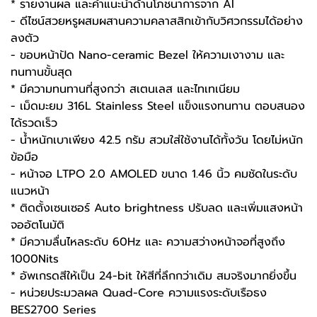
* รายงานผล และคำแนะนำด้านโภชนาการจาก AI
- ดีไซน์สวยหรูผสมผสานความคลาสสิกเข้ากับวิศวกรรมได้อย่าง
ลงตัว
- ขอบหน้าปัด Nano-ceramic Bezel ให้ความเงางาม และ
ทนทานขั้นสุด
* มีความทนทานที่สูงกว่า สเตนเลส และไทเทเนียม
- เม็ดมะยม 316L Stainless Steel แข็งแรงทนทาน ตอบสนอง
ได้รวดเร็ว
- น้ำหนักเบาเพียง 42.5 กรัม สวมใส่ใช้งานได้ทั้งวัน โดยไม่หนัก
ข้อมือ
- หน้าจอ LTPO 2.0 AMOLED ขนาด 1.46 นิ้ว คมชัดในระดับ
แนวหน้า
* ติดตั้งเซนเซอร์ Auto brightness ปรับลด และเพิ่มแสงหน้า
จออัตโนมัติ
* มีความลื่นไหลระดับ 60Hz และ ความสว่างหน้าจอที่สูงถึง
1000Nits
* อัพเกรดสีให้เป็น 24-bit ให้สีที่ลึกกว่าเดิม สมจริงมากยิ่งขึ้น
- หน่วยประมวลผล Quad-Core ความแรงระดับเรือธง
BES2700 Series