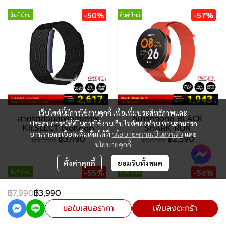
-50%
-57%
สินค้าใหม่
สินค้าใหม่
เว็บไซต์นี้มีการใช้งานคุกกี้ เพื่อเพิ่มประสิทธิภาพและ
สายรัดข้อมือเพื่อสุขภาพ
สมาร์ทวอทช์ BLACK
ประสบการณ์ที่ดีในการใช้งานเว็บไซต์ของท่าน ท่านสามารถ
KIESLECT BioKoop
SHARK RUN
อ่านรายละเอียดเพิ่มเติมได้ที่
นโยบายความเป็นส่วนตัว
และ
฿3,490
฿2,590
฿6,990
฿5,990
นโยบายคุกกี้
ตั้งค่าคุกกี้
ยอมรับทั้งหมด
-55%
-56%
สินค้าใหม่
สินค้าใหม่
฿7,990
฿3,990
ขอใบเสนอราคา
เพิ่มลงตะกร้า