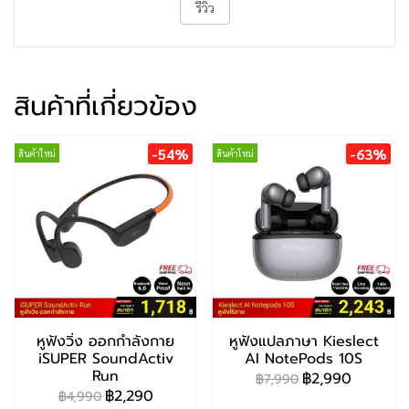
รีวิว
สินค้าที่เกี่ยวข้อง
-54%
-63%
สินค้าใหม่
สินค้าใหม่
หูฟังวิ่ง ออกกำลังกาย
หูฟังแปลภาษา Kieslect
iSUPER SoundActiv
AI NotePods 10S
Run
฿2,990
฿7,990
฿2,290
฿4,990