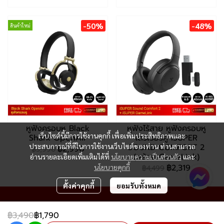
-50%
-48%
สินค้าใหม่
หูฟังครอบหู Black
หูฟังไร้สาย หูฟังครอบหู
เว็บไซต์นี้มีการใช้งานคุกกี้ เพื่อเพิ่มประสิทธิภาพและ
Shark OpenAir
ไดร์เวอร์คู่ iSUPER
SOUND COMFORT 2
ประสบการณ์ที่ดีในการใช้งานเว็บไซต์ของท่าน ท่านสามารถ
฿2,990
฿5,990
(พร้อม GameLink)
อ่านรายละเอียดเพิ่มเติมได้ที่
นโยบายความเป็นส่วนตัว
และ
฿2,319
นโยบายคุกกี้
฿4,499
ตั้งค่าคุกกี้
ยอมรับทั้งหมด
฿3,490
฿1,790