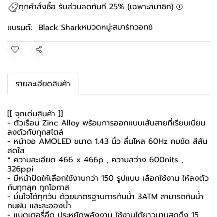
ทุกคำสั่งซื้อ รับส่วนลดทันที 25% (เฉพาะสมาชิก)
หมวดหมู่:
สมาร์ทวอทช์
แบรนด์:
Black Shark
แชร์
รายละเอียดสินค้า
[[ จุดเด่นสินค้า ]]
- ตัวเรือน Zinc Alloy พร้อมการออกแบบเส้นสายที่เรียบเนียน
ลงตัวกับทุกสไตล์
- หน้าจอ AMOLED ขนาด 1.43 นิ้ว ลื่นไหล 60Hz คมชัด สีสัน
สดใส
* ความละเอียด 466 x 466p , ความสว่าง 600nits ,
326ppi
- มีหน้าปัดให้เลือกใช้งานกว่า 150 รูปแบบ เลือกใช้งาน ให้ลงตัว
กับทุกลุค ทุกโอกาส
- มั่นใจได้ทุกวัน ด้วยมาตรฐานการกันน้ำ 3ATM สามารถกันน้ำ
ทนฝน และละอองน้ำ
- แบตเตอรี่อึด ประหยัดพลังงาน ใช้งานได้ยาวนานสุดถึง 15