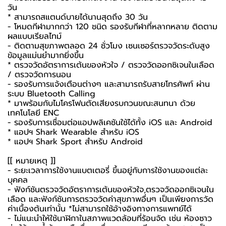
วัน
* สามารถสแตนด์บายได้นานสุดถึง 30 วัน
- โหมดกีฬามากกว่า 120 ชนิด รองรับกีฬาที่หลากหลาย ติดตาม
ผลแบบเรียลไทม์
- ติดตามสุขภาพตลอด 24 ชั่วโมง เซนเซอร์ตรวจวัดระดับสูง
ข้อมูลแม่นยำมากยิ่งขึ้น
* ตรวจวัดอัตราการเต้นของหัวใจ / ตรวจวัดออกซิเจนในเลือด
/ ตรวจวัดการนอน
- รองรับการแจ้งเตือนต่างๆ และสามารถรับสายโทรศัพท์ ผ่าน
ระบบ Bluetooth Calling
* มาพร้อมกับไมโครโฟนตัดเสียงรบกวนขณะสนทนา ด้วย
เทคโนโลยี ENC
- รองรับการเชื่อมต่อแอปพลิเคชันใช้ได้ทั้ง iOS และ Android
* แอปฯ Shark Wearable สำหรับ iOS
* แอปฯ Shark Sport สำหรับ Android
[[ หมายเหตุ ]]
- ระยะเวลาการใช้งานแบตเตอรี่ ขึ้นอยู่กับการใช้งานของแต่ละ
บุคคล
- ฟังก์ชันตรวจวัดอัตราการเต้นของหัวใจ,ตรวจวัดออกซิเจนใน
เลือด และฟังก์ชันการตรวจวัดค่าสุขภาพอื่นๆ เป็นเพียงการวัด
ค่าเบื้องต้นเท่านั้น *ไม่สามารถใช้อ้างอิงทางการแพทย์ได้
- ไม่แนะนำให้ใช้นาฬิกาในสภาพแวดล้อมที่ร้อนจัด เช่น ห้องซาว