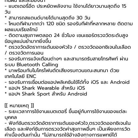
ทนฝน และละอองน้ำ
- แบตเตอรี่อึด ประหยัดพลังงาน ใช้งานได้ยาวนานสุดถึง 15
วัน
* สามารถสแตนด์บายได้นานสุดถึง 30 วัน
- โหมดกีฬามากกว่า 120 ชนิด รองรับกีฬาที่หลากหลาย ติดตาม
ผลแบบเรียลไทม์
- ติดตามสุขภาพตลอด 24 ชั่วโมง เซนเซอร์ตรวจวัดระดับสูง
ข้อมูลแม่นยำมากยิ่งขึ้น
* ตรวจวัดอัตราการเต้นของหัวใจ / ตรวจวัดออกซิเจนในเลือด
/ ตรวจวัดการนอน
- รองรับการแจ้งเตือนต่างๆ และสามารถรับสายโทรศัพท์ ผ่าน
ระบบ Bluetooth Calling
* มาพร้อมกับไมโครโฟนตัดเสียงรบกวนขณะสนทนา ด้วย
เทคโนโลยี ENC
- รองรับการเชื่อมต่อแอปพลิเคชันใช้ได้ทั้ง iOS และ Android
* แอปฯ Shark Wearable สำหรับ iOS
* แอปฯ Shark Sport สำหรับ Android
[[ หมายเหตุ ]]
- ระยะเวลาการใช้งานแบตเตอรี่ ขึ้นอยู่กับการใช้งานของแต่ละ
บุคคล
- ฟังก์ชันตรวจวัดอัตราการเต้นของหัวใจ,ตรวจวัดออกซิเจนใน
เลือด และฟังก์ชันการตรวจวัดค่าสุขภาพอื่นๆ เป็นเพียงการวัด
ค่าเบื้องต้นเท่านั้น *ไม่สามารถใช้อ้างอิงทางการแพทย์ได้