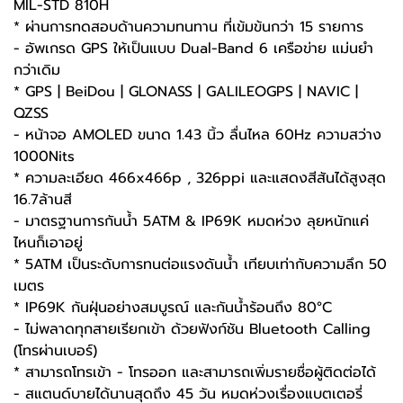
MIL-STD 810H
* ผ่านการทดสอบด้านความทนทาน ที่เข้มข้นกว่า 15 รายการ
- อัพเกรด GPS ให้เป็นแบบ Dual-Band 6 เครือข่าย แม่นยำ
กว่าเดิม
* GPS | BeiDou | GLONASS | GALILEOGPS | NAVIC |
QZSS
- หน้าจอ AMOLED ขนาด 1.43 นิ้ว ลื่นไหล 60Hz ความสว่าง
1000Nits
* ความละเอียด 466x466p , 326ppi และแสดงสีสันได้สูงสุด
16.7ล้านสี
- มาตรฐานการกันน้ำ 5ATM & IP69K หมดห่วง ลุยหนักแค่
ไหนก็เอาอยู่
* 5ATM เป็นระดับการทนต่อแรงดันน้ำ เทียบเท่ากับความลึก 50
เมตร
* IP69K กันฝุ่นอย่างสมบูรณ์ และกันน้ำร้อนถึง 80°C
- ไม่พลาดทุกสายเรียกเข้า ด้วยฟังก์ชัน Bluetooth Calling
(โทรผ่านเบอร์)
* สามารถโทรเข้า - โทรออก และสามารถเพิ่มรายชื่อผู้ติดต่อได้
- สแตนด์บายได้นานสุดถึง 45 วัน หมดห่วงเรื่องแบตเตอรี่