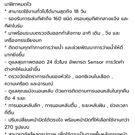
นาฬิกาหมดไว
* สามารถใช้งานทั่วไปได้นานสุดถึง 18 วัน
- รองรับการเล่นกีฬาถึง 160 ชนิด ครอบคุมกีฬากลางแจ้ง และ
กีฬาในร่ม
* มาพร้อมระบบตรวจจับออกกำลังกาย อาทิ เดิน , วิ่ง และ
เครื่องกรรเชียงบก
* ติดตามทุกท่าทางการว่ายน้ำ และช่วยพัฒนาการว่ายน้ำให้ดี
มากยิ่งขึ้น
- ดูแลสุขภาพตลอด 24 ชั่วโมง อัพเกรด Sensor การวัดค่า
ต่างๆให้แม่นยำขึ้น
* ตรวจวัดอัตราการเต้นของหัวใจ , ออกซิเจนในเลือด ,
ความเครียด และอารมณ์
- ดูแลคุณแม้จะนอนหลับ ด้วยการติดตามการนอนหลับในทุกคืน
ถึง 4 ระยะ
* การนอนหลับลึก , การนอนหลับตื้น , ระยะหลับฝัน , ช่วงเวลา
ที่ตื่น
- ปรับเปลี่ยนหน้าปัดได้ตรงใจ พร้อมหน้าปัดที่ให้เลือกใช้งานกว่า
270 รูปแบบ
* สามารถอัพโหลดรูปภาพ เพื่อใช้งานเป็นภาพพื้นหลังของหน้า