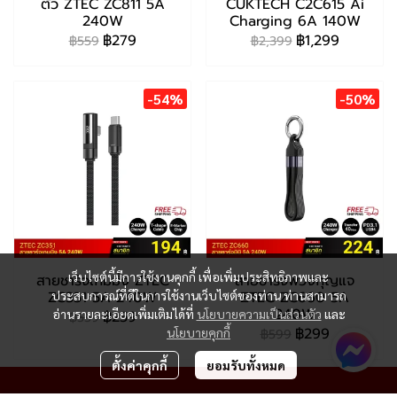
ตัว ZTEC ZC811 5A
CUKTECH C2C615 Ai
240W
Charging 6A 140W
฿279
฿1,299
฿559
฿2,399
-54%
-50%
เว็บไซต์นี้มีการใช้งานคุกกี้ เพื่อเพิ่มประสิทธิภาพและ
สายชาร์จเกมมิ่ง ZTEC
สายชาร์จพวงกุญแจ
ZC351 5A 240W
ZTEC ZC660 5A
ประสบการณ์ที่ดีในการใช้งานเว็บไซต์ของท่าน ท่านสามารถ
240W
อ่านรายละเอียดเพิ่มเติมได้ที่
นโยบายความเป็นส่วนตัว
และ
฿259
฿559
฿299
นโยบายคุกกี้
฿599
ตั้งค่าคุกกี้
ยอมรับทั้งหมด