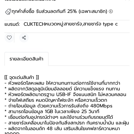
ทุกคำสั่งซื้อ รับส่วนลดทันที 25% (เฉพาะสมาชิก)
หมวดหมู่:
สายชาร์จ
,
สายชาร์จ type c
แบรนด์:
CUKTECH
แชร์
รายละเอียดสินค้า
[[ จุดเด่นสินค้า ]]
- หัวพอร์ตโลหะผสม ให้ความทนทานต่อการใช้งานที่มากกว่า
* ผลิตจากวัสดุอลูมิเนียมอัลลอยด์ มีความแข็งแรง ทนทาน
* หัวพอร์ตผลิตมาตรฐาน USB-IF จึงแนบสนิท ไม่หลวมคลอน
* จ่ายไฟเสถียร หมดปัญหาไฟชะงัก หรือความเร็วตก
- ถ่ายโอนข้อมูล ด้วยความเร็วการรับส่งถึง 480Mbps
* สามารถโอนข้อมูล 1GB ในเวลาเพียง 25 วินาที
* เชื่อมต่อกับอุปกรณ์ต่างๆ และใช้งานร่วมกับรถยนต์ได้
- สายชาร์จเคลือบนาโนป้องกันสิ่งสกปรก กันคราบน้ำมัน และฝุ่น
- ผลิตจากไนลอนถัก 48 เส้น เสริมเส้นใยเคฟลาร์ความหนา