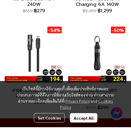
240W
Charging 6A 140W
฿279
฿1,299
฿559
฿2,399
-54%
-50%
เว็บไซต์นี้มีการใช้งานคุกกี้ เพื่อเพิ่มประสิทธิภาพและ
สายชาร์จเกมมิ่ง ZTEC
สายชาร์จพวงกุญแจ
ZC351 5A 240W
ประสบการณ์ที่ดีในการใช้งานเว็บไซต์ของท่าน ท่านสามารถ
ZTEC ZC660 5A
240W
อ่านรายละเอียดเพิ่มเติมได้ที่
Privacy Policy
and
Cookies
฿259
฿559
฿299
Policy
฿599
Set Cookies
Accept All