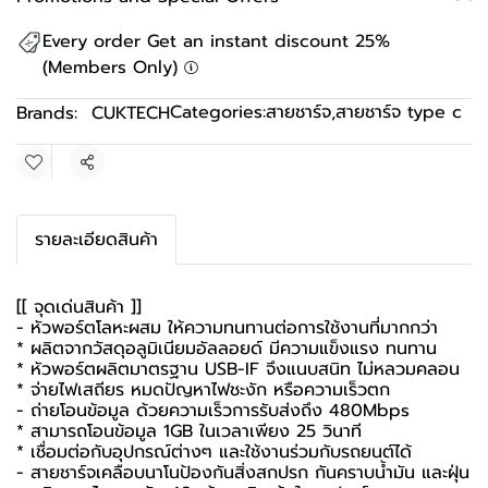
Every order Get an instant discount 25%
(Members Only)
Categories:
สายชาร์จ
,
สายชาร์จ type c
Brands:
CUKTECH
Share
รายละเอียดสินค้า
[[ จุดเด่นสินค้า ]]
- หัวพอร์ตโลหะผสม ให้ความทนทานต่อการใช้งานที่มากกว่า
* ผลิตจากวัสดุอลูมิเนียมอัลลอยด์ มีความแข็งแรง ทนทาน
* หัวพอร์ตผลิตมาตรฐาน USB-IF จึงแนบสนิท ไม่หลวมคลอน
* จ่ายไฟเสถียร หมดปัญหาไฟชะงัก หรือความเร็วตก
- ถ่ายโอนข้อมูล ด้วยความเร็วการรับส่งถึง 480Mbps
* สามารถโอนข้อมูล 1GB ในเวลาเพียง 25 วินาที
* เชื่อมต่อกับอุปกรณ์ต่างๆ และใช้งานร่วมกับรถยนต์ได้
- สายชาร์จเคลือบนาโนป้องกันสิ่งสกปรก กันคราบน้ำมัน และฝุ่น