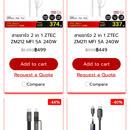
สายชาร์จ 2 in 1 ZTEC
สายชาร์จ 2 in 1 ZTEC
ZM212 MFI 5A 240W
ZM211 MFI 5A 240W
฿499
฿449
฿1,099
฿999
Add to cart
Add to cart
Request a Quote
Request a Quote
Compare
Compare
-44%
-40%