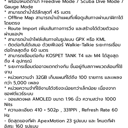
* พร้อมโหมดดำน้ำ Freedive Mode / Scuba Dive Mode /
Gauge Mode
* สามารถดำน้ำได้ลึกสุดที่ 45 เมตร
- Offline Map สามารถนำเข้าแผนที่เพื่อดูเส้นทางผ่านนาฬิกาได้
โดยตรง
- Route Import เพิ่มเส้นทางการวิ่ง และสร้างได้ด้วยตัวเอง
ผ่านแอปฯ
* สามารถนำเข้าไฟล์เส้นทางในรูปแบบ GPX หรือ KML
- ติดต่อกันได้เสมอ ด้วยฟีเจอร์ Walkie-Talkie ระยะการเชื่อม
ต่อไกลสุดถึง 60 เมตร
* สามารถเชื่อมต่อกับ KOSPET TANK T4 และ M4 ได้สูงสุด
ถึง 4 อุปกรณ์
* ระยะการเชื่อมต่ออาจแตกต่างกัน ขึ้นอยู่กับสภาพแวดล้อมที่ใช้
งาน
- หน่วยความจำ 32GB เก็บแผนที่ได้ถึง 100 รายการ และเพลง
กว่า 5,000 เพลง
* หน่วยความจำที่ใช้งานได้จริงจะน้อยกว่าเล็กน้อย เนื่องจาก
ซอฟต์แวร์ระบบ
- จอแสดงผล AMOLED ขนาด 1.96 นิ้ว ความสว่าง 1000
Nits
* ความละเอียด 410 × 502p , 331PPi , Refresh Rate 60
Hz
- ขีดสุดของกีฬา ApexMotion 23 รูปแบบ และ โหมดกีฬา
อิสระ 160 รูปแบบ