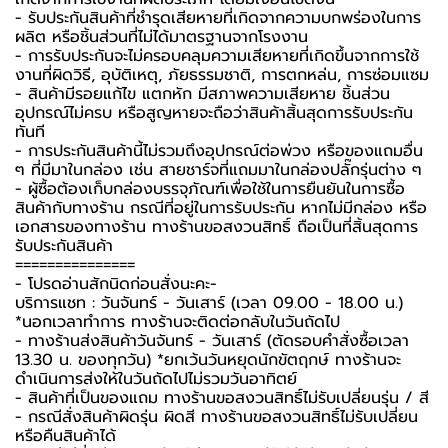
- รับประกันสินค้าที่ชำรุดเสียหายที่เกิดจากความบกพร่องในการ
ผลิต หรือชิ้นส่วนที่ไม่ได้มาตรฐานจากโรงงาน
- การรับประกันจะไม่ครอบคลุมความเสียหายที่เกิดขึ้นจากการใช้
งานที่ผิดวิธี, อุบัติเหตุ, ภัยธรรมชาติ, การตกหล่น, การซ่อมแซม
- สินค้ามีรอยแก้ไข แตกหัก มีสภาพความเสียหาย ชิ้นส่วน
อุปกรณ์ไม่ครบ หรือสูญหายจะถือว่าสินค้าสิ้นสุดการรับประกัน
ทันที
- การประกันสินค้านี้ไม่รวมถึงอุปกรณ์ต่อพ่วง หรือของแถมอื่น
ๆ ที่มีมาในกล่อง เช่น สายชาร์จที่แถมมาในกล่องปลั๊กรุ่นต่าง ๆ
-️ ผู้ซื้อต้องเก็บกล่องบรรจุภัณฑ์เพื่อใช้ในการยืนยันในการซื้อ
สินค้ากับทางร้าน กรณีที่อยู่ในการรับประกัน หากไม่มีกล่อง หรือ
เอกสารของทางร้าน ทางร้านขอสงวนสิทธิ์ ถือเป็นที่สิ้นสุดการ
รับประกันสินค้า
===============
-️ โปรดอ่านสักนิดก่อนสั่งนะคะ-️
บริการแชท : วันจันทร์ - วันเสาร์ (เวลา 09.00 - 18.00 น.)
*นอกเวลาทำการ ทางร้านจะติดต่อกลับในวันถัดไป
- ทางร้านส่งสินค้าวันจันทร์ - วันเสาร์ (ตัดรอบคำสั่งซื้อเวลา
13.30 น. ของทุกวัน) *ยกเว้นวันหยุดนักขัตฤกษ์ ทางร้านจะ
ดำเนินการส่งให้ในวันถัดไปไม่รวมวันอาทิตย์
- สินค้าที่เป็นของแถม ทางร้านขอสงวนสิทธิ์ไม่รับเปลี่ยนรุ่น / สี
- กรณีสั่งสินค้าผิดรุ่น ผิดสี ทางร้านขอสงวนสิทธิ์ไม่รับเปลี่ยน
หรือคืนสินค้าได้