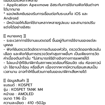
เชื่อมต่อได้หลากหลาย
- Application Apexmove อิสระกับการใช้งานฟังก์ชันต่างๆ
ได้มากมาย
* แอปพลิเคชันรองรับการเชื่อมต่อกับระบบทั้ง iOS และ
Android
- มีหน้าจอให้เลือกใช้งานหลากหลายรูปแบบ และสามารถปรับ
แต่งได้อย่างอิสระ
[[ หมายเหตุ ]]
- ระยะเวลาการใช้งานแบตเตอรี่ ขึ้นอยู่กับการใช้งานของแต่ละ
บุคคล
- ฟังก์ชันตรวจวัดอัตราการเต้นของหัวใจ, ตรวจวัดออกซิเจนใน
เลือด และฟังก์ชันการตรวจวัดค่าสุขภาพอื่นๆ เป็นเพียงการวัด
ค่าเบื้องต้นเท่านั้น *ไม่สามารถใช้อ้างอิงทางการแพทย์ได้
- ไม่แนะนำให้ใช้นาฬิกาในสภาพแวดล้อมที่ร้อนจัด เช่น ห้องซาวน์
น่า ใช้อาบน้ำร้อน หรืออื่นๆ เนื่องจากหากมีความร้อนสะสมเป็น
เวลานาน อาจทำให้ชิ้นส่วนภายในของนาฬิกาเสียหายได้
[[ ข้อมูลสินค้า ]]
แบรนด์ : KOSPET
รุ่น : KOSPET TANK M4
หน้าจอ : AMOLED
ขนาด 1.96 นิ้ว
ความละเอียด : 410 ×502p