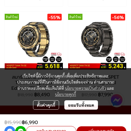
-55%
-56%
สินค้าใหม่
สินค้าใหม่
เว็บไซต์นี้มีการใช้งานคุกกี้ เพื่อเพิ่มประสิทธิภาพและ
สมาร์ทวอทช์ KOSPET
สมาร์ทวอทช์ KOSPET
TANK T4 Special
TANK T4 Special
ประสบการณ์ที่ดีในการใช้งานเว็บไซต์ของท่าน ท่านสามารถ
Edition (Black Gold)
Edition
อ่านรายละเอียดเพิ่มเติมได้ที่
นโยบายความเป็นส่วนตัว
และ
฿8,490
฿7,990
นโยบายคุกกี้
฿18,990
฿17,990
ตั้งค่าคุกกี้
ยอมรับทั้งหมด
฿15,990
฿6,990
Copyright 2024 | All Rights Reserved | Powered by MWE