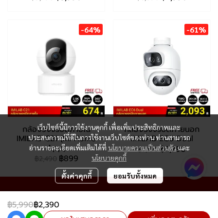
-64%
-61%
เว็บไซต์นี้มีการใช้งานคุกกี้ เพื่อเพิ่มประสิทธิภาพและ
กล้องวงจรปิดภายใน
กล้องวงจรปิดภายนอก
IMILAB C21 (Mi Home
IMILAB EC6 Dual
ประสบการณ์ที่ดีในการใช้งานเว็บไซต์ของท่าน ท่านสามารถ
App)
อ่านรายละเอียดเพิ่มเติมได้ที่
นโยบายความเป็นส่วนตัว
และ
฿2,790
฿7,190
฿899
นโยบายคุกกี้
฿2,490
ตั้งค่าคุกกี้
ยอมรับทั้งหมด
฿5,990
฿2,390
Copyright 2024 | All Rights Reserved | Powered by MWE