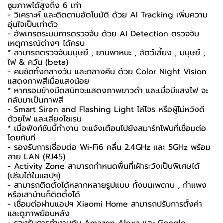
ซูมภาพได้สูงถึง 6 เท่า
- วิเคราะห์ และติดตามอัตโนมัติ ด้วย AI Tracking เพิ่มความ
อุ่นใจเป็นเท่าตัว
- อัพเกรดระบบการตรวจจับ ด้วย AI Detection ตรวจจับ
เหตุการณ์ต่างๆ ได้ครบ
* สามารถตรวจจับมนุษย์ , ยานพาหนะ , สัตว์เลี้ยง , มนุษย์ ,
ไฟ & ควัน (beta)
- คมชัดทั้งกลางวัน และกลางคืน ด้วย Color Night Vision
แสดงภาพสีเมื่อแสงน้อย
* หากรอบข้างมืดสนิทจะแสดงภาพขาวดำ และเมื่อมีแสงไฟ จะ
กลับมาเป็นภาพสี
- Smart Siren and Flashing Light ไล่โจร หรือผู้ไม่หวังดี
ด้วยไฟ และเสียงไซเรน
* เมื่อฟังก์ชันนี้ทำงาน จะแจ้งเตือนไปยังสมาร์ทโฟนที่เชื่อมต่อ
โดยทันที
- รองรับการเชื่อมต่อ Wi-Fi6 คลื่น 2.4GHz และ 5GHz พร้อม
สาย LAN (RJ45)
- Activity Zone สามารถกำหนดพื้นที่เฝ้าระวังเป็นพิเศษได้
(ปรับได้ในแอปฯ)
- สามารถติดตั้งได้หลากหลายรูปแบบ ทั้งบนเพดาน , กำแพง
หรือเสาบ้านก็ติดตั้งได้
- เชื่อมต่อผ่านแอปฯ Xiaomi Home สามารถปรับการตั้งค่า
และดูภาพย้อนหลัง
- รองรับการทำงานกับ Amazon Alexa และ Google