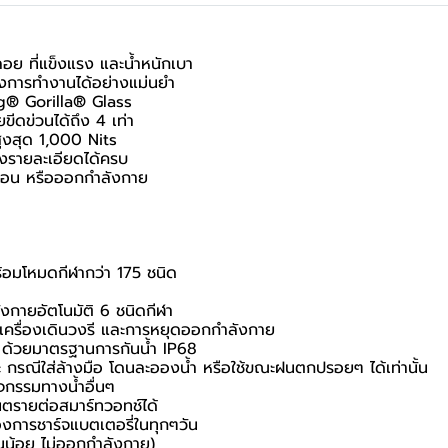
ลอย ที่แข็งแรง และน้ำหนักเบา
่งการทำงานได้อย่างแม่นยำ
ng® Gorilla® Glass
ีดข่วนได้ถึง 4 เท่า
ูงสุด 1,000 Nits
รายละเอียดได้ครบ
ผ่อน หรือออกกำลังกาย
ร้อมโหมดกีฬากว่า 175 ชนิด
ายอัตโนมัติ 6 ชนิดกีฬา
 , เครื่องเดินวงรี และการหยุดออกกำลังกาย
 ด้วยมาตรฐานการกันน้ำ IP68
 กรณีใส่ล้างมือ โดนละอองน้ำ หรือใช้ขณะฝนตกปรอยๆ ได้เท่านั้น
ิจกรรมทางน้ำอื่นๆ
นตรายต่อสมาร์ทวอทช์ได้
องการชาร์จแบตเตอรี่ในทุกๆวัน
อนน้อย ไม่ออกกำลังกาย)