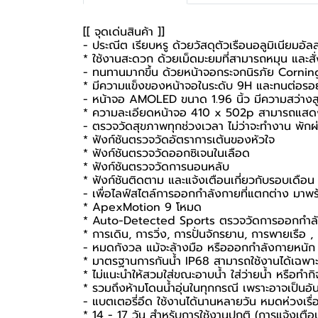
[[ จุดเด่นสินค้า ]]
- ประณีต เรียบหรู ด้วยวัสดุตัวเรือนอลูมิเนียมอัล
* ใช้งานสะดวก ด้วยเม็ดมะยมที่สามารถหมุน และสั
- ทนทานมากขึ้น ด้วยหน้าจอกระจกนิรภัย Corni
* มีความแข็งของหน้าจอในระดับ 9H และทนต่อรอยข
- หน้าจอ AMOLED ขนาด 1.96 นิ้ว มีความสว่างส
* ความละเอียดหน้าจอ 410 x 502p สามารถแสดง
- ตรวจวัดสุขภาพทุกช่วงเวลา ไม่ว่าจะทำงาน พัก
* ฟังก์ชันตรวจวัดอัตราการเต้นของหัวใจ
* ฟังก์ชันตรวจวัดออกซิเจนในเลือด
* ฟังก์ชันตรวจวัดการนอนหลับ
* ฟังก์ชันติดตาม และแจ้งเตือนเกี่ยวกับรอบเดือน
- เพื่อไลฟ์สไตล์การออกกำลังกายที่แตกต่าง มาพ
* ApexMotion 9 โหมด
* Auto-Detected Sports ตรวจวัดการออกกำลังก
* การเดิน, การวิ่ง, การปั่นจักรยาน, การพายเรือ
- หมดกังวล แม้จะล้างมือ หรือออกกำลังกายหนัก
* มาตรฐานการกันน้ำ IP68 สามารถใช้งานได้เฉพาะ
* ไม่แนะนำให้สวมใส่ขณะอาบน้ำ ใส่ว่ายน้ำ หรือทำก
* รวมถึงห้ามโดนน้ำอุ่นในทุกกรณี เพราะอาจเป็นอั
- แบตเตอรี่อึด ใช้งานได้นานหลายวัน หมดห่วงเรื่
* 14 - 17 วัน สำหรับการใช้งานปกติ (การแจ้งเตื