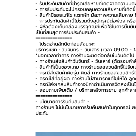
- รับประกันสินค้าที่ชำรุดเสียหายที่เกิดจากความบ
- การรับประกันจะไม่ครอบคลุมความเสียหายที่เกิดขึ้
- สินค้ามีรอยแก้ไข แตกหัก มีสภาพความเสียหาย ชิ
- การประกันสินค้านี้ไม่รวมถึงอุปกรณ์ต่อพ่วง หรื
-️ ผู้ซื้อต้องเก็บกล่องบรรจุภัณฑ์เพื่อใช้ในการยื
เป็นที่สิ้นสุดการรับประกันสินค้า -️
===============
-️ โปรดอ่านสักนิดก่อนสั่งนะคะ-️
บริการแชท : วันจันทร์ - วันเสาร์ (เวลา 09.00 - 
*นอกเวลาทำการ ทางร้านจะติดต่อกลับในวันถัดไป
- ทางร้านส่งสินค้าวันจันทร์ - วันเสาร์ (ตัดรอบคำ
- สินค้าที่เป็นของแถม ทางร้านขอสงวนสิทธิ์ไม่รับเปล
- กรณีสั่งสินค้าผิดรุ่น ผิดสี ทางร้านขอสงวนสิทธิ์ไม
- กรณีใส่ที่อยู่ผิด ทางร้านไม่สามารถแก้ไขให้ได้ ลูก
- กรณีส่งเคลมสินค้าอาจมีค่าดำเนินการจัดส่งเป็
- สอบถามเพิ่มเติม / บริการหลังการขาย ลูกค้าสา
===============
-️ นโยบายการรับคืนสินค้า -️
ทางร้านฯ ไม่มีนโยบายการรับคืนสินค้าในทุกกรณี ยก
ประกัน