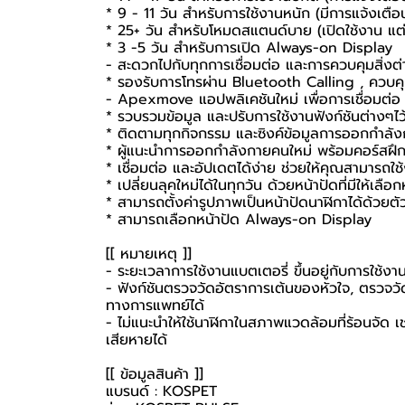
* 9 - 11 วัน สำหรับการใช้งานหนัก (มีการแจ้งเต
* 25+ วัน สำหรับโหมดสแตนด์บาย (เปิดใช้งาน แต่
* 3 -5 วัน สำหรับการเปิด Always-on Display
- สะดวกไปกับทุกการเชื่อมต่อ และการควบคุมสิ่งต่
* รองรับการโทรผ่าน Bluetooth Calling , ควบค
- Apexmove แอปพลิเคชันใหม่ เพื่อการเชื่อมต่อ แ
* รวบรวมข้อมูล และปรับการใช้งานฟังก์ชันต่างๆไ
* ติดตามทุกกิจกรรม และซิงค์ข้อมูลการออกกำลังก
* ผู้แนะนำการออกกำลังกายคนใหม่ พร้อมคอร์สฝ
* เชื่อมต่อ และอัปเดตได้ง่าย ช่วยให้คุณสามารถใช้
* เปลี่ยนลุคใหม่ได้ในทุกวัน ด้วยหน้าปัดที่มีให้เ
* สามารถตั้งค่ารูปภาพเป็นหน้าปัดนาฬิกาได้ด้วยตั
* สามารถเลือกหน้าปัด Always-on Display
[[ หมายเหตุ ]]
- ระยะเวลาการใช้งานแบตเตอรี่ ขึ้นอยู่กับการใช้
- ฟังก์ชันตรวจวัดอัตราการเต้นของหัวใจ, ตรวจวัดอ
ทางการแพทย์ได้
- ไม่แนะนำให้ใช้นาฬิกาในสภาพแวดล้อมที่ร้อนจัด 
เสียหายได้
[[ ข้อมูลสินค้า ]]
แบรนด์ : KOSPET