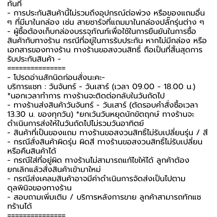
ทันที
- การประกันสินค้านี้ไม่รวมถึงอุปกรณ์ต่อพ่วง หรือของแถมอื่น
ๆ ที่มีมาในกล่อง เช่น สายชาร์จที่แถมมาในกล่องปลั๊กรุ่นต่าง ๆ
-️ ผู้ซื้อต้องเก็บกล่องบรรจุภัณฑ์เพื่อใช้ในการยืนยันในการซื้อ
สินค้ากับทางร้าน กรณีที่อยู่ในการรับประกัน หากไม่มีกล่อง หรือ
เอกสารของทางร้าน ทางร้านขอสงวนสิทธิ์ ถือเป็นที่สิ้นสุดการ
รับประกันสินค้า -️
===============
-️ โปรดอ่านสักนิดก่อนสั่งนะคะ-️
บริการแชท : วันจันทร์ - วันเสาร์ (เวลา 09.00 - 18.00 น.)
*นอกเวลาทำการ ทางร้านจะติดต่อกลับในวันถัดไป
- ทางร้านส่งสินค้าวันจันทร์ - วันเสาร์ (ตัดรอบคำสั่งซื้อเวลา
13.30 น. ของทุกวัน) *ยกเว้นวันหยุดนักขัตฤกษ์ ทางร้านจะ
ดำเนินการส่งให้ในวันถัดไปไม่รวมวันอาทิตย์
- สินค้าที่เป็นของแถม ทางร้านขอสงวนสิทธิ์ไม่รับเปลี่ยนรุ่น / สี
- กรณีสั่งสินค้าผิดรุ่น ผิดสี ทางร้านขอสงวนสิทธิ์ไม่รับเปลี่ยน
หรือคืนสินค้าได้
- กรณีใส่ที่อยู่ผิด ทางร้านไม่สามารถแก้ไขให้ได้ ลูกค้าต้อง
ยกเลิกแล้วสั่งสินค้าเข้ามาใหม่
- กรณีส่งเคลมสินค้าอาจมีค่าดำเนินการจัดส่งเป็นไปตาม
ดุลพินิจของทางร้าน
- สอบถามเพิ่มเติม / บริการหลังการขาย ลูกค้าสามารถทักแช
ทร้านได้
===============