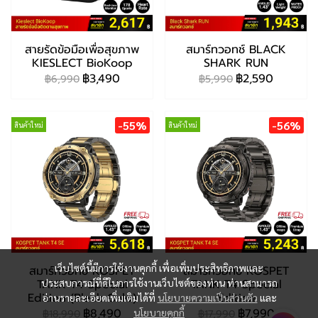
สายรัดข้อมือเพื่อสุขภาพ
สมาร์ทวอทช์ BLACK
KIESLECT BioKoop
SHARK RUN
฿3,490
฿2,590
฿6,990
฿5,990
-55%
-56%
สินค้าใหม่
สินค้าใหม่
เว็บไซต์นี้มีการใช้งานคุกกี้ เพื่อเพิ่มประสิทธิภาพและ
สมาร์ทวอทช์ KOSPET
สมาร์ทวอทช์ KOSPET
TANK T4 Special
TANK T4 Special
ประสบการณ์ที่ดีในการใช้งานเว็บไซต์ของท่าน ท่านสามารถ
Edition (Black Gold)
Edition
อ่านรายละเอียดเพิ่มเติมได้ที่
นโยบายความเป็นส่วนตัว
และ
฿8,490
฿7,990
นโยบายคุกกี้
฿18,990
฿17,990