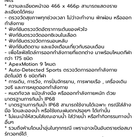
Nits
* ความละเอียดหน้าจอ 466 x 466p สามารถแสดงราย
ละเอียดได้ครบ
- ตรวจวัดสุขภาพทุกช่วงเวลา ไม่ว่าจะทำงาน พักผ่อน หรือออก
กำลังกาย
* ฟังก์ชันตรวจวัดอัตราการเต้นของหัวใจ
* ฟังก์ชันตรวจวัดออกซิเจนในเลือด
* ฟังก์ชันตรวจวัดการนอนหลับ
* ฟังก์ชันติดตาม และแจ้งเตือนเกี่ยวกับรอบเดือน
- เพื่อไลฟ์สไตล์การออกกำลังกายที่แตกต่าง มาพร้อมโหมดกีฬา
กว่า 175 ชนิด
* ApexMotion 9 โหมด
* Auto-Detected Sports ตรวจวัดการออกกำลังกาย
อัตโนมัติ 6 ชนิดกีฬา
* การเดิน, การวิ่ง, การปั่นจักรยาน, การพายเรือ , เครื่องเดิน
วงรี และการหยุดออกกำลังกาย
- หมดกังวล แม้จะล้างมือ หรือออกกำลังกายหนัก ด้วย
มาตรฐานการกันน้ำ IP68
* มาตรฐานการกันน้ำ IP68 สามารถใช้งานได้เฉพาะ กรณีใส่ล้าง
มือ โดนละอองน้ำ หรือใช้ขณะฝนตกปรอยๆ ได้เท่านั้น
* ไม่แนะนำให้สวมใส่ขณะอาบน้ำ ใส่ว่ายน้ำ หรือทำกิจกรรมทางน้ำ
อื่นๆ
* รวมถึงห้ามโดนน้ำอุ่นในทุกกรณี เพราะอาจเป็นอันตรายต่อสมา
ร์ทวอทช์ได้