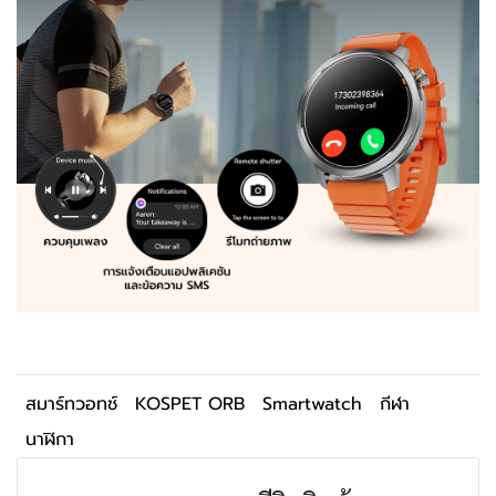
สมาร์ทวอทช์
KOSPET ORB
Smartwatch
กีฬา
นาฬิกา