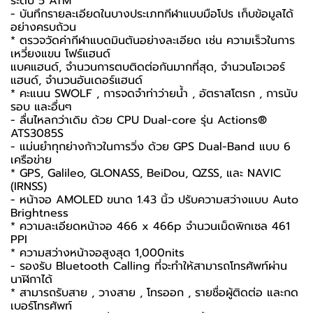
ระดับ 5 ATM
- บันทึกรายละเอียดในบางประเภทกีฬาแบบมือโปร เก็บข้อมูลได้
อย่างครบถ้วน
* ตรวจวัดค่ากีฬาแบดมินตันอย่างละเอียด เช่น ความเร็วในการ
เหวี่ยงแขน โฟร์แฮนด์
แบคแฮนด์, จำนวนการตบติดต่อกันมากที่สุด, จำนวนโอเวอร์
แฮนด์, จำนวนอันเดอร์แฮนด์
* คะแนน SWOLF , การจดจำท่าว่ายน้ำ , อัตราสโตรก , การนับ
รอบ และอื่นๆ
- ลื่นไหลกว่าเดิม ด้วย CPU Dual-core รุ่น Actions®
ATS3085S
- แม่นยำทุกย่างก้าวในการวิ่ง ด้วย GPS Dual-Band แบบ 6
เครือข่าย
* GPS, Galileo, GLONASS, BeiDou, QZSS, และ NAVIC
(IRNSS)
- หน้าจอ AMOLED ขนาด 1.43 นิ้ว ปรับความสว่างแบบ Auto
Brightness
* ความละเอียดหน้าจอ 466 x 466p จำนวนเม็ดพิกเซล 461
PPI
* ความสว่างหน้าจอสูงสุด 1,000nits
- รองรับ Bluetooth Calling ที่จะทำให้สามารถโทรศัพท์ผ่าน
นาฬิกาได้
* สามารถรับสาย , วางสาย , โทรออก , รายชื่อผู้ติดต่อ และกด
เบอร์โทรศัพท์