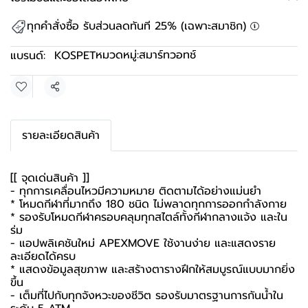
ทุกคำสั่งซื้อ รับส่วนลดทันที 25% (เฉพาะสมาชิก)
หมวดหมู่:
สมาร์ทวอทช์
แบรนด์:
KOSPET
แชร์
รายละเอียดสินค้า
[[ จุดเด่นสินค้า ]]
- ทุกการเคลื่อนไหวมีความหมาย ติดตามได้อย่างแม่นยำ
* โหมดกีฬาที่มากถึง 180 ชนิด ไม่พลาดทุกการออกกำลังกาย
* รองรับโหมดกีฬาครอบคลุมทุกสไตล์ทั้งกีฬากลางแจ้ง และใน
ร่ม
- แอปพลิเคชันใหม่ APEXMOVE ใช้งานง่าย และแสดงราย
ละเอียดได้ครบ
* แสดงข้อมูลสุขภาพ และสร้างตารางฝึกให้สมบูรณ์แบบมากยิ่ง
ขึ้น
- เต็มที่ไปกับทุกจังหวะของชีวิต รองรับมาตรฐานการกันน้ำใน