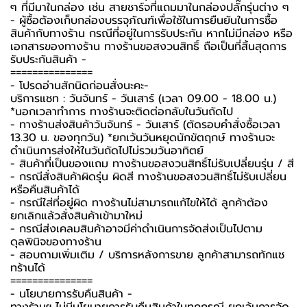
ๆ ที่มีมาในกล่อง เช่น สายชาร์จที่แถมมาในกล่องปลั๊กรุ่นต่าง ๆ
-️ ผู้ซื้อต้องเก็บกล่องบรรจุภัณฑ์เพื่อใช้ในการยืนยันในการซื้อ
สินค้ากับทางร้าน กรณีที่อยู่ในการรับประกัน หากไม่มีกล่อง หรือ
เอกสารของทางร้าน ทางร้านขอสงวนสิทธิ์ ถือเป็นที่สิ้นสุดการ
รับประกันสินค้า -️
===============
-️ โปรดอ่านสักนิดก่อนสั่งนะคะ-️
บริการแชท : วันจันทร์ - วันเสาร์ (เวลา 09.00 - 18.00 น.)
*นอกเวลาทำการ ทางร้านจะติดต่อกลับในวันถัดไป
- ทางร้านส่งสินค้าวันจันทร์ - วันเสาร์ (ตัดรอบคำสั่งซื้อเวลา
13.30 น. ของทุกวัน) *ยกเว้นวันหยุดนักขัตฤกษ์ ทางร้านจะ
ดำเนินการส่งให้ในวันถัดไปไม่รวมวันอาทิตย์
- สินค้าที่เป็นของแถม ทางร้านขอสงวนสิทธิ์ไม่รับเปลี่ยนรุ่น / สี
- กรณีสั่งสินค้าผิดรุ่น ผิดสี ทางร้านขอสงวนสิทธิ์ไม่รับเปลี่ยน
หรือคืนสินค้าได้
- กรณีใส่ที่อยู่ผิด ทางร้านไม่สามารถแก้ไขให้ได้ ลูกค้าต้อง
ยกเลิกแล้วสั่งสินค้าเข้ามาใหม่
- กรณีส่งเคลมสินค้าอาจมีค่าดำเนินการจัดส่งเป็นไปตาม
ดุลพินิจของทางร้าน
- สอบถามเพิ่มเติม / บริการหลังการขาย ลูกค้าสามารถทักแช
ทร้านได้
===============
-️ นโยบายการรับคืนสินค้า -️
ทางร้านฯ ไม่มีนโยบายการรับคืนสินค้าในทุกกรณี ยกเว้นการจัด