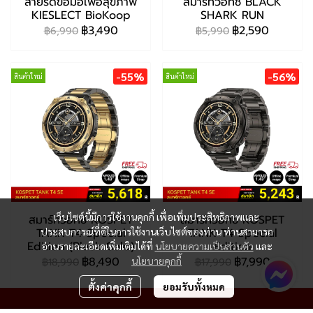
สายรัดข้อมือเพื่อสุขภาพ
สมาร์ทวอทช์ BLACK
KIESLECT BioKoop
SHARK RUN
฿3,490
฿2,590
฿6,990
฿5,990
-55%
-56%
สินค้าใหม่
สินค้าใหม่
เว็บไซต์นี้มีการใช้งานคุกกี้ เพื่อเพิ่มประสิทธิภาพและ
สมาร์ทวอทช์ KOSPET
สมาร์ทวอทช์ KOSPET
TANK T4 Special
TANK T4 Special
ประสบการณ์ที่ดีในการใช้งานเว็บไซต์ของท่าน ท่านสามารถ
Edition (Black Gold)
Edition
อ่านรายละเอียดเพิ่มเติมได้ที่
นโยบายความเป็นส่วนตัว
และ
฿8,490
฿7,990
นโยบายคุกกี้
฿18,990
฿17,990
ตั้งค่าคุกกี้
ยอมรับทั้งหมด