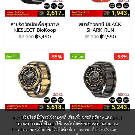
สายรัดข้อมือเพื่อสุขภาพ
สมาร์ทวอทช์ BLACK
KIESLECT BioKoop
SHARK RUN
฿3,490
฿2,590
฿6,990
฿5,990
-55%
-56%
สินค้าใหม่
สินค้าใหม่
เว็บไซต์นี้มีการใช้งานคุกกี้ เพื่อเพิ่มประสิทธิภาพและ
สมาร์ทวอทช์ KOSPET
สมาร์ทวอทช์ KOSPET
TANK T4 Special
TANK T4 Special
ประสบการณ์ที่ดีในการใช้งานเว็บไซต์ของท่าน ท่านสามารถ
Edition (Black Gold)
Edition
อ่านรายละเอียดเพิ่มเติมได้ที่
นโยบายความเป็นส่วนตัว
และ