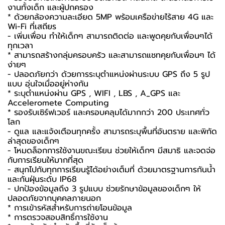
งานทั้งเด็ก และผู้ปกครอง
* ด้วยกล้องความละเอียด 5MP พร้อมเครือข่ายไร้สาย 4G และ
Wi-Fi ที่เสถียร
- เพิ่มเพื่อน ทำให้เด็กๆ สามารถติดต่อ และพูดคุยกับเพื่อนๆได้
ทุกเวลา
* สามารถสร้างกลุ่มครอบครัว และสามารถแชทคุยกับเพื่อนๆ ได้
ง่ายๆ
- ปลอดภัยกว่า ด้วยการระบุตำแหน่งผ่านระบบ GPS ถึง 5 รูป
แบบ อุ่นใจเมื่ออยู่ห่างกัน
* ระบุตำแหน่งผ่าน GPS , WIFI , LBS , A_GPS และ
Acceleromete Computing
* รองรับเซิร์ฟเวอร์ และครอบคลุมได้มากกว่า 200 ประเทศทั่ว
โลก
- ดูแล และแจ้งเตือนทุกครั้ง สามารถระบุพื้นที่อันตราย และพิกัด
ล่าสุดของเด็กๆ
- โหมดล็อกการใช้งานขณะเรียน ช่วยให้เด็กๆ มีสมาธิ และจดจ่อ
กับการเรียนให้มากที่สุด
- สนุกไปกับทุกการเรียนรู้ได้อย่างเต็มที่ ด้วยมาตรฐานการกันน้ำ
และกันฝุ่นระดับ IP68
- ปกป้องข้อมูลถึง 3 รูปแบบ ช่วยรักษาข้อมูลของเด็กๆ ให้
ปลอดภัยจากบุคคลภายนอก
* การเข้ารหัสสำหรับการถ่ายโอนข้อมูล
* การตรวจสอบสิทธิ์การใช้งาน