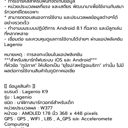
* การเข้ารหัสสำหรับพื้นที่จัดเก็บข้อมูล
- หน่วยประมวลผลที่แรง และเสถียร พัฒนามาเพื่อใช้งานกับสมา
ร์ทวอทช์โดยเฉพาะ
* สามารถตอบสนองการใช้งาน และประมวลผลข้อมูลต่างๆได้
อย่างรวดเร็ว
- ทำงานบนระบบปฏิบัติการ Android 8.1 ที่ฉลาด และมีลูกเล่น
ที่หลากหลาย
- เชื่อมต่อ และควบคุมดูแลการใช้งานได้ง่ายๆ ผ่านแอปพลิเคชัน
Lagenio
หมายเหตุ : การลงทะเบียนในแอปพลิเคชัน
***สำหรับสมาร์ทโฟนระบบ iOS และ Android***
ที่หัวข้อ "ภูมิภาค" ให้เลือกเป็น "ยุโรป/สหรัฐอเมริกา" เท่านั้น ไม่มี
ผลต่อการใช้งานสินค้าในภูมิภาคเอเชีย
[[ ข้อมูลสินค้า ]]
แบรนด์ : Lagenio K9
รุ่น : Lagenio
ชนิด : นาฬิกาสมาร์ทวอทช์สำหรับเด็ก
หน่วยประมวลผล : W377
หน้าจอ : AMOLED 1.78 นิ้ว 368 x 448 pixels
GPS : GPS , WIFI , LBS , A_GPS และ Acceleromete
Computing