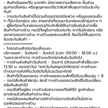
- สินค้ามีรอยแก้ไข แตกหัก มีสภาพความเสียหาย ชิ้นส่วน
อุปกรณ์ไม่ครบ หรือสูญหายจะถือว่าสินค้าสิ้นสุดการรับประกัน
ทันที
- การประกันสินค้านี้ไม่รวมถึงอุปกรณ์ต่อพ่วง หรือของแถมอื่น
ๆ ที่มีมาในกล่อง เช่น สายชาร์จที่แถมมาในกล่องปลั๊กรุ่นต่าง ๆ
-️ ผู้ซื้อต้องเก็บกล่องบรรจุภัณฑ์เพื่อใช้ในการยืนยันในการซื้อ
สินค้ากับทางร้าน กรณีที่อยู่ในการรับประกัน หากไม่มีกล่อง หรือ
เอกสารของทางร้าน ทางร้านขอสงวนสิทธิ์ ถือเป็นที่สิ้นสุดการ
รับประกันสินค้า -️
===============
-️ โปรดอ่านสักนิดก่อนสั่งนะคะ-️
บริการแชท : วันจันทร์ - วันเสาร์ (เวลา 09.00 - 18.00 น.)
*นอกเวลาทำการ ทางร้านจะติดต่อกลับในวันถัดไป
- ทางร้านส่งสินค้าวันจันทร์ - วันเสาร์ (ตัดรอบคำสั่งซื้อเวลา
13.30 น. ของทุกวัน) *ยกเว้นวันหยุดนักขัตฤกษ์ ทางร้านจะ
ดำเนินการส่งให้ในวันถัดไปไม่รวมวันอาทิตย์
- สินค้าที่เป็นของแถม ทางร้านขอสงวนสิทธิ์ไม่รับเปลี่ยนรุ่น / สี
- กรณีสั่งสินค้าผิดรุ่น ผิดสี ทางร้านขอสงวนสิทธิ์ไม่รับเปลี่ยน
หรือคืนสินค้าได้
- กรณีใส่ที่อยู่ผิด ทางร้านไม่สามารถแก้ไขให้ได้ ลูกค้าต้อง
ยกเลิกแล้วสั่งสินค้าเข้ามาใหม่
- กรณีส่งเคลมสินค้าอาจมีค่าดำเนินการจัดส่งเป็นไปตาม
ดุลพินิจของทางร้าน
- สอบถามเพิ่มเติม / บริการหลังการขาย ลูกค้าสามารถทักแช