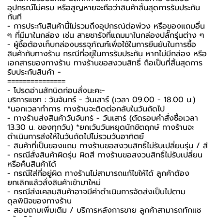
อุปกรณ์ไม่ครบ หรือสูญหายจะถือว่าสินค้าสิ้นสุดการรับประกัน
ทันที
- การประกันสินค้านี้ไม่รวมถึงอุปกรณ์ต่อพ่วง หรือของแถมอื่น
ๆ ที่มีมาในกล่อง เช่น สายชาร์จที่แถมมาในกล่องปลั๊กรุ่นต่าง ๆ
-️ ผู้ซื้อต้องเก็บกล่องบรรจุภัณฑ์เพื่อใช้ในการยืนยันในการซื้อ
สินค้ากับทางร้าน กรณีที่อยู่ในการรับประกัน หากไม่มีกล่อง หรือ
เอกสารของทางร้าน ทางร้านขอสงวนสิทธิ์ ถือเป็นที่สิ้นสุดการ
รับประกันสินค้า -️
===============
-️ โปรดอ่านสักนิดก่อนสั่งนะคะ-️
บริการแชท : วันจันทร์ - วันเสาร์ (เวลา 09.00 - 18.00 น.)
*นอกเวลาทำการ ทางร้านจะติดต่อกลับในวันถัดไป
- ทางร้านส่งสินค้าวันจันทร์ - วันเสาร์ (ตัดรอบคำสั่งซื้อเวลา
13.30 น. ของทุกวัน) *ยกเว้นวันหยุดนักขัตฤกษ์ ทางร้านจะ
ดำเนินการส่งให้ในวันถัดไปไม่รวมวันอาทิตย์
- สินค้าที่เป็นของแถม ทางร้านขอสงวนสิทธิ์ไม่รับเปลี่ยนรุ่น / สี
- กรณีสั่งสินค้าผิดรุ่น ผิดสี ทางร้านขอสงวนสิทธิ์ไม่รับเปลี่ยน
หรือคืนสินค้าได้
- กรณีใส่ที่อยู่ผิด ทางร้านไม่สามารถแก้ไขให้ได้ ลูกค้าต้อง
ยกเลิกแล้วสั่งสินค้าเข้ามาใหม่
- กรณีส่งเคลมสินค้าอาจมีค่าดำเนินการจัดส่งเป็นไปตาม
ดุลพินิจของทางร้าน
- สอบถามเพิ่มเติม / บริการหลังการขาย ลูกค้าสามารถทักแช