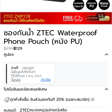
1/3
ซองกันน้ำ ZTEC Waterproof
Phone Pouch (หนัง PU)
฿299
฿129
คูปอง
ส่งฟรี
0IVGQ07
ไม่มียอดสั่งซื้อขั้นต่ำ
ใช้ได้ตั้งแต่ 1 พ.ค. 2569
เงื่อนไข
เก็บโค้ด
โปรโมชันและข้อเสนอพิเศษ
ทุกคำสั่งซื้อ รับส่วนลดทันที 25% (เฉพาะสมาชิก)
หมวดหมู่:
อุปกรณ์เสริม
แบรนด์:
ZTEC