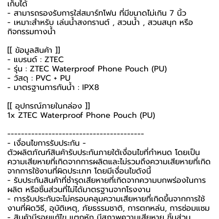
เก็บได้
- สามารถรองรับการใส่สมาร์ทโฟน ที่มีขนาดไม่เกิน 7 นิ้ว
- เหมาะสำหรับ เล่นน้ำสงกรานต์ , สวนน้ำ , สวนสนุก หรือ
กิจกรรมทางน้ำ
[[ ข้อมูลสินค้า ]]
- แบรนด์ : ZTEC
- รุ่น : ZTEC Waterproof Phone Pouch (PU)
- วัสดุ : PVC + PU
- มาตรฐานการกันน้ำ : IPX8
[[ อุปกรณ์ภายในกล่อง ]]
1x ZTEC Waterproof Phone Pouch (PU)
----------------------------------------
-️ เงื่อนไขการรับประกัน -️
ตัวผลิตภัณฑ์สินค้ารับประกันภายใต้เงื่อนไขที่กำหนด โดยเป็น
ความเสียหายที่เกิดจากการผลิตและไม่รวมถึงความเสียหายที่เกิด
จากการใช้งานที่ผิดประเภท โดยมีเงื่อนไขดังนี้
- รับประกันสินค้าที่ชำรุดเสียหายที่เกิดจากความบกพร่องในการ
ผลิต หรือชิ้นส่วนที่ไม่ได้มาตรฐานจากโรงงาน
- การรับประกันจะไม่ครอบคลุมความเสียหายที่เกิดขึ้นจากการใช้
งานที่ผิดวิธี, อุบัติเหตุ, ภัยธรรมชาติ, การตกหล่น, การซ่อมแซม
- สินค้ามีรอยแก้ไข แตกหัก มีสภาพความเสียหาย ชิ้นส่วน