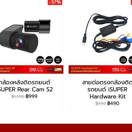
-37%
กล้องหลังติดรถยนต์
สายต่อตรงกล้องติ
SUPER Rear Cam S2
รถยนต์ iSUPER
Hardware Kit
฿999
฿1,590
฿490
฿990