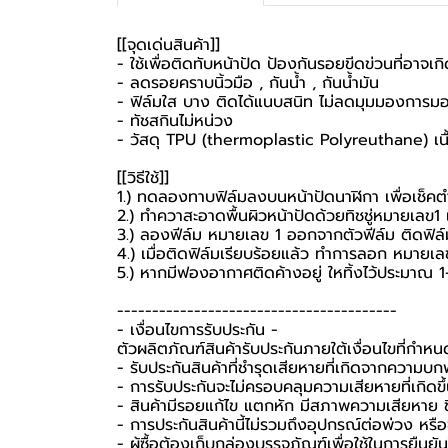
[[จุดเด่นสินค้า]]
- ใช้เพื่อติดทับหน้าปัด ป้องกันรอยขีดข่วนที่อาจเกิด
- ลดรอยคราบนิ้วมือ , กันน้ำ , กันน้ำมัน
- ฟิล์มใส บาง ติดได้แนบสนิท ไม่ลดมุมมองการมอ
- ทัชสกินไม่หน่วง
- วัสดุ TPU (thermoplastic Polyreuthane) เนื้อ
[[วิธีใช้]]
1.) ทดลองทาบฟิล์มลงบนหน้าปัดนาฬิกา เพื่อเช็คต
2.) ทำควาสะอาดพื้นผิวหน้าปัดด้วยทิชชู่หมายเลข
3.) ลองฟีล์ม หมายเลข 1 ออกจากตัวฟีล์ม ติดฟิล
4.) เมื่อติดฟิล์มเรียบร้อยแล้ว ทำการลอก หมายเ
5.) หากมีฟองอากาศติดค้างอยู่ ใหทิ้งไว้ประมาณ 1-
----------------------------------------
-️ เงื่อนไขการรับประกัน -️
ตัวผลิตภัณฑ์สินค้ารับประกันภายใต้เงื่อนไขที่กำห
- รับประกันสินค้าที่ชำรุดเสียหายที่เกิดจากความบ
- การรับประกันจะไม่ครอบคลุมความเสียหายที่เกิดขึ้
- สินค้ามีรอยแก้ไข แตกหัก มีสภาพความเสียหาย ชิ
- การประกันสินค้านี้ไม่รวมถึงอุปกรณ์ต่อพ่วง หรื
-️ ผู้ซื้อต้องเก็บกล่องบรรจุภัณฑ์เพื่อใช้ในการยื