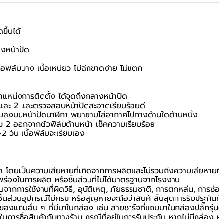
ขึ้นได้
งหน้าปัด
ฟิล์มบาง เนื้อเหนียว ไม่ฉีกขาดง่าย ไม่แตก
ำแหน่งการติดตั้ง ได้จุดถึงกลางหน้าปัด
1 และ 2 และตรวจสอบหน้าปัดสะอาดเรียบร้อยดี
์มลงบนหน้าปัดนาฬิกา พยายามไล่อากาศไปทางด้านใดด้านหนึ่ง
ลข 2 ออกจากตัวฟิล์มด้านหน้า เช็คความเรียบร้อย
2 วัน เนื้อฟีล์มจะเรียบเอง
นด โดยเป็นความเสียหายที่เกิดจากการผลิตและไม่รวมถึงความเสียหายที่เ
กพร่องในการผลิต หรือชิ้นส่วนที่ไม่ได้มาตรฐานจากโรงงาน
นจากการใช้งานที่ผิดวิธี, อุบัติเหตุ, ภัยธรรมชาติ, การตกหล่น, การซ
้นส่วนอุปกรณ์ไม่ครบ หรือสูญหายจะถือว่าสินค้าสิ้นสุดการรับประกันท
อของแถมอื่น ๆ ที่มีมาในกล่อง เช่น สายชาร์จที่แถมมาในกล่องปลั๊กรุ่
นยันในการซื้อสินค้ากับทางร้าน กรณีที่อยู่ในการรับประกัน หากไม่มีกล