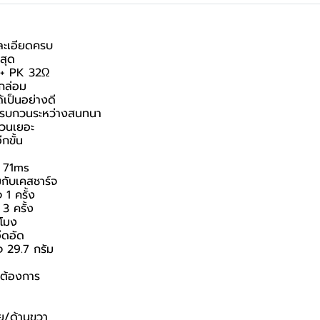
ละเอียดครบ
่สุด
 + PK 32Ω
มกล่อม
้เป็นอย่างดี
งรบกวนระหว่างสนทนา
บกวนเยอะ
กขั้น
e 71ms
วมกับเคสชาร์จ
 1 ครั้ง
3 ครั้ง
วโมง
ึดอัด
จ 29.7 กรัม
่ต้องการ
าย/ด้านขวา