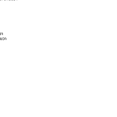
วา
นขวา