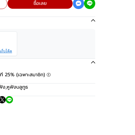
ซื้อเลย
เก็บโค้ด
ันที 25% (เฉพาะสมาชิก)
ฟัง
,
หูฟังบลูทูธ