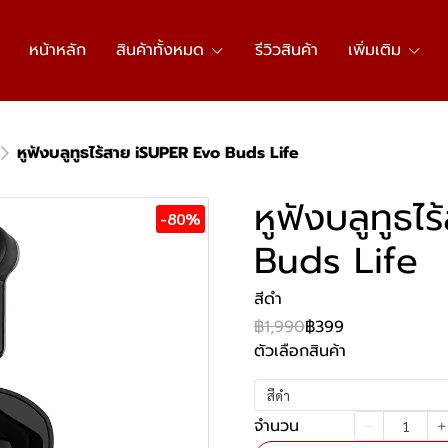
หน้าหลัก
สินค้าทั้งหมด
รีวิวสินค้า
เพิ่มเติม
หูฟังบลูทูธไร้สาย iSUPER Evo Buds Life
หูฟังบลูทูธ
-80%
Buds Life
สีดำ
฿1,990
฿399
ตัวเลือกสินค้า
สีดำ
จำนวน