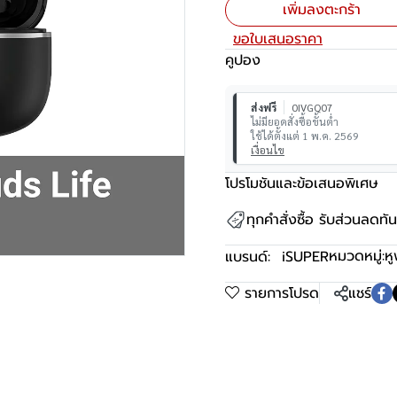
เพิ่มลงตะกร้า
ขอใบเสนอราคา
คูปอง
ส่งฟรี
0IVGQ07
ไม่มียอดสั่งซื้อขั้นต่ำ
ใช้ได้ตั้งแต่ 1 พ.ค. 2569
เงื่อนไข
โปรโมชันและข้อเสนอพิเศษ
ทุกคำสั่งซื้อ รับส่วนลดท
หมวดหมู่:
หู
แบรนด์:
iSUPER
รายการโปรด
แชร์