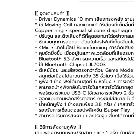
[[ จุดเด่นสินค้า ]]
- Driver Dynamics 10 mm เสียงทรงพลัง ราย
* ใช้ Moving Coil ทองแดงแท้ ให้เสียงที่เต็มอิ่มที
Copper ring + special silicone diaphragm
* ปรับจูน และดึงเสียงที่ดีที่สุดออกมาได้อย่างกล
- ชัดเจนทุกการสนทนา ด้วยไมโครโฟนที่เก็บเสียงได
- 4Mic + เทคโนโลยี Beamforming การตัดเสีย
* คุยชัดยิ่งขึ้น เมื่ออยู่ในสภาพแวดล้อมที่เสียงร
- Bluetooth 5.3 อัพเกรดความเร็ว และเสถียรไปอี
* ใช้ Bluetooth Chipset JL7003
- ดีเลย์น้อย และเสียงตรงกว่าด้วย Game Mod
- สนุกต่อเนื่องได้ยาวนานถึง 35 ชั่วโมง เมื่อใช้ร่
* หูฟัง 1 ข้าง ฟังได้นานสุดที่ 6 ชั่วโมง / การชาร์จ
* สามารถนำหูฟังกลับไปชาร์จในเคสชาร์จได้มากสุด 
- พอร์ตชาร์จแบบ USB-C ใช้เวลาชาร์จเพียง 2 ชั่
- ออกแบบตามหลักสรีรศาสตร์ กระชับใส่สบาย ไม่อ
* น้ำหนักหูฟัง 1 ข้างเบาเพียง 3.8 กรัม / เคสชาร์
- รองรับการเชื่อมต่อแอปพลิเคชัน iSuper Play
* สามารถปรับการสั่งงาน และปรับจูนเสียงได้ตามที
[[ วิธีการสั่งงานหูฟัง ]]
เล่นเพลง/หยุดเพลง/รับสาย : แตะ 1 ครั้ง ด้านซ้