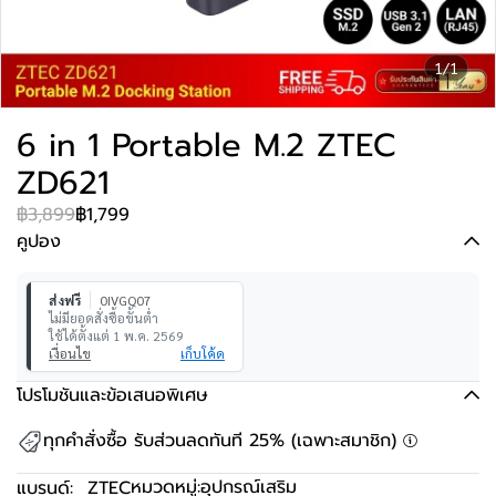
1/1
6 in 1 Portable M.2 ZTEC
ZD621
฿3,899
฿1,799
คูปอง
ส่งฟรี
0IVGQ07
ไม่มียอดสั่งซื้อขั้นต่ำ
ใช้ได้ตั้งแต่ 1 พ.ค. 2569
เงื่อนไข
เก็บโค้ด
โปรโมชันและข้อเสนอพิเศษ
ทุกคำสั่งซื้อ รับส่วนลดทันที 25% (เฉพาะสมาชิก)
หมวดหมู่:
อุปกรณ์เสริม
แบรนด์:
ZTEC