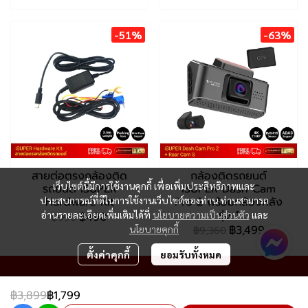
-51%
-63%
สายต่อตรงกล้องติด
กล้องติดรถยนต์
เว็บไซต์นี้มีการใช้งานคุกกี้ เพื่อเพิ่มประสิทธิภาพและ
รถยนต์ iSUPER
iSUPER Dash Cam
Hardware Kit
Pro 2 พร้อมกล้องหลัง
ประสบการณ์ที่ดีในการใช้งานเว็บไซต์ของท่าน ท่านสามารถ
รุ่น 1
อ่านรายละเอียดเพิ่มเติมได้ที่
นโยบายความเป็นส่วนตัว
และ
฿490
฿990
฿3,499
นโยบายคุกกี้
฿9,360
ตั้งค่าคุกกี้
ยอมรับทั้งหมด
฿3,899
฿1,799