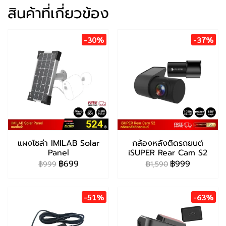
สินค้าที่เกี่ยวข้อง
-30%
-37%
แผงโซล่า IMILAB Solar
กล้องหลังติดรถยนต์
Panel
iSUPER Rear Cam S2
฿699
฿999
฿999
฿1,590
-51%
-63%