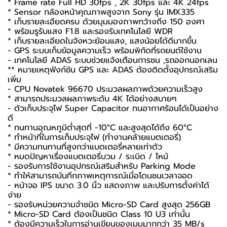
* Frame rate Full HD 30fps , 2K 30fps และ 4K 24fps
* Sensor กล้องหน้าคุณภาพสูงจาก Sony รุ่น IMX335
* เก็บรายละเอียดครบ ด้วยมุมมองภาพกว้างถึง 150 องศา
* พร้อมรูรับแสง F1.8 และรองรับเทคโนโลยี WDR
* เก็บรายละเอียดในจังหวะย้อนแสง, แสงน้อยได้ดีมากขึ้น
- GPS ระบบเก็บข้อมูลความเร็ว พร้อมพิกัดที่รถยนต์ใช้งาน
- เทคโนโลยี ADAS ระบบช่วยแจ้งเตือนการชน ,รถออกนอกเลน
** หมายเหตุฟังก์ชัน GPS และ ADAS ต้องติดตั้งอุปกรณ์เสริม
เพิ่ม
- CPU Novatek 96670 ประมวลผลภาพด้วยความเร็วสูง
* สามารถประมวลผลภาพระดับ 4K ได้อย่างสบายๆ
- ตัวเก็บประจุไฟ Super Capacitor ทนอากาศร้อนได้เป็นอย่าง
ดี
* ทนทานอุณหภูมิต่ำสุดที่ -10°C และสูงสุดได้ถึง 60°C
* ทำหน้าที่ในการเก็บประจุไฟ (ทำงานคล้ายแบตเตอรี่)
* มีความทนทานที่สูงกว่าแบตเตอรี่หลายเท่าตัว
* หมดปัญหาเรื่องแบตเตอรี่บวม / ระเบิด / ไหม้
- รองรับการใช้งานอุปกรณ์เสริมสำหรับ Parking Mode
* ทำให้สามารถบันทึกภาพเหตุการณ์เมื่อโดนชนเวลาจอด
- หน้าจอ IPS ขนาด 3.0 นิ้ว แสดงภาพ และปรับการตั้งค่าได้
ง่าย
- รองรับหน่วยความจำชนิด Micro-SD Card สูงสุด 256GB
* Micro-SD Card ต้องเป็นชนิด Class 10 U3 เท่านั้น
* ต้องมีความเร็วในการอ่านเขียนของเมมมากกว่า 35 MB/s