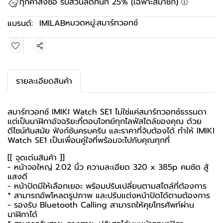
ทุกคำสั่งซื้อ รับส่วนลดทันที 25% (เฉพาะสมาชิก)
หมวดหมู่:
สมาร์ทวอทช์
แบรนด์:
IMILAB
แชร์
รายละเอียดสินค้า
สมาร์ทวอทช์ IMIKI Watch SE1 ไม่ใช่แค่สมาร์ทวอทช์ธรรมดา
แต่เป็นนาฬิกาอัจฉริยะที่ตอบโจทย์ทุกไลฟ์สไตล์ของคุณ ด้วย
ดีไซน์ทันสมัย ฟังก์ชันครบครัน และราคาที่จับต้องได้ ทำให้ IMIKI
Watch SE1 เป็นเพื่อนคู่ใจที่พร้อมจะไปกับคุณทุกที่
[[ จุดเด่นสินค้า ]]
- หน้าจอใหญ่ 2.02 นิ้ว ความละเอียด 320 x 385p คมชัด สู้
แสงดี
- หน้าปัดมีให้เลือกเยอะ พร้อมปรับเปลี่ยนตามสไตล์ที่ต้องการ
* สามารถอัพโหลดรูปภาพ และปรับแต่งหน้าปัดได้ตามต้องการ
- รองรับ Bluetooth Calling สามารถให้คุยโทรศัพท์ผ่าน
นาฬิกาได้