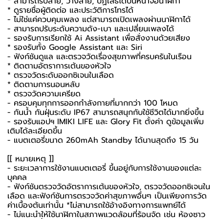
* สามารถรับสาย, วางสาย, ปฏิเสธได้บนหน้าจอนาฬิกา
* ดูรายชื่อผู้ติดต่อ และประวัติการโทรได้
- ไม่ใช่แค่ควบคุมเพลง แต่สามารถเปิดเพลงผ่านนาฬิกาได้
- สามารถปรับระดับความดัง-เบา และเปลี่ยนเพลงได้
- รองรับการเรียกใช้ Ai Assistant เพื่อสั่งงานด้วยเสียง
* รองรับทั้ง Google Assistant และ Siri
- ฟังก์ชันดูแล และตรวจวัดเรื่องสุขภาพที่ครบครันในเรือน
* ติดตามอัตราการเต้นของหัวใจ
* ตรวจวัดระดับออกซิเจนในเลือด
* ติดตามการนอนหลับ
* ตรวจวัดความเครียด
- ครอบคุมทุกการออกกำลังกายที่มากกว่า 100 โหมด
- กันน้ำ กันฝุ่นระดับ IP67 สามารถสนุกกับใช้ชีวิตได้มากยิ่งขึ้น
- รองรับแอปฯ IMIKI LIFE และ Glory Fit ตั้งค่า ดูข้อมูลเพิ่ม
เติมได้ละเอียดขึ้น
- แบตเตอรี่ขนาด 260mAh Standby ได้นานสุดถึง 15 วัน
[[ หมายเหตุ ]]
- ระยะเวลาการใช้งานแบตเตอรี่ ขึ้นอยู่กับการใช้งานของแต่ละ
บุคคล
- ฟังก์ชันตรวจวัดอัตราการเต้นของหัวใจ, ตรวจวัดออกซิเจนใน
เลือด และฟังก์ชันการตรวจวัดค่าสุขภาพอื่นๆ เป็นเพียงการวัด
ค่าเบื้องต้นเท่านั้น *ไม่สามารถใช้อ้างอิงทางการแพทย์ได้
- ไม่แนะนำให้ใช้นาฬิกาในสภาพแวดล้อมที่ร้อนจัด เช่น ห้องซาว