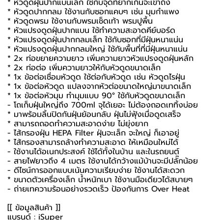
* หัวดูดฝุ่นปากแบนเล็ก ใช้กับจุดที่ยากเกินจะเข้าถึง
* หัวดูดปากกลม ใช้งานกับซอกแคบๆ เช่น มุมกำแพง
* หัวดูดพรม ใช้งานกับพรมเช็ดเท้า พรมปูพื้น
* หัวแปรงดูดฝุ่นปากแบน ใช้ทำความสะอาดคีย์บอร์ด
* หัวแปรงดูดฝุ่นปากกลมเล็ก ใช้กับซอกที่มีฝุ่นหนาแน่น
* หัวแปรงดูดฝุ่นปากกลมใหญ่ ใช้กับพื้นที่ที่มีฝุ่นหนาแน่น
* 2x ท่อขยายความยาว เพิ่มความยาวหัวแปรงดูดฝุ่นหลัก
* 2x ท่อต่อ เพิ่มความยาวให้กับหัวดูดขนาดเล็ก
* 1x ข้อต่อเชื่อมหัวดูด ใช้ต่อกับหัวดูด เช่น หัวดูดไรฝุ่น
* 1x ข้อต่อหัวดูด แปลงจากหัวต่อขนาดใหญ่มาขนาดเล็ก
* 1x ข้อต่อหัวมุม ทำมุมแบบ 90° ใช้กับหัวดูดขนาดเล็ก
- โถเก็บฝุ่นใหญ่ถึง 700ml จุได้เยอะ ไม่ต้องถอดเททิ้งบ่อย
* มาพร้อมลิ้นปิดกันฝุ่นย้อนกลับ ฝุ่นไม่ฟุ้งเมื่อดูดเสร็จ
* สามารถถอดทำความสะอาดง่าย ไม่ยุ่งยาก
- ไส้กรองฝุ่น HEPA Filter ฝุ่นจะเล็ก จะใหญ่ ก็เอาอยู่
* ไส้กรองสามารถล้างทำความสะอาด ให้เหมือนใหม่ได้
- ใช้งานได้อเนกประสงค์ ใช้ได้ทั้งในบ้าน และในรถยนต์
- สายไฟยาวถึง 4 เมตร ใช้งานได้กว้างแม้บ้านจะมีปลั๊กน้อย
- ดีไซน์การออกแบบเน้นความเรียบง่าย ใช้งานได้สะดวก
* ขนาดตัวเครื่องเล็ก น้ำหนักเบา ใช้งานมือเดียวได้สบายๆ
- ถ่ายเทความร้อนอย่างรวดเร็ว ป้องกันการ Over Heat
[[ ข้อมูลสินค้า ]]
แบรนด์ : iSuper