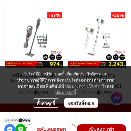
-57%
-25%
เว็บไซต์นี้มีการใช้งานคุกกี้ เพื่อเพิ่มประสิทธิภาพและ
เครื่องดูดฝุ่น iSUPER
เครื่องดูดฝุ่นไร้สาย
Vacuum Cleaner 3 IN
iSUPER Cordless
ประสบการณ์ที่ดีในการใช้งานเว็บไซต์ของท่าน ท่านสามารถ
1 PRO
Vacuum Cleaner VC1
อ่านรายละเอียดเพิ่มเติมได้ที่
นโยบายความเป็นส่วนตัว
และ
฿1,299
฿2,990
นโยบายคุกกี้
฿2,999
฿3,990
ตั้งค่าคุกกี้
ยอมรับทั้งหมด
฿1,999
฿999
Copyright 2024 | All Rights Reserved | Powered by MWE
ขอใบเสนอราคา
เพิ่มลงตะกร้า