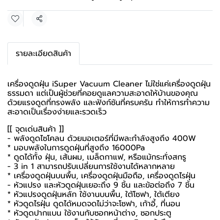
แชร์
รายละเอียดสินค้า
เครื่องดูดฝุ่น iSuper Vacuum Cleaner ไม่ใช่แค่เครื่องดูดฝุ่น
ธรรมดา แต่เป็นผู้ช่วยที่คอยดูแลความสะอาดให้บ้านของคุณ
ด้วยแรงดูดที่ทรงพลัง และฟังก์ชันที่ครบครัน ทำให้การทำความ
สะอาดเป็นเรื่องง่ายและรวดเร็ว
[[ จุดเด่นสินค้า ]]
- พลังดูดไซโคลน ด้วยมอเตอร์ที่มีพละกำลังสูงถึง 400W
* มอบพลังในการดูดฝุ่นที่สูงถึง 16000Pa
* ดูดได้ทั้ง ฝุ่น, เส้นผม, เมล็ดกาแฟ, หรือแม้กระทั่งสกรู
- 3 in 1 สามารถปรับเปลี่ยนการใช้งานได้หลากหลาย
* เครื่องดูดฝุ่นบนพื้น, เครื่องดูดฝุ่นมือถือ, เครื่องดูดไรฝุ่น
- หัวแปรง และหัวดูดฝุ่นเยอะถึง 9 ชิ้น และข้อต่อถึง 7 ชิ้น
* หัวแปรงดูดฝุ่นหลัก ใช้งานบนพื้น, ใต้โซฟา, ใต้เตียง
* หัวดูดไรฝุ่น ดูดได้หมดจดไม่ว่าจะโซฟา, เก้าอี้, ที่นอน
* หัวดูดปากแบน ใช้งานกับซอกหน้าต่าง, ซอกประตู