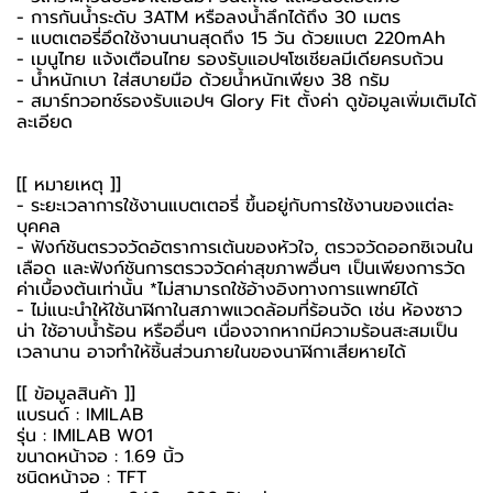
- การกันน้ำระดับ 3ATM หรือลงน้ำลึกได้ถึง 30 เมตร
- แบตเตอรี่อึดใช้งานนานสุดถึง 15 วัน ด้วยแบต 220mAh
- เมนูไทย แจ้งเตือนไทย รองรับแอปฯโซเชียลมีเดียครบถ้วน
- น้ำหนักเบา ใส่สบายมือ ด้วยน้ำหนักเพียง 38 กรัม
-
สมาร์ทวอทช์
รองรับแอปฯ Glory Fit ตั้งค่า ดูข้อมูลเพิ่มเติมได้
ละเอียด
[[ หมายเหตุ ]]
- ระยะเวลาการใช้งานแบตเตอรี่ ขึ้นอยู่กับการใช้งานของแต่ละ
บุคคล
- ฟังก์ชันตรวจวัดอัตราการเต้นของหัวใจ, ตรวจวัดออกซิเจนใน
เลือด และฟังก์ชันการตรวจวัดค่าสุขภาพอื่นๆ เป็นเพียงการวัด
ค่าเบื้องต้นเท่านั้น *ไม่สามารถใช้อ้างอิงทางการแพทย์ได้
- ไม่แนะนำให้ใช้นาฬิกาในสภาพแวดล้อมที่ร้อนจัด เช่น ห้องซาว
น่า ใช้อาบน้ำร้อน หรืออื่นๆ เนื่องจากหากมีความร้อนสะสมเป็น
เวลานาน อาจทำให้ชิ้นส่วนภายในของนาฬิกาเสียหายได้
[[ ข้อมูลสินค้า ]]
แบรนด์ : IMILAB
รุ่น : IMILAB W01
ขนาดหน้าจอ : 1.69 นิ้ว
ชนิดหน้าจอ : TFT