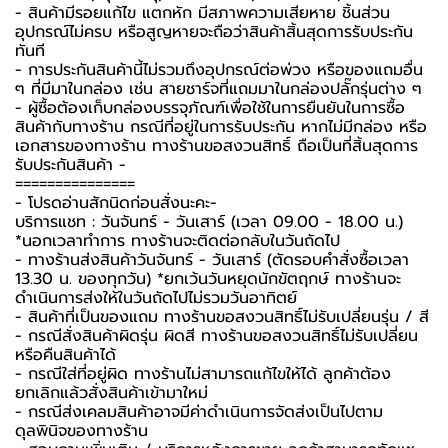
- สินค้ามีรอยแก้ไข แตกหัก มีสภาพความเสียหาย ชิ้นส่วน
อุปกรณ์ไม่ครบ หรือสูญหายจะถือว่าสินค้าสิ้นสุดการรับประกัน
ทันที
- การประกันสินค้านี้ไม่รวมถึงอุปกรณ์ต่อพ่วง หรือของแถมอื่น
ๆ ที่มีมาในกล่อง เช่น สายชาร์จที่แถมมาในกล่องปลั๊กรุ่นต่าง ๆ
-️ ผู้ซื้อต้องเก็บกล่องบรรจุภัณฑ์เพื่อใช้ในการยืนยันในการซื้อ
สินค้ากับทางร้าน กรณีที่อยู่ในการรับประกัน หากไม่มีกล่อง หรือ
เอกสารของทางร้าน ทางร้านขอสงวนสิทธิ์ ถือเป็นที่สิ้นสุดการ
รับประกันสินค้า -️
===============
-️ โปรดอ่านสักนิดก่อนสั่งนะคะ-️
บริการแชท : วันจันทร์ - วันเสาร์ (เวลา 09.00 - 18.00 น.)
*นอกเวลาทำการ ทางร้านจะติดต่อกลับในวันถัดไป
- ทางร้านส่งสินค้าวันจันทร์ - วันเสาร์ (ตัดรอบคำสั่งซื้อเวลา
13.30 น. ของทุกวัน) *ยกเว้นวันหยุดนักขัตฤกษ์ ทางร้านจะ
ดำเนินการส่งให้ในวันถัดไปไม่รวมวันอาทิตย์
- สินค้าที่เป็นของแถม ทางร้านขอสงวนสิทธิ์ไม่รับเปลี่ยนรุ่น / สี
- กรณีสั่งสินค้าผิดรุ่น ผิดสี ทางร้านขอสงวนสิทธิ์ไม่รับเปลี่ยน
หรือคืนสินค้าได้
- กรณีใส่ที่อยู่ผิด ทางร้านไม่สามารถแก้ไขให้ได้ ลูกค้าต้อง
ยกเลิกแล้วสั่งสินค้าเข้ามาใหม่
- กรณีส่งเคลมสินค้าอาจมีค่าดำเนินการจัดส่งเป็นไปตาม
ดุลพินิจของทางร้าน