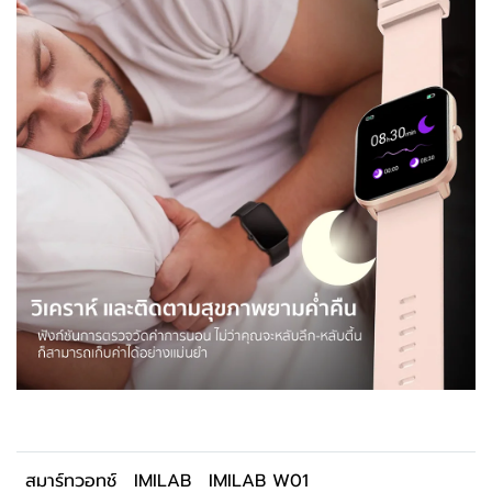
สมาร์ทวอทช์
IMILAB
IMILAB W01