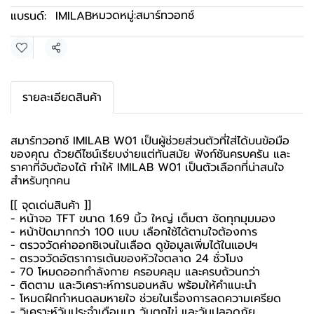
หมวดหมู่:
สมาร์ทวอทช์
แบรนด์:
IMILAB
แชร์
รายละเอียดสินค้า
สมาร์ทวอทช์ IMILAB W01 เป็นผู้ช่วยส่วนตัวที่ใส่ได้บนข้อมือ
ของคุณ ด้วยดีไซน์เรียบง่ายแต่ทันสมัย ฟังก์ชันครบครัน และ
ราคาที่จับต้องได้ ทำให้ IMILAB W01 เป็นตัวเลือกที่น่าสนใจ
สำหรับทุกคน
[[ จุดเด่นสินค้า ]]
- หน้าจอ TFT ขนาด 1.69 นิ้ว ใหญ่ เต็มตา ชัดทุกมุมมอง
- หน้าปัดมากกว่า 100 แบบ เลือกใช้ได้ตามใจต้องการ
- ตรวจวัดค่าออกซิเจนในเลือด ดูข้อมูลเพิ่มได้ในแอปฯ
- ตรวจวัดอัตราการเต้นของหัวใจตลาด 24 ชั่วโมง
- 70 โหมดออกกำลังกาย ครอบคลุม และครบถ้วนกว่า
- ติดตาม และวิเคราะห์การนอนหลับ พร้อมให้คำแนะนำ
- โหมดฝึกกำหนดลมหายใจ ช่วยในเรื่องการลดความเครียด
- วิเคราะห์วันประจำเดือนมา วันตกไข่ และวันปลอดภัย