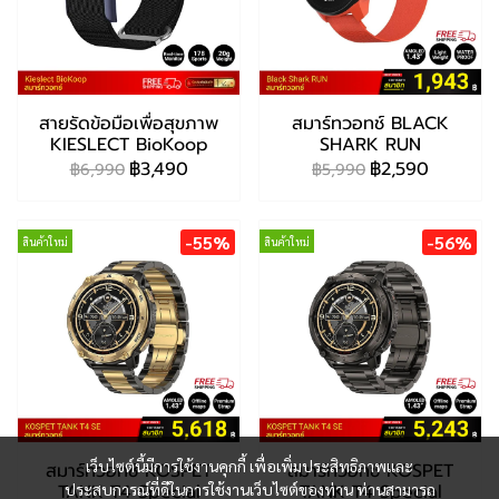
สายรัดข้อมือเพื่อสุขภาพ
สมาร์ทวอทช์ BLACK
KIESLECT BioKoop
SHARK RUN
฿3,490
฿2,590
฿6,990
฿5,990
-55%
-56%
สินค้าใหม่
สินค้าใหม่
เว็บไซต์นี้มีการใช้งานคุกกี้ เพื่อเพิ่มประสิทธิภาพและ
สมาร์ทวอทช์ KOSPET
สมาร์ทวอทช์ KOSPET
TANK T4 Special
TANK T4 Special
ประสบการณ์ที่ดีในการใช้งานเว็บไซต์ของท่าน ท่านสามารถ