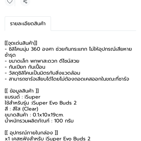
แชร์
รายละเอียดสินค้า
[[จุดเด่นสินค้า]]
- ซิลิโคนนุ่ม 360 องศา ช่วยกันกระแทก ไม่ให้อุปกรณ์เสียหาย
ชำรุด
- ขนาดเล็ก พกพาสะดวก ดีไซน์สวย
- กันเปียก กันเปื้อน
- วัสดุซิลิโคนเป็นมิตรกับสิ่งแวดล้อม
- สามารถชาร์จเสียบได้โดยไม่ต้องถอดเคสออกในขณะที่ชาร์จ
[[ ข้อมูลสินค้า ]]
แบรนด์ : iSuper
ใช้สำหรับรุ่น :iSuper Evo Buds 2
สี : สีใส (Clear)
ขนาดสินค้า : 0.1x10x19cm.
น้ำหนักรวมผลิตภัณฑ์ : 100 กรัม
[[ อุปกรณ์ภายในกล่อง ]]
x1 เคสหูฟังสำหรับ iSuper Evo Buds 2