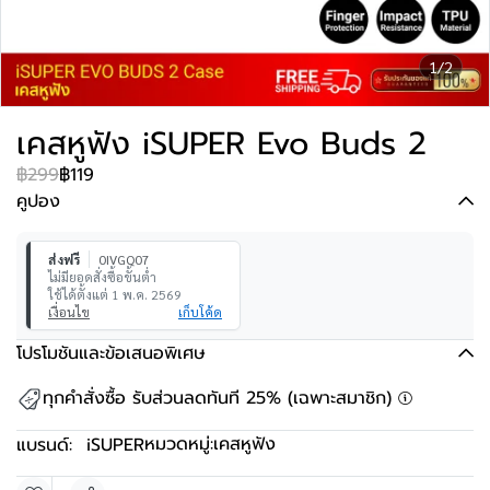
1/2
เคสหูฟัง iSUPER Evo Buds 2
฿299
฿119
คูปอง
ส่งฟรี
0IVGQ07
ไม่มียอดสั่งซื้อขั้นต่ำ
ใช้ได้ตั้งแต่ 1 พ.ค. 2569
เงื่อนไข
เก็บโค้ด
โปรโมชันและข้อเสนอพิเศษ
ทุกคำสั่งซื้อ รับส่วนลดทันที 25% (เฉพาะสมาชิก)
หมวดหมู่:
เคสหูฟัง
แบรนด์:
iSUPER