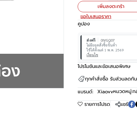
เพิ่มลงตะกร้า
ขอใบเสนอราคา
คูปอง
ส่งฟรี
0IVGQ07
ไม่มียอดสั่งซื้อขั้นต่ำ
ใช้ได้ตั้งแต่ 1 พ.ค. 2569
เงื่อนไข
โปรโมชันและข้อเสนอพิเศษ
ทุกคำสั่งซื้อ รับส่วนลดท
หมวดหมู่:
ก
แบรนด์:
Xiaovv
รายการโปรด
แชร์