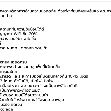
วามต้องการด้านความปลอดภัย ด้วยฟังก์ชันที่ครบครันและคุณภาพที่เ
นอก
บ้าน
นที่ที่มีความซับซ้อนได้ดี
ัญญาณ WiFi ขึ้น 20%
ว่างช่วยให้ภาพชัดขึ้น
ี
ากาศ ฝนตก แดดออก พายุเข้า
บรายละเอียดครบ
งภาพกว้างครอบคลุมพื้นที่ได้มากขึ้น
จากระยะไกล
ินฟราเรด และระยะการมองเห็นตอนกลางคืน 10-15 เมตร
โหมด อัตโนมัติ, เปิดไฟ, ปิดไฟ
คลื่อนไหวภาพจากขาว-ดำ จะเป็นภาพสีโดยทันที
ป็นภาพขาว-ดำอัตโนมัติ
ไหวของมนุษย์ได้อย่างแม่นยำ
้อมกับไมโครโฟน และลำโพงคุณภาพสูง
สมจริง ชัดเจน
Storage