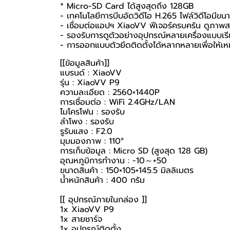
* Micro-SD Card ได้สูงสุดถึง 128GB
- เทคโนโลยีการบีบอัดวิดีโอ H.265 ไฟล์วิดีโอมีขนา
- เชื่อมต่อแอปฯ XiaoVV ฟีเจอร์ครบครัน ดูภา
- รองรับการดูตัวอย่างอุปกรณ์หลายเครื่องแบบเรี
- การออกแบบตัวยึดติดตั้งได้หลากหลายเพื่อให้เห
[[ข้อมูลสินค้า]]
แบรนด์ : XiaoVV
รุ่น : XiaoVV P9
ความละเอียด : 2560×1440P
การเชื่อมต่อ : WiFi 2.4GHz/LAN
ไมโครโฟน : รองรับ
ลำโพง : รองรับ
รูรับแสง : F2.0
มุมมองภาพ : 110°
การเก็บข้อมูล : Micro SD (สูงสุด 128 GB)
อุณหภูมิการทำงาน : -10～+50
ขนาดสินค้า : 150×105×145.5 มิลลิเมตร
น้ำหนักสินค้า : 400 กรัม
[[ อุปกรณ์ภายในกล่อง ]]
1x XiaoVV P9
1x สายชาร์จ
1x อุปกรณ์ติดตั้ง