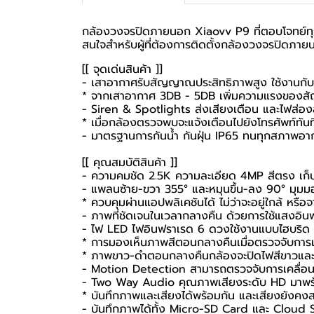
กล้องวงจรปิดภายนอก Xiaovv P9 ที่ตอบโจทย์ทุกค
สนใจสำหรับผู้ที่ต้องการติดตั้ง
กล้องวงจรปิดภาย
[[ จุดเด่นสินค้า ]]
- เสาอากาศรับสัญญาณประสิทธิภาพสูง ใช้งานกับสถา
* จากเสาอากาศ 3DB - 5DB เพิ่มความแรงของส
- Siren & Spotlights ส่งเสียงเตือน และไฟส่องส
* เมื่อกล้องตรวจพบจะแจ้งเตือนไปยังโทรศัพท์ทันท
- มาตรฐานการกันน้ำ กันฝุ่น IP65 ทนทุกสภาพอ
[[ คุณสมบัติสินค้า ]]
- ความคมชัด 2.5K ความละเอียด 4MP สีตรง เก็
- แพลนซ้าย-ขวา 355° และหมุนขึ้น-ลง 90° มุมมอ
* ควบคุมผ่านแอปพลิเคชันได้ ไม่ว่าจะอยู่ใกล้ หรือ
- ภาพที่ชัดเจนในเวลากลางคืน ด้วยการใช้แสงอ
- ไฟ LED ไฟอินฟราเรด 6 ดวงใช้งานแบบไฮบริด 3 
* การมองเห็นภาพสีตอนกลางคืนเมื่อตรวจจับการเ
* ภาพขาว-ดำตอนกลางคืนกล้องจะปิดไฟสีขาวและเ
- Motion Detection สามารถตรวจจับการเคลื่อน
- Two Way Audio คุณภาพเสียงระดับ HD มาพร
* บันทึกภาพและเสียงได้พร้อมกัน และเสียงยังคง
- บันทึกภาพได้ทั้ง Micro-SD Card และ Cloud 