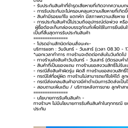
ดังนี้
- รับประกันสินค้าที่ชำรุดเสียหายที่เกิดจากความบ
- การรับประกันจะไม่ครอบคลุมความเสียหายที่เกิดขึ้
- สินค้ามีรอยแก้ไข แตกหัก มีสภาพความเสียหาย ชิ
- การประกันสินค้านี้ไม่รวมถึงอุปกรณ์ต่อพ่วง หรื
️ ผู้ซื้อต้องเก็บกล่องบรรจุภัณฑ์เพื่อใช้ในการยืน
เป็นที่สิ้นสุดการรับประกันสินค้า ️
===============
-️ โปรดอ่านสักนิดก่อนสั่งนะคะ-️
บริการแชท : วันจันทร์ - วันเสาร์ (เวลา 08.30 - 1
*นอกเวลาทำการ ทางร้านจะติดต่อกลับในวันถัดไป
- ทางร้านส่งสินค้าวันจันทร์ - วันเสาร์ (ตัดรอบคำ
- สินค้าที่เป็นของแถม ทางร้านขอสงวนสิทธิ์ไม่รับเปล
- กรณีสั่งสินค้าผิดรุ่น ผิดสี ทางร้านขอสงวนสิทธิ์ไม
- กรณีใส่ที่อยู่ผิด ทางร้านไม่สามารถแก้ไขให้ได้ ลูก
- กรณีส่งเคลมสินค้าอาจมีค่าดำเนินการจัดส่งเป็
- สอบถามเพิ่มเติม / บริการหลังการขาย ลูกค้าสา
===============
-️ นโยบายการรับคืนสินค้า -️
ทางร้านฯ ไม่มีนโยบายการรับคืนสินค้าในทุกกรณี ยก
ประกัน