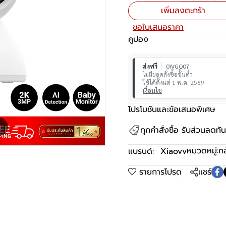
เพิ่มลงตะกร้า
ขอใบเสนอราคา
คูปอง
ส่งฟรี
0IVGQ07
ไม่มียอดสั่งซื้อขั้นต่ำ
ใช้ได้ตั้งแต่ 1 พ.ค. 2569
เงื่อนไข
โปรโมชันและข้อเสนอพิเศษ
m
ทุกคำสั่งซื้อ รับส่วนลดท
หมวดหมู่:
ก
แบรนด์:
Xiaovv
รายการโปรด
แชร์