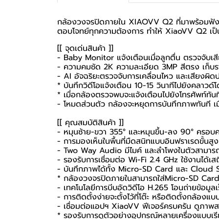
กล้องวงจรปิดภายใน XIAOVV Q2 ที่มาพร้อมฟังก์ชั
ตอบโจทย์ทุกความต้องการ ทำให้ XiaoVV Q2 เป็นตั
[[ จุดเด่นสินค้า ]]
- Baby Monitor แจ้งเตือนเมื่อลูกตื่น ตรวจจับเส
- ความคมชัด 2K ความละเอียด 3MP สีตรง เก็บ
- AI อัจฉริยะตรวจจับการเคลื่อนไหว และเสียงผิดป
* บันทึกวิดีโอแจ้งเตือน 10-15 วินาทีไปยังคลาวด์
* เมื่อกล้องตรวจพบจะแจ้งเตือนไปยังโทรศัพท์ทันท
- โหมดส่วนตัว กล้องจะหยุดการบันทึกภาพทันที เม
[[ คุณสมบัติสินค้า ]]
- หมุนซ้าย-ขวา 355° และหมุนขึ้น-ลง 90° ครอบคลุม
- การมองเห็นในพื้นที่มืดสนิทแบบอินฟราเรดขั้นส
- Two Way Audio มีไมค์ และลำโพงในตัวสามารถ
- รองรับการเชื่อมต่อ Wi-Fi 2.4 GHz ใช้งานได้เสถ
- บันทึกภาพได้ทั้ง Micro-SD Card และ Cloud 
*
กล้องวงจรปิดภายใน
สามารถใส่Micro-SD Card 
- เทคโนโลยีการบีบอัดวิดีโอ H.265 โอนถ่ายข้อมูลเร็ว
- การติดตั้งง่ายจะตั้งไว้ที่โต๊ะ หรือติดตั้งกล้อง
- เชื่อมต่อแอปฯ XiaoVV ฟีเจอร์ครบครัน ดูภา
* รองรับการดูตัวอย่างอุปกรณ์หลายเครื่องแบบเรี