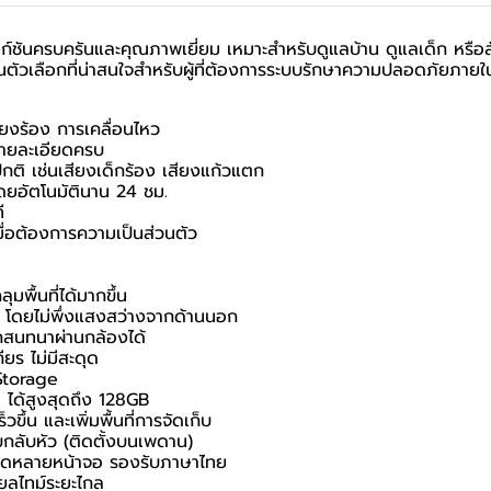
นครบครันและคุณภาพเยี่ยม เหมาะสำหรับดูแลบ้าน ดูแลเด็ก หรือสัตว์เ
วเลือกที่น่าสนใจสำหรับผู้ที่ต้องการระบบรักษาความปลอดภัยภายในบ
ียงร้อง การเคลื่อนไหว
รายละเอียดครบ
กติ เช่นเสียงเด็กร้อง เสียงแก้วแตก
โดยอัตโนมัตินาน 24 ชม.
ี
ื่อต้องการความเป็นส่วนตัว
พื้นที่ได้มากขึ้น
ูง โดยไม่พึ่งแสงสว่างจากด้านนอก
สนทนาผ่านกล้องได้
ียร ไม่มีสะดุด
Storage
ได้สูงสุดถึง 128GB
ขึ้น และเพิ่มพื้นที่การจัดเก็บ
แบบกลับหัว (ติดตั้งบนเพดาน)
พสดหลายหน้าจอ รองรับภาษาไทย
ยลไทม์ระยะไกล