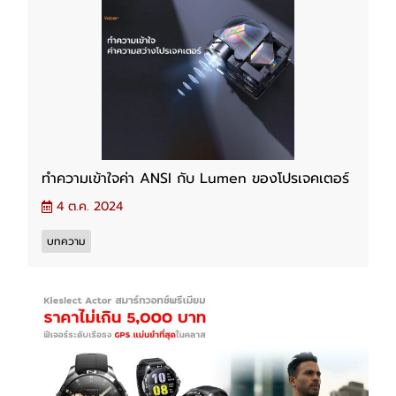
ทำความเข้าใจค่า ANSI กับ Lumen ของโปรเจคเตอร์
4 ต.ค. 2024
บทความ