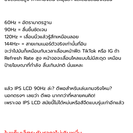
60Hz = อัตรามาตรฐาน
90Hz = ลื่นขึ้นชัดเจน
120Hz = เลื่อนนิ้วแล้วรู้สึกเหมือนลอย
144Hz+ = สายเกมเมอร์ตัวจริงเท่านั้นที่อิน
จะว่าไปมันก็เหมือนกับเวลาเลื่อนหน้าฟีด TikTok หรือ IG ถ้า
Refresh Rate สูง หน้าจอจะเลื่อนไหลแบบไม่มีสะดุด เหมือน
ป้ายโฆษณาที่กำลัง ลื่นเกินปกติ นั่นแหละ
แล้ว IPS LCD 90Hz ล่ะ? ดีพอสำหรับเล่นเกมจริงไหม?
บอกตรงๆ เลยว่า ดีพอ มากกว่าที่หลายคนคิด!
เพราะจอ IPS LCD สมัยนี้ไม่ได้หม่นหรือสีจืดแบบรุ่นเก่าอีกแล้ว