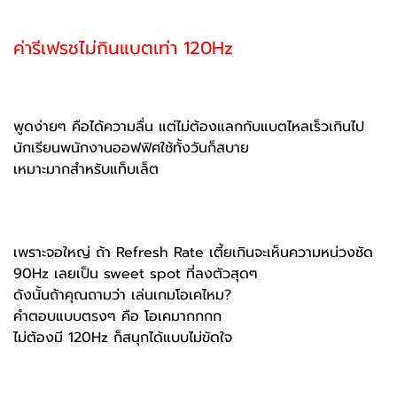
ค่ารีเฟรชไม่กินแบตเท่า 120Hz
พูดง่ายๆ คือได้ความลื่น แต่ไม่ต้องแลกกับแบตไหลเร็วเกินไป
นักเรียนพนักงานออฟฟิศใช้ทั้งวันก็สบาย
เหมาะมากสำหรับแท็บเล็ต
เพราะจอใหญ่ ถ้า Refresh Rate เตี้ยเกินจะเห็นความหน่วงชัด
90Hz เลยเป็น sweet spot ที่ลงตัวสุดๆ
ดังนั้นถ้าคุณถามว่า เล่นเกมโอเคไหม?
คำตอบแบบตรงๆ คือ โอเคมากกกก
ไม่ต้องมี 120Hz ก็สนุกได้แบบไม่ขัดใจ