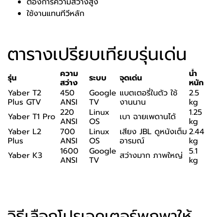
ต้องการความสว่างสูง
ใช้งานแทนทีวีหลัก
ตารางเปรียบเทียบรุ่นเด่น
ความ
น้ำ
รุ่น
ระบบ
จุดเด่น
สว่าง
หนัก
Yaber T2
450
Google
แบตเตอรี่ในตัว ใช้
2.5
Plus GTV
ANSI
TV
งานนาน
kg
220
Linux
1.25
Yaber T1 Pro
เบา ฉายเพดานได้
ANSI
OS
kg
Yaber L2
700
Linux
เสียง JBL ดูหนังเต็ม
2.44
Plus
ANSI
OS
อารมณ์
kg
1600
Google
5.1
Yaber K3
สว่างมาก ภาพใหญ่
ANSI
TV
kg
วิธีเลือกโปรเจคเตอร์พกพาให้