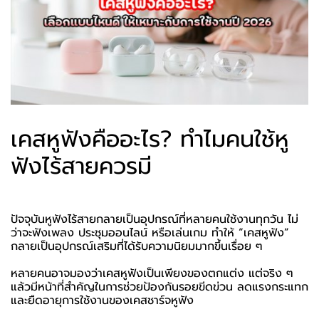
เคสหูฟังคืออะไร? ทำไมคนใช้หู
ฟังไร้สายควรมี
ปัจจุบันหูฟังไร้สายกลายเป็นอุปกรณ์ที่หลายคนใช้งานทุกวัน ไม่
ว่าจะฟังเพลง ประชุมออนไลน์ หรือเล่นเกม ทำให้ “เคสหูฟัง”
กลายเป็นอุปกรณ์เสริมที่ได้รับความนิยมมากขึ้นเรื่อย ๆ
หลายคนอาจมองว่าเคสหูฟังเป็นเพียงของตกแต่ง แต่จริง ๆ
แล้วมีหน้าที่สำคัญในการช่วยป้องกันรอยขีดข่วน ลดแรงกระแทก
และยืดอายุการใช้งานของเคสชาร์จหูฟัง