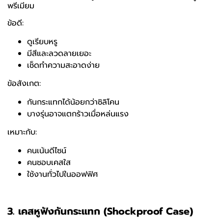
พรีเมียม
ข้อดี:
ดูเรียบหรู
มีสีและลวดลายเยอะ
เช็ดทำความสะอาดง่าย
ข้อสังเกต:
กันกระแทกได้น้อยกว่าซิลิโคน
บางรุ่นอาจแตกร้าวเมื่อหล่นแรง
เหมาะกับ:
คนเน้นดีไซน์
คนชอบเคสใส
ใช้งานทั่วไปในออฟฟิศ
3.
เคสหูฟังกันกระแทก (
Shockproof Case)