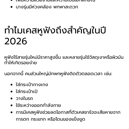
เพิ่มความสวยงามและความเป็นเอกลักษณ์
บางรุ่นมีห่วงคล้อง พกพาสะดวก
ทำไมเคสหูฟังถึงสำคัญในปี
2026
หูฟังไร้สายรุ่นใหม่มีราคาสูงขึ้น และหลายรุ่นใช้วัสดุเงาหรือผิวมัน
ทำให้เกิดรอยง่าย
นอกจากนี้ คนส่วนใหญ่มักพกหูฟังติดตัวตลอดเวลา เช่น:
ใส่กระเป๋ากางเกง
ใส่กระเป๋าเป้
วางในรถ
ใช้ระหว่างออกกำลังกาย
การมีเคสหูฟังช่วยลดโอกาสที่ตัวเคสชาร์จจะเสียหายจาก
การตก กระแทก หรือโดนของแข็งขูด